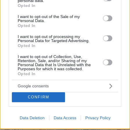
personal data.
grant or deny consent to Google and its third-party tags to
Opted In
1
08.08.2026, 09:34
use your data for below specified purposes in below Google
consent section.
I want to opt-out of the Sale of my
Personal Data.
Opted In
Αντόνιο Μπαντέρας: Ήξερα ότι δεν θα
I want to opt-out of processing my
πέρναγα όλη μου τη ζωή στο
Personal Data for Targeted Advertising.
Opted In
Χόλιγουντ, δεν ήταν γραφτό να
βρίσκομαι εκεί, αλλά στην πατρίδα
I want to opt-out of Collection, Use,
μου
Retention, Sale, and/or Sharing of my
Personal Data that Is Unrelated with the
4
08.08.2026, 15:02
Purposes for which it was collected.
Opted In
Google consents
CONFIRM
Games
Data Deletion
Data Access
Privacy Policy