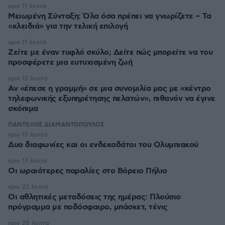
πριν 11 λεπτά
Μειωμένη Σύνταξη: Όλα όσα πρέπει να γνωρίζετε – Τα
«κλειδιά» για την τελική επιλογή
πριν 11 λεπτά
Ζείτε με έναν τυφλό σκύλο; Δείτε πώς μπορείτε να του
προσφέρετε μια ευτυχισμένη ζωή
πριν 12 λεπτά
Αν «έπεσε η γραμμή» σε μια συνομιλία μας με «κέντρο
τηλεφωνικής εξυπηρέτησης πελατών», πιθανόν να έγινε
σκόπιμα
ΠΑΝΤΕΛΗΣ ΔΙΑΜΑΝΤΟΠΟΥΛΟΣ
πριν 15 λεπτά
Δυο διαφωνίες και οι ενδεκαδάτοι του Ολυμπιακού
πριν 17 λεπτά
Οι ωραιότερες παραλίες στο Βόρειο Πήλιο
πριν 22 λεπτά
Οι αθλητικές μεταδόσεις της ημέρας: Πλούσιο
πρόγραμμα με ποδόσφαιρο, μπάσκετ, τένις
πριν 28 λεπτά