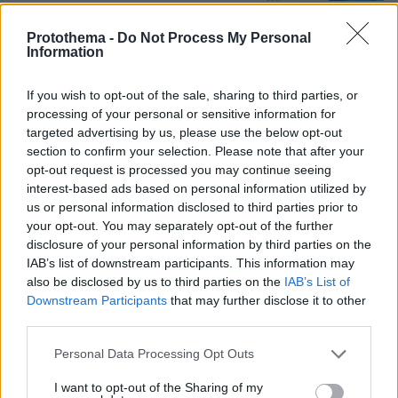
Protothema -
Do Not Process My Personal
Οι «Πράσινες Μπότες»: 30 χρόνια
Information
μετά, το Έβερεστ μπορεί να δώσει
πίσω έναν από τους νεκρούς του
If you wish to opt-out of the sale, sharing to third parties, or
19
08.08.2026, 21:49
processing of your personal or sensitive information for
targeted advertising by us, please use the below opt-out
section to confirm your selection. Please note that after your
opt-out request is processed you may continue seeing
interest-based ads based on personal information utilized by
Συνδικαλιστής ψαράς που αποχώρησε
us or personal information disclosed to third parties prior to
από την Ελπίδα της Καρυστιανού, της
your opt-out. You may separately opt-out of the further
ζητά να τον προστατέψει:
disclosure of your personal information by third parties on the
Καταγγέλλει μεθοδευμένη σπίλωση
IAB’s list of downstream participants. This information may
από μέλη του κόμματος
also be disclosed by us to third parties on the
IAB’s List of
43
08.08.2026, 20:05
Downstream Participants
that may further disclose it to other
third parties.
Please note that this website/app uses one or more Google
Συνετρίβη πυροσβεστικό ελικόπτερο
Personal Data Processing Opt Outs
ενώ επιχειρούσε σε μεγάλη δασική
services and may gather and store information including but
πυρκαγιά στη Γιούτα
not limited to your visit or usage behaviour. You may click to
I want to opt-out of the Sharing of my