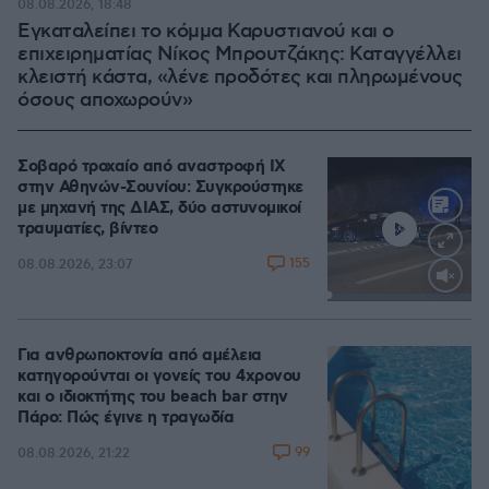
08.08.2026, 18:48
Εγκαταλείπει το κόμμα Καρυστιανού και ο
επιχειρηματίας Νίκος Μπρουτζάκης: Καταγγέλλει
κλειστή κάστα, «λένε προδότες και πληρωμένους
όσους αποχωρούν»
Σοβαρό τροχαίο από αναστροφή ΙΧ
στην Αθηνών-Σουνίου: Συγκρούστηκε
με μηχανή της ΔΙΑΣ, δύο αστυνομικοί
τραυματίες, βίντεο
155
08.08.2026, 23:07
Loaded
:
100.00%
Για ανθρωποκτονία από αμέλεια
κατηγορούνται οι γονείς του 4χρονου
και ο ιδιοκτήτης του beach bar στην
Πάρο: Πώς έγινε η τραγωδία
99
08.08.2026, 21:22