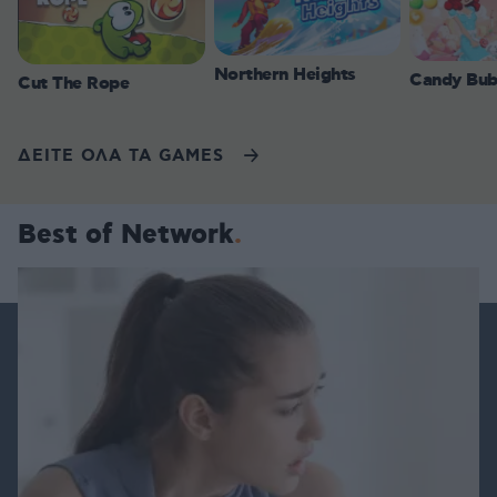
Northern Heights
Candy Bub
Cut The Rope
ΔΕΙΤΕ ΟΛΑ ΤΑ GAMES
Best of Network