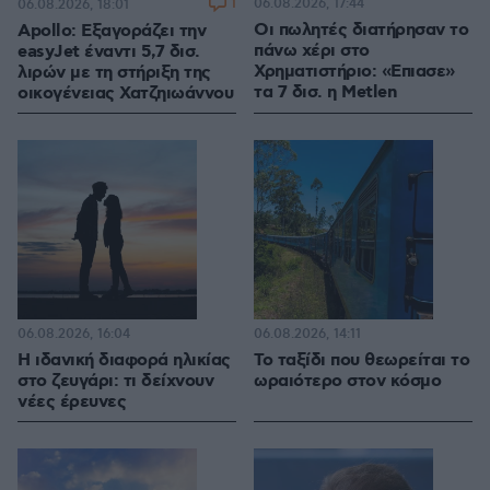
1
06.08.2026, 17:44
06.08.2026, 18:01
Οι πωλητές διατήρησαν το
Apollo: Εξαγοράζει την
πάνω χέρι στο
easyJet έναντι 5,7 δισ.
Χρηματιστήριο: «Επιασε»
λιρών με τη στήριξη της
τα 7 δισ. η Metlen
οικογένειας Χατζηιωάννου
06.08.2026, 16:04
06.08.2026, 14:11
Η ιδανική διαφορά ηλικίας
Το ταξίδι που θεωρείται το
στο ζευγάρι: τι δείχνουν
ωραιότερο στον κόσμο
νέες έρευνες