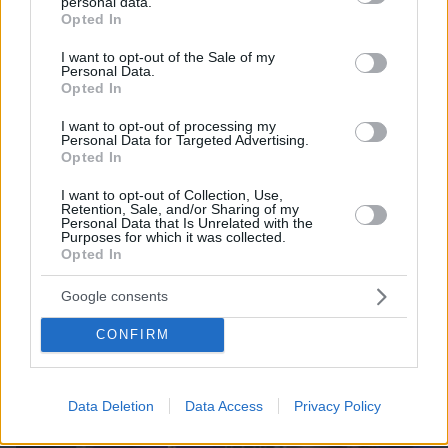
personal data.
grant or deny consent to Google and its third-party tags to
Opted In
use your data for below specified purposes in below Google
consent section.
I want to opt-out of the Sale of my
Personal Data.
Opted In
07.08.2026, 19:39
I want to opt-out of processing my
Κυριάκος Μητσοτάκης: Το πρώτο μου και το
Personal Data for Targeted Advertising.
Opted In
αγαπημένο μου αυτοκίνητο
I want to opt-out of Collection, Use,
Retention, Sale, and/or Sharing of my
Personal Data that Is Unrelated with the
Purposes for which it was collected.
Opted In
Google consents
CONFIRM
Data Deletion
Data Access
Privacy Policy