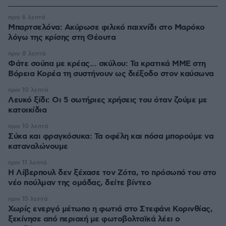
πριν 6 λεπτά
Μπαρτσελόνα: Ακύρωσε φιλικό παιχνίδι στο Μαρόκο
λόγω της κρίσης στη Θέουτα
πριν 8 λεπτά
Φάτε σούπα με κρέας... σκύλου: Τα κρατικά ΜΜΕ στη
Βόρεια Κορέα τη συστήνουν ως διέξοδο στον καύσωνα
πριν 10 λεπτά
Λευκό ξίδι: Οι 5 σωτήριες χρήσεις του όταν ζούμε με
κατοικίδια
πριν 10 λεπτά
Σύκα και φραγκόσυκα: Τα οφέλη και πόσα μπορούμε να
καταναλώνουμε
πριν 11 λεπτά
Η Λίβερπουλ δεν ξέχασε τον Ζότα, το πρόσωπό του στο
νέο πούλμαν της ομάδας, δείτε βίντεο
πριν 15 λεπτά
Χωρίς ενεργό μέτωπο η φωτιά στο Στεφάνι Κορινθίας,
ξεκίνησε από περιοχή με φωτοβολταϊκά λέει ο