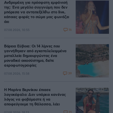
Ανδρομάχη για πρόσφατη εμφάνισή
της: Ένα μεγάλο συγγνώμη που δεν
μπόρεσα να ανταπεξέλθω στο live,
κάποιες φορές το σώμα μας φωνάζει
όχι
16
07.08.2026, 10:55
Βόρεια Εύβοια: Οι 14 λίμνες που
γεννήθηκαν από εγκαταλελειμμένα
μεταλλεία δημιουργώντας ένα
μοναδικό οικοσύστημα, δείτε
αεροφωτογραφίες
39
07.08.2026, 15:58
Η Μαρίνα Βερνίκου έπιασε
λαγοκέφαλο: Δεν υπάρχει κανένας
λόγος να φοβόμαστε ή να
αποφεύγουμε τη θάλασσα, λέει
21
07.08.2026, 18:13