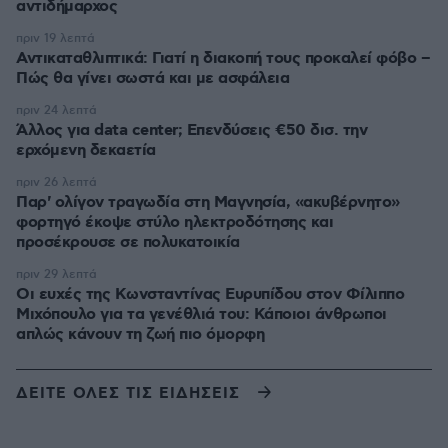
αντιδήμαρχος
πριν 19 λεπτά
Αντικαταθλιπτικά: Γιατί η διακοπή τους προκαλεί φόβο –
Πώς θα γίνει σωστά και με ασφάλεια
πριν 24 λεπτά
Άλλος για data center; Επενδύσεις €50 δισ. την
ερχόμενη δεκαετία
πριν 26 λεπτά
Παρ' ολίγον τραγωδία στη Μαγνησία, «ακυβέρνητο»
φορτηγό έκοψε στύλο ηλεκτροδότησης και
προσέκρουσε σε πολυκατοικία
πριν 29 λεπτά
Οι ευχές της Κωνσταντίνας Ευρυπίδου στον Φίλιππο
Μιχόπουλο για τα γενέθλιά του: Κάποιοι άνθρωποι
απλώς κάνουν τη ζωή πιο όμορφη
ΔΕΙΤΕ ΟΛΕΣ ΤΙΣ ΕΙΔΗΣΕΙΣ