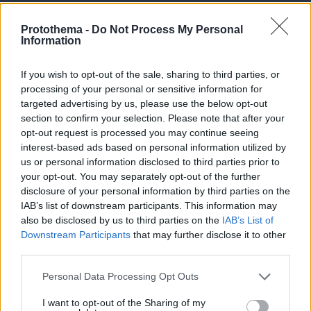
07.08.2026, 18:31
Καρκίνος παχέος εντέρου: Το απλό τεστ που
Protothema -
Do Not Process My Personal
συνδέθηκε με 50% λιγότερους θανάτους – Το
Information
παράδειγμα της Ισπανίας
If you wish to opt-out of the sale, sharing to third parties, or
processing of your personal or sensitive information for
targeted advertising by us, please use the below opt-out
section to confirm your selection. Please note that after your
opt-out request is processed you may continue seeing
interest-based ads based on personal information utilized by
us or personal information disclosed to third parties prior to
your opt-out. You may separately opt-out of the further
disclosure of your personal information by third parties on the
IAB’s list of downstream participants. This information may
also be disclosed by us to third parties on the
IAB’s List of
Downstream Participants
that may further disclose it to other
third parties.
Please note that this website/app uses one or more Google
Personal Data Processing Opt Outs
services and may gather and store information including but
not limited to your visit or usage behaviour. You may click to
I want to opt-out of the Sharing of my