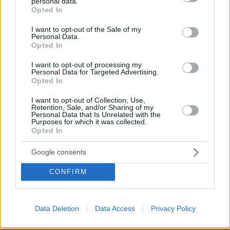
personal data.
grant or deny consent to Google and its third-party tags to
Opted In
ένα μόνο κλικ το προϊόν μπορεί να προστεθεί
use your data for below specified purposes in below Google
σε λίστα αγορών για μεταγενέστερη σύγκριση
consent section.
I want to opt-out of the Sale of my
Personal Data.
του συνολικού κόστους ενός καλαθιού μεταξύ
Opted In
διαφορετικών αλυσίδων.
I want to opt-out of processing my
Personal Data for Targeted Advertising.
Opted In
I want to opt-out of Collection, Use,
Retention, Sale, and/or Sharing of my
Personal Data that Is Unrelated with the
Purposes for which it was collected.
Opted In
Google consents
CONFIRM
Data Deletion
Data Access
Privacy Policy
Ιστορικό τιμών ανά προϊόν και ανά αλυσίδα