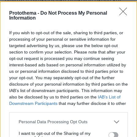
δυνατή η αντικειμενική σύγκριση ακόμη και
μεταξύ διαφορετικών συσκευασιών.
Protothema -
Do Not Process My Personal
Information
Το σύστημα επισημαίνει αυτόματα τη
χαμηλότερη διαθέσιμη τιμή με ειδική ένδειξη
If you wish to opt-out of the sale, sharing to third parties, or
processing of your personal or sensitive information for
«Καλύτερη Τιμή», ενώ δίπλα σε κάθε
targeted advertising by us, please use the below opt-out
προσφορά εμφανίζεται και η ημερομηνία
section to confirm your selection. Please note that after your
τελευταίας ενημέρωσης των στοιχείων. Έτσι ο
opt-out request is processed you may continue seeing
χρήστης μπορεί να γνωρίζει όχι μόνο ποια
interest-based ads based on personal information utilized by
us or personal information disclosed to third parties prior to
αλυσίδα είναι φθηνότερη τη δεδομένη στιγμή,
your opt-out. You may separately opt-out of the further
αλλά και πόσο πρόσφατα έχει ενημερωθεί η
disclosure of your personal information by third parties on the
συγκεκριμένη τιμή.
IAB’s list of downstream participants. This information may
also be disclosed by us to third parties on the
IAB’s List of
Ιδιαίτερα χρήσιμη είναι και η δυνατότητα
Downstream Participants
that may further disclose it to other
third parties.
προβολής της τιμής ανά κιλό, λίτρο ή άλλη
μονάδα μέτρησης, η οποία επιτρέπει πιο
Please note that this website/app uses one or more Google
Personal Data Processing Opt Outs
services and may gather and store information including but
ακριβείς συγκρίσεις μεταξύ προϊόντων
not limited to your visit or usage behaviour. You may click to
I want to opt-out of the Sharing of my
διαφορετικού βάρους ή όγκου. Παράλληλα, με