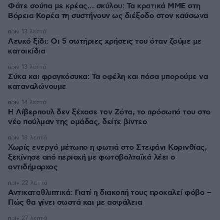
Φάτε σούπα με κρέας... σκύλου: Τα κρατικά ΜΜΕ στη
Βόρεια Κορέα τη συστήνουν ως διέξοδο στον καύσωνα
πριν 13 λεπτά
Λευκό ξίδι: Οι 5 σωτήριες χρήσεις του όταν ζούμε με
κατοικίδια
πριν 13 λεπτά
Σύκα και φραγκόσυκα: Τα οφέλη και πόσα μπορούμε να
καταναλώνουμε
πριν 14 λεπτά
Η Λίβερπουλ δεν ξέχασε τον Ζότα, το πρόσωπό του στο
νέο πούλμαν της ομάδας, δείτε βίντεο
πριν 18 λεπτά
Χωρίς ενεργό μέτωπο η φωτιά στο Στεφάνι Κορινθίας,
ξεκίνησε από περιοχή με φωτοβολταϊκά λέει ο
αντιδήμαρχος
πριν 22 λεπτά
Αντικαταθλιπτικά: Γιατί η διακοπή τους προκαλεί φόβο –
Πώς θα γίνει σωστά και με ασφάλεια
πριν 27 λεπτά