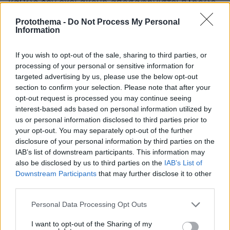
καθώς δεν έχει ακόμη αποσαφηνιστεί πλήρως
αν θα συνεχίσουν την πορεία τους μέσω της
Protothema -
Do Not Process My Personal
υφιστάμενης διαδικασίας ή αν θα χρειαστεί να
Information
προσαρμοστούν στα δεδομένα του νέου
συστήματος κάνοντας απ’ την αρχή τις
If you wish to opt-out of the sale, sharing to third parties, or
processing of your personal or sensitive information for
απαιτούμενες διαδικασίες.
targeted advertising by us, please use the below opt-out
section to confirm your selection. Please note that after your
Μάλιστα πληροφορίες αναφέρουν πως η νέα
opt-out request is processed you may continue seeing
έμφαση σε επενδύσεις μεγαλύτερης κλίμακας
interest-based ads based on personal information utilized by
us or personal information disclosed to third parties prior to
ενδέχεται να οδηγήσει ορισμένα μικρότερα
your opt-out. You may separately opt-out of the further
σχέδια, κάτω των 50 εκατ. ευρώ, προς άλλα
disclosure of your personal information by third parties on the
διαθέσιμα καθεστώτα ενίσχυσης, όπως ο
IAB’s list of downstream participants. This information may
αναπτυξιακός νόμος, χωρίς ωστόσο να έχουν
also be disclosed by us to third parties on the
IAB’s List of
Downstream Participants
that may further disclose it to other
ληφθεί μέχρι στιγμής οριστικές αποφάσεις.
third parties.
Please note that this website/app uses one or more Google
Personal Data Processing Opt Outs
services and may gather and store information including but
not limited to your visit or usage behaviour. You may click to
I want to opt-out of the Sharing of my