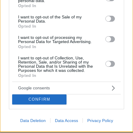
personal data.
grant or deny consent to Google and its third-party tags to
Opted In
use your data for below specified purposes in below Google
consent section.
I want to opt-out of the Sale of my
Personal Data.
Opted In
I want to opt-out of processing my
Personal Data for Targeted Advertising.
Opted In
I want to opt-out of Collection, Use,
Retention, Sale, and/or Sharing of my
Personal Data that Is Unrelated with the
Purposes for which it was collected.
O υπουργός Ανάπτυξης Τάκης Θεοδωρικάκος
Opted In
Google consents
Τα δέκα έργα των 700 εκατ. ευρώ
CONFIRM
Μεταξύ των επενδυτικών σχεδίων που
βρίσκονται πιο κοντά στην ολοκλήρωση των
διαδικασιών ξεχωρίζουν δέκα έργα που έχουν
Data Deletion
Data Access
Privacy Policy
ήδη ολοκληρώσει τη δημόσια διαβούλευση,