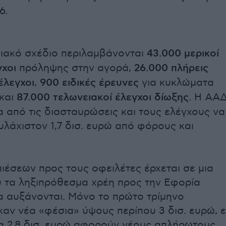
6.
σιακό σχέδιο περιλαμβάνονται
43.000 μερικοί
γχοι
πρόληψης στην αγορά,
26.000 πλήρεις
έλεγχοι
,
900 ειδικές έρευνες
για κυκλώματα
και
87.000 τελωνειακοί έλεγχοι δίωξης
. Η ΑΑ
α από τις διασταυρώσεις και τους ελέγχους να
υλάχιστον 1,7 δισ. ευρώ από φόρους και
πιέσεων προς τους οφειλέτες έρχεται σε μια
 τα ληξιπρόθεσμα χρέη προς την Εφορία
α αυξάνονται. Μόνο το πρώτο τρίμηνο
αν νέα «φέσια» ύψους περίπου 3 δισ. ευρώ, 
α 2,8 δισ. ευρώ αφορούν νέους απλήρωτους