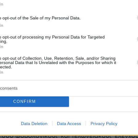
In
όρου Μισθωτών Υπηρεσιών
. Στο μικροσκόπιο
όμη φορολογούμενοι που υπέβαλαν μηδενικές
o opt-out of the Sale of my Personal Data.
 ενώ εμφάνιζαν δραστηριότητα, όσοι δεν
In
ωση στοιχείων ακινήτων (Ε9), αλλά και
to opt-out of processing my Personal Data for Targeted
ες με χαμηλά ποσά που παρέμειναν ανενεργά
ing.
In
για μεγάλο χρονικό διάστημα.
o opt-out of Collection, Use, Retention, Sale, and/or Sharing
ersonal Data that Is Unrelated with the Purposes for which it
 ΑΑΔΕ ενισχύει τον μηχανισμό
ηλεκτρονικών
lected.
In
εων
και ελέγχων, αξιοποιώντας δεδομένα από 
τράπεζες, τις δηλώσεις ΦΠΑ, τα στοιχεία
consents
και τις πληροφορίες που λαμβάνει από ξένες
 αρχές μέσω των συστημάτων DAC και FATCA.
CONFIRM
ές τις διασταυρώσεις αναμένεται να
υλάχιστον 10.000 πράξεις διοικητικού
Data Deletion
Data Access
Privacy Policy
ύ φόρου, ενώ το συνολικό πλάνο προβλέπει
.000 φορολογικούς και τελωνειακούς ελέγχο