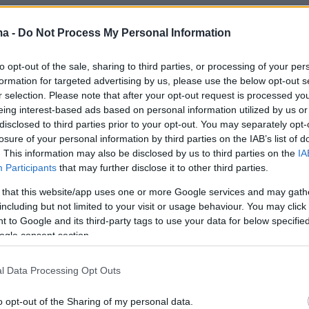
οβλέπει τουλάχιστον
55.000 τηλεφωνικές
ma -
Do Not Process My Personal Information
στη χρονιά, αλλά και εκατοντάδες χιλιάδες
to opt-out of the sale, sharing to third parties, or processing of your per
 μηνύματα
προς φορολογούμενους που
formation for targeted advertising by us, please use the below opt-out s
κκρεμότητες ή σημάδια πιθανής μη
r selection. Please note that after your opt-out request is processed y
 Στόχος της ΑΑΔΕ είναι να επιτευχθεί
eing interest-based ads based on personal information utilized by us or
disclosed to third parties prior to your opt-out. You may separately opt-
τουλάχιστον 60% στους φορολογούμενους
losure of your personal information by third parties on the IAB’s list of
ούν για πρώτη φορά ληξιπρόθεσμες οφειλές
. This information may also be disclosed by us to third parties on the
IA
αχθεί τουλάχιστον το 45% αυτών των χρεών πρ
Participants
that may further disclose it to other third parties.
ι γίνουν ουσιαστικά μη διαχειρίσιμα.
 that this website/app uses one or more Google services and may gath
including but not limited to your visit or usage behaviour. You may click 
 to Google and its third-party tags to use your data for below specifi
ων φορολογουμένων που θα δεχθούν τηλεφωνι
ogle consent section.
ονται όσοι έχουν παλιές ή νέες ληξιπρόθεσμε
ι δεν πλήρωσαν δόσεις ρυθμίσεων και
l Data Processing Opt Outs
α τις χάσουν, αλλά και επιχειρήσεις ή
ς που δεν υπέβαλαν περιοδικές δηλώσεις ΦΠ
o opt-out of the Sharing of my personal data.