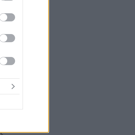
 ή
το
υς