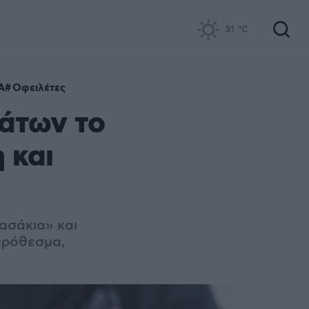
31
°C
A
Οφειλέτες
άτων το
 και
ασάκια» και
πρόθεσμα,