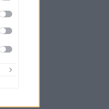
ς.
ν
ύν
α
πό
ην