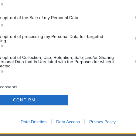
In
τη διεθνή επενδυτική βαρύτητα της συναλλαγή
o opt-out of the Sale of my Personal Data.
ημέρα: Νέα μετοχική σύνθεση και
In
ις telecoms
to opt-out of processing my Personal Data for Targeted
ing.
κλήρωση του book building, το ενδιαφέρον
In
έον στην
τελική κατανομή των νέων μετοχών,
o opt-out of Collection, Use, Retention, Sale, and/or Sharing
ersonal Data that Is Unrelated with the Purposes for which it
α που θα κρίνει ποιοι επενδυτές θα ενισχύσου
lected.
κή σύνθεση
της ΔΕΗ και πώς θα διαμορφωθο
In
ς μεταξύ στρατηγικών συμμετοχών, anchor
consents
ι μεγάλων διεθνών χαρτοφυλακίων.
CONFIRM
μένει και το αποτύπωμα του Δημοσίου στη νέ
θεση, που θα κληθεί να συμμετάσχει με άνω α
Data Deletion
Data Access
Privacy Policy
ς η αύξηση κεφαλαίου ανοίγει τον δρόμο για τ