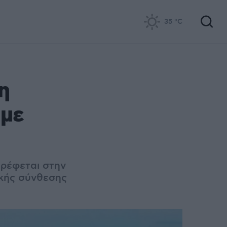
35
°C
η
 με
τρέφεται στην
ικής σύνθεσης