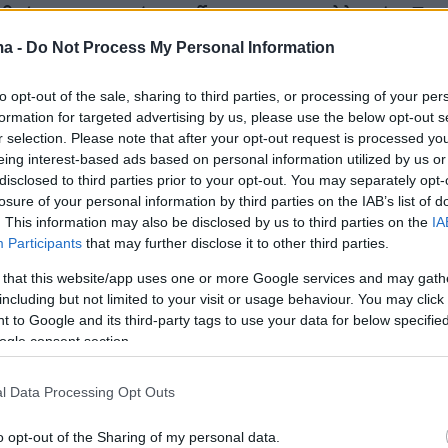
θεί στην αγορά το effect της συναλλαγής. Το
σχέση με το χθεσινό κλείσιμο της μετοχής στα
ma -
Do Not Process My Personal Information
αμορφώνεται σε περιορισμένα επίπεδα, στοιχεί
ται από την αγορά ως ένδειξη ισχυρής ζήτησ
to opt-out of the sale, sharing to third parties, or processing of your per
formation for targeted advertising by us, please use the below opt-out s
ς εμπιστοσύνης των επενδυτών προς την
r selection. Please note that after your opt-out request is processed y
eing interest-based ads based on personal information utilized by us or
disclosed to third parties prior to your opt-out. You may separately opt-
losure of your personal information by third parties on the IAB’s list of
ροσφορά της ΔΕΗ συγκεντρώνει
έντονο
. This information may also be disclosed by us to third parties on the
IA
πό διεθνή χαρτοφυλάκια, θεσμικούς επενδυτ
Participants
that may further disclose it to other third parties.
nds,
επιβεβαιώνοντας ότι πρόκειται για μία απ
 that this website/app uses one or more Google services and may gath
ότερες χρηματοδοτικές κινήσεις στην ελληνική
including but not limited to your visit or usage behaviour. You may click 
 to Google and its third-party tags to use your data for below specifi
λευταίων ετών. Μεταξύ των ονομάτων που
ogle consent section.
υμμετέχουν συγκαταλέγονται οι αμερικανικές
ι Blackstone, η αραβικών συμφερόντων Qatar
l Data Processing Opt Outs
thority, το αμερικανικό Capital Group και
 Covalis Capital, ενισχύοντας το προφίλ της
o opt-out of the Sharing of my personal data.