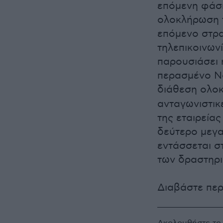
επόμενη φάση
ολοκλήρωση τ
επόμενο στρα
τηλεπικοινων
παρουσιάσει 
περασμένο Νο
διάθεση ολο
ανταγωνιστικ
της εταιρεία
δεύτερο μεγα
εντάσσεται σ
των δραστηρι
Διαβάστε πε