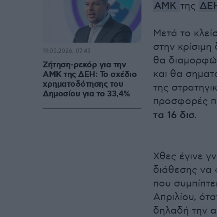
ΑΜΚ
της
ΔΕ
Μετά το κλεί
στην κρίσιμη
19.05.2026, 07:43
θα διαμορφώσ
Ζήτηση-ρεκόρ για την
και θα σηματ
ΑΜΚ της ΔΕΗ: Το σχέδιο
χρηματοδότησης του
της στρατηγι
Δημοσίου για το 33,4%
προσφορές π
τα 16 δισ.
Χθες έγινε γ
διάθεσης να 
που συμπίπτει
Απριλίου, ότ
δηλαδή την α