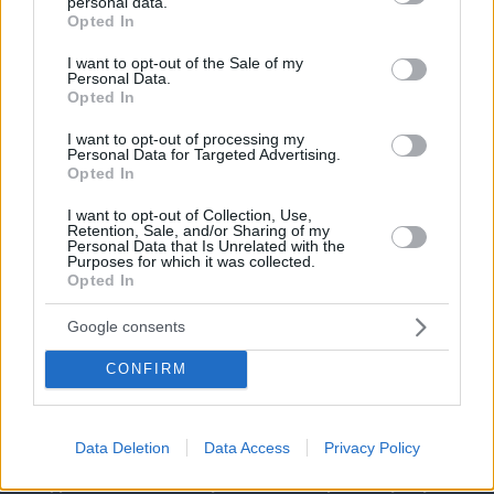
personal data.
grant or deny consent to Google and its third-party tags to
Opted In
use your data for below specified purposes in below Google
consent section.
I want to opt-out of the Sale of my
Personal Data.
Opted In
I want to opt-out of processing my
Personal Data for Targeted Advertising.
Opted In
I want to opt-out of Collection, Use,
Retention, Sale, and/or Sharing of my
Personal Data that Is Unrelated with the
Purposes for which it was collected.
Opted In
Google consents
CONFIRM
Data Deletion
Data Access
Privacy Policy
07.08.2026, 08:32
Τα φρούτα που επιλέγουν 4 ενδοκρινολόγοι για