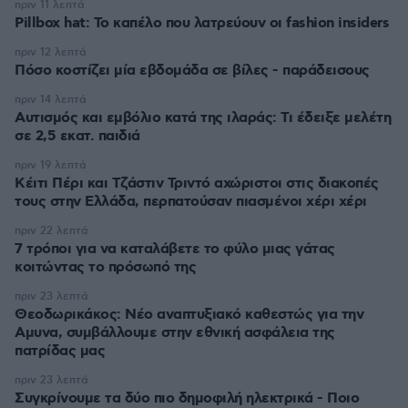
πριν 11 λεπτά
Pillbox hat: Το καπέλο που λατρεύουν οι fashion insiders
πριν 12 λεπτά
Πόσο κοστίζει μία εβδομάδα σε βίλες - παράδεισους
πριν 14 λεπτά
Αυτισμός και εμβόλιο κατά της ιλαράς: Τι έδειξε μελέτη
σε 2,5 εκατ. παιδιά
πριν 19 λεπτά
Κέιτι Πέρι και Τζάστιν Τριντό αχώριστοι στις διακοπές
τους στην Ελλάδα, περπατούσαν πιασμένοι χέρι χέρι
πριν 22 λεπτά
7 τρόποι για να καταλάβετε το φύλο μιας γάτας
κοιτώντας το πρόσωπό της
πριν 23 λεπτά
Θεοδωρικάκος: Νέο αναπτυξιακό καθεστώς για την
Αμυνα, συμβάλλουμε στην εθνική ασφάλεια της
πατρίδας μας
πριν 23 λεπτά
Συγκρίνουμε τα δύο πιο δημοφιλή ηλεκτρικά - Ποιο