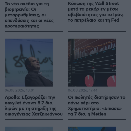
Κόπωση της Wall Street
Το νέο σχέδιο για τη
μετά τα ρεκόρ εν μέσω
βιομηχανία: Οι
αβεβαιότητας για το Ιράν,
μεταρρυθμίσεις, οι
το πετρέλαιο και τη Fed
επενδύσεις και οι νέες
προτεραιότητες
06.08.2026, 18:01
06.08.2026, 17:44
Apollo: Εξαγοράζει την
Οι πωλητές διατήρησαν το
easyJet έναντι 5,7 δισ.
πάνω χέρι στο
λιρών με τη στήριξη της
Χρηματιστήριο: «Επιασε»
οικογένειας Χατζηιωάννου
τα 7 δισ. η Metlen