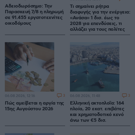
Αδειοδωρόσημο: Την
Τι σημαίνει ρήτρα
Παρασκευή 7/8 η πληρωμή
διαφυγής για την ενέργεια:
σε 91.455 εργατοτεχνίτες
«Ανάσα» 1 δισ. έως το
οικοδόμους
2028 για επενδύσεις, τι
αλλάζει για τους πολίτες
3
3
06.08.2026, 12:16
06.08.2026, 11:48
Πώς αμείβεται η αργία της
Ελληνική ακτοπλοΐα: 164
15ης Αυγούστου 2026
πλοία, 20 εκατ. επιβάτες
και χρηματοδοτικό κενό
άνω των €5 δισ.