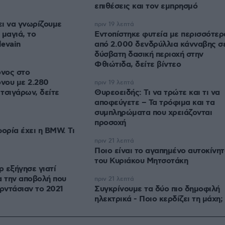
επιθέσεις και τον εμπρησμό
ι να γνωρίζουμε
πριν 19 λεπτά
 μαγιά, το
Εντοπίστηκε φυτεία με περισσότερ
levain
από 2.000 δενδρύλλια κάνναβης σ
δύσβατη δασική περιοχή στην
Φθιώτιδα, δείτε βίντεο
νος στο
νου με 2.280
πριν 19 λεπτά
τσιγάρων, δείτε
Θυρεοειδής: Τι να τρώτε και τι να
αποφεύγετε – Τα τρόφιμα και τα
συμπληρώματα που χρειάζονται
προσοχή
ρία έχει η BMW. Τι
πριν 21 λεπτά
Ποιο είναι το αγαπημένο αυτοκίνη
του Κυριάκου Μητσοτάκη
 εξήγησε γιατί
 την αποβολή που
πριν 21 λεπτά
αρντάσιαν το 2021
Συγκρίνουμε τα δύο πιο δημοφιλή
ηλεκτρικά - Ποιο κερδίζει τη μάχη;