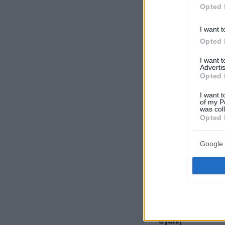
Opted 
I want t
Opted 
Ακολουθήστε τ
I want 
τις ειδήσεις
Advertis
Opted 
Δείτε όλες τις τ
I want t
που συμβαίνουν,
of my P
was col
Opted 
Google 
ΡΟΗ ΕΙΔΗ
πριν 10 λεπτά
Μέχρι το τέλος τ
τα ζώδια θα έχουν
αγάπη