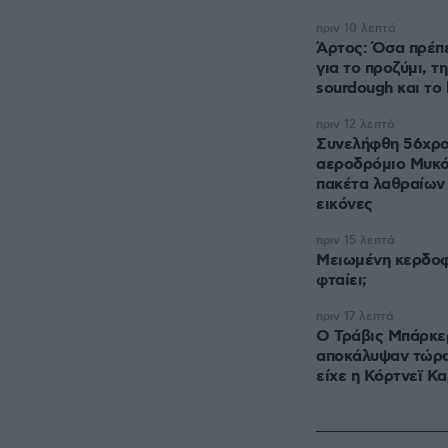
πριν 10 λεπτά
Άρτος: Όσα πρέπε
για το προζύμι, τη
sourdough και το 
πριν 12 λεπτά
Συνελήφθη 56χρο
αεροδρόμιο Μυκό
πακέτα λαθραίων 
εικόνες
πριν 15 λεπτά
Μειωμένη κερδοφο
φταίει;
πριν 17 λεπτά
O Τράβις Μπάρκερ
αποκάλυψαν τώρα
είχε η Κόρτνεϊ Κ