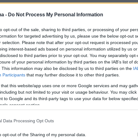
α του Ομίλου Χρηματιστηρίου Αθηνών σε
ma -
Do Not Process My Personal Information
hens
τον Απρίλιο του 2026 αποτέλεσε κομβικό
ην ενσωμάτωση της ελληνικής αγοράς στον
to opt-out of the sale, sharing to third parties, or processing of your per
formation for targeted advertising by us, please use the below opt-out s
 όμιλο. Παράλληλα, η Euronext εγκαινίασε
r selection. Please note that after your opt-out request is processed y
να νέο Κέντρο Τεχνολογίας και Υποστήριξης,
eing interest-based ads based on personal information utilized by us or
ας την ελληνική πρωτεύουσα σε
disclosed to third parties prior to your opt-out. You may separately opt-
losure of your personal information by third parties on the IAB’s list of
ομικό και τεχνολογικό κόμβο στην Ευρώπη.
. This information may also be disclosed by us to third parties on the
IA
Participants
that may further disclose it to other third parties.
ρισσότερα στο
newmoney.gr
 that this website/app uses one or more Google services and may gath
including but not limited to your visit or usage behaviour. You may click 
 to Google and its third-party tags to use your data for below specifi
ogle consent section.
l Data Processing Opt Outs
o opt-out of the Sharing of my personal data.