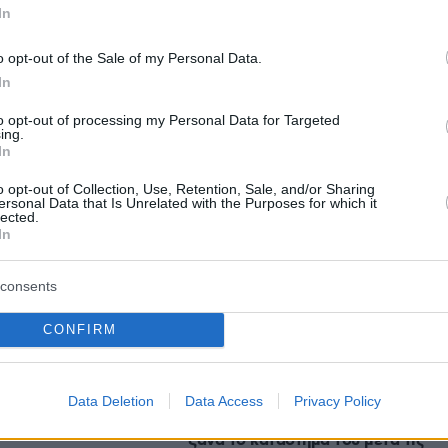
In
o opt-out of the Sale of my Personal Data.
In
protothema.gr στο Google News
ο
και μάθετε πρώτοι όλες
to opt-out of processing my Personal Data for Targeted
ing.
In
Ειδήσεις
ελευταίες
από την Ελλάδα και τον Κόσμο, τη στιγ
o opt-out of Collection, Use, Retention, Sale, and/or Sharing
Protothema.gr
 στο
ersonal Data that Is Unrelated with the Purposes for which it
lected.
In
consents
Ειδήσεις
Δημοφιλή
Σχολιασμ
ΣΕΩΝ
CONFIRM
πριν 19 λεπτά
ου καλοκαιριού αυτά
«Δεν θα με κυριεύσει ο φόβος»: Ο
Data Deletion
Data Access
Privacy Policy
 βρει την αληθινή
περιπτεράς της Γαστούνης άνοιξε
ξανά το κατάστημά του μετά τις