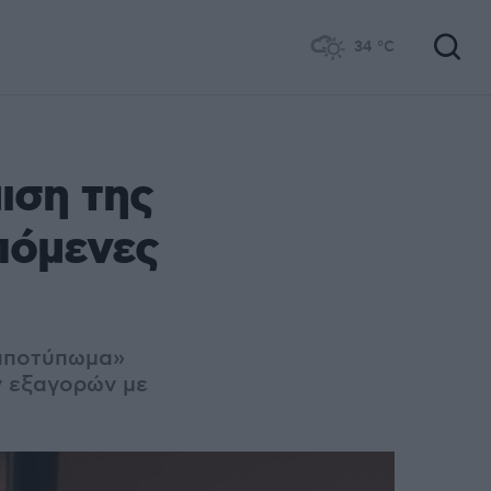
34
°C
ιση της
πόμενες
«αποτύπωμα»
ν εξαγορών με