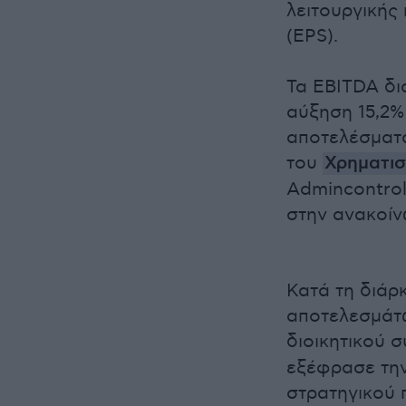
λειτουργικής
(EPS).
Τα EBITDA δι
αύξηση 15,2% 
αποτελέσματα
του
Χρηματισ
Admincontrol
στην ανακοίν
Κατά τη διάρ
αποτελεσμάτω
διοικητικού 
εξέφρασε την
στρατηγικού 