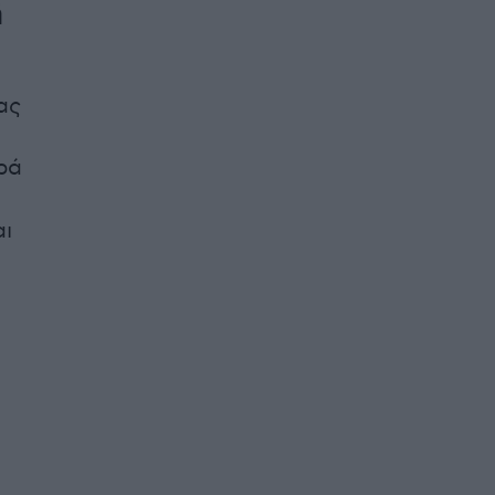
ή
ας
ρά
αι
υ