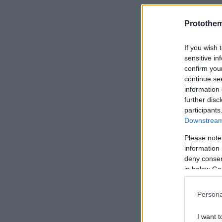
Η μετονομασί
Protothe
Euronext At
σταθμό για τ
If you wish 
sensitive in
πανευρωπαϊκό
confirm you
στην Αθήνα έ
continue se
αναδεικνύοντ
information 
further disc
χρηματοοικον
participants
Downstream 
Διαβάστε πε
Please note
information 
deny consent
in below Go
Persona
I want t