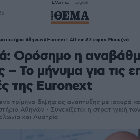
Ελληνικά
English
δα
ματιστήριο Αθηνών
Euronext Athens
Στεφάν Μπουζνά
ά: Ορόσημο η αναβάθμ
 – Το μήνυμα για τις ε
ς της Euronext
νο τρίμηνο διψήφιας ανάπτυξης με ισχυρό 
στήριο Αθηνών - Συνεχίζεται η στρατηγική τω
ολωνία και Αυστρία