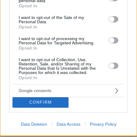
personal data.
grant or deny consent to Google and its third-party tags to
drones για την υποστήριξη των ελέγχων στο πεδίο
Opted In
use your data for below specified purposes in below Google
consent section.
I want to opt-out of the Sale of my
Personal Data.
Opted In
I want to opt-out of processing my
Personal Data for Targeted Advertising.
Opted In
I want to opt-out of Collection, Use,
Retention, Sale, and/or Sharing of my
Personal Data that Is Unrelated with the
Purposes for which it was collected.
Opted In
Google consents
CONFIRM
Data Deletion
Data Access
Privacy Policy