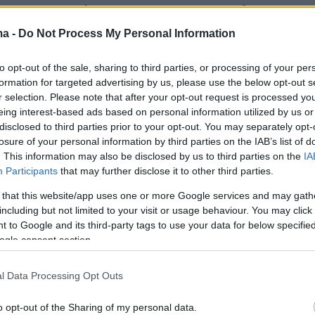
τας το συνολικό ποσό των εισπραχθέντων
1,3 δισ. ευρώ – υπερβαίνοντας τον ετήσιο στό
ma -
Do Not Process My Personal Information
. ευρώ. Παράλληλα, καταβλήθηκαν επιστροφές
to opt-out of the sale, sharing to third parties, or processing of your per
ν 8 δισ. Ευρώ».
formation for targeted advertising by us, please use the below opt-out s
r selection. Please note that after your opt-out request is processed y
ις δεν δήλωναν φόρους και ΦΠΑ
eing interest-based ads based on personal information utilized by us or
disclosed to third parties prior to your opt-out. You may separately opt-
losure of your personal information by third parties on the IAB’s list of
. This information may also be disclosed by us to third parties on the
IA
Participants
that may further disclose it to other third parties.
ταν και άλλες δράσεις που ενίσχυσαν τη
 that this website/app uses one or more Google services and may gath
συμμόρφωση.
including but not limited to your visit or usage behaviour. You may click 
 to Google and its third-party tags to use your data for below specifi
ogle consent section.
αν 1.706 επιχειρήσεις που υπέβαλαν μηδενικές
l Data Processing Opt Outs
 για το 2023, παρότι παρουσίαζαν κανονική
τα. Μετά την παρέμβαση της ΑΑΔΕ, προχώρησ
o opt-out of the Sharing of my personal data.