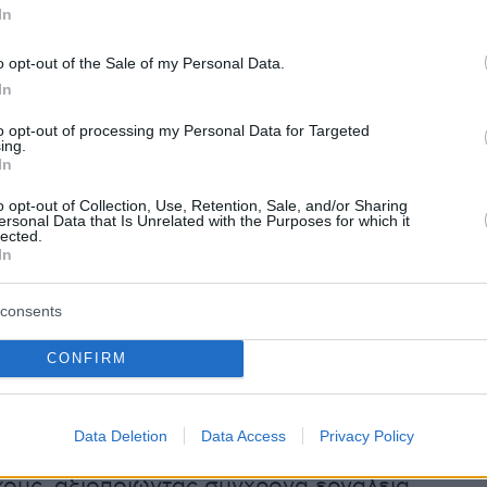
ς, δηλώνοντας επιπλέον εκροές ύψους 60,9 εκ
In
ιχα, για το 2022, 999 επιχειρήσεις που είχαν
o opt-out of the Sale of my Personal Data.
ενικό ΦΠΑ συμμορφώθηκαν, μετά από
In
με τα στοιχεία της πλατφόρμας myDATA,
 δηλώσεις ύψους 46,7 εκ. ευρώ.
to opt-out of processing my Personal Data for Targeted
ing.
In
ν 1.423 νομικά πρόσωπα (εταιρίες) που δεν
o opt-out of Collection, Use, Retention, Sale, and/or Sharing
ει καμία δήλωση για το ίδιο έτος υποχρεώθηκ
ersonal Data that Is Unrelated with the Purposes for which it
lected.
η, δηλώνοντας συνολικό φόρο 14,8 εκατ.
In
consents
CONFIRM
νείο Πειραιά κατάσχεσε ναρκωτικά αξία
εκατ. ευρώ
Data Deletion
Data Access
Privacy Policy
 διοίκηση διενήργησε περισσότερους από
χους, αξιοποιώντας σύγχρονα εργαλεία