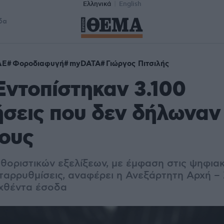
Ελληνικά
English
δα
ΔΕ
Φοροδιαφυγή
myDATA
Γιώργος Πιτσιλής
ντοπίστηκαν 3.100
ήσεις που δεν δήλωνα
ρους
θοριστικών εξελίξεων, με έμφαση στις ψηφιακ
αρρυθμίσεις, αναφέρει η Ανεξάρτητη Αρχή – Σ
αχθέντα έσοδα