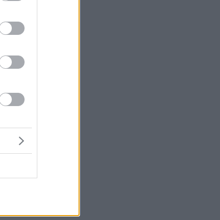
.
αν
ς