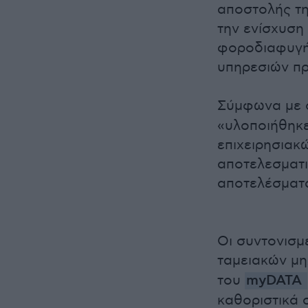
αποστολής τη
την ενίσχυση
φοροδιαφυγής
υπηρεσιών προ
Σύμφωνα με 
«υλοποιήθηκε
επιχειρησιακ
αποτελεσματι
αποτελέσματ
Οι συντονισμ
ταμειακών μ
του
myDATA
καθοριστικά 