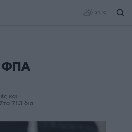
34
°C
ν ΦΠΑ
ές και
τα 71,3 δισ.