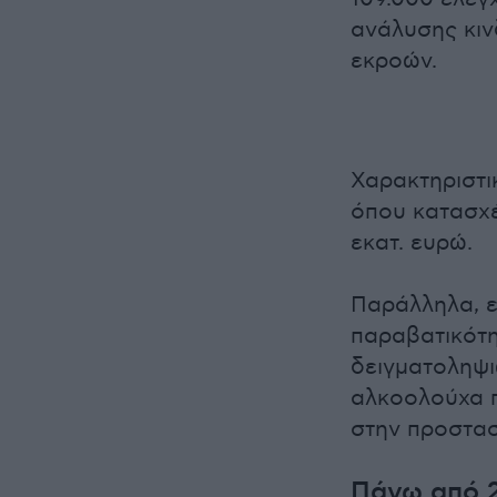
ανάλυσης κιν
εκροών.
Χαρακτηριστι
όπου κατασχέ
εκατ. ευρώ.
Παράλληλα, ε
παραβατικότη
δειγματοληψι
αλκοολούχα π
στην προστασ
Πάνω από 2