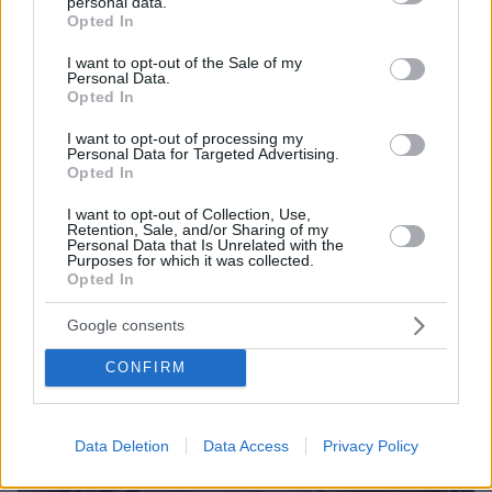
personal data.
grant or deny consent to Google and its third-party tags to
Opted In
use your data for below specified purposes in below Google
consent section.
I want to opt-out of the Sale of my
Personal Data.
Opted In
I want to opt-out of processing my
07.08.2026, 22:54
Personal Data for Targeted Advertising.
Opted In
Ο «Δράκος» του Λονδίνου: 40χρονος με
προβλήματα όρασης σκότωνε και βίαζε γυναίκες,
I want to opt-out of Collection, Use,
η αστυνομία τον είχε συλλάβει και τον άφησε
Retention, Sale, and/or Sharing of my
ελεύθερο
Personal Data that Is Unrelated with the
Purposes for which it was collected.
Opted In
Google consents
CONFIRM
Data Deletion
Data Access
Privacy Policy