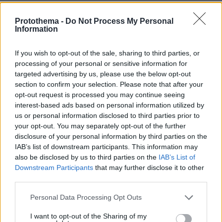
ΔΕΙΤΕ ΟΛΕΣ ΤΙΣ ΕΙΔΗΣΕΙΣ
Protothema -
Do Not Process My Personal
Information
If you wish to opt-out of the sale, sharing to third parties, or
ΤΑ ΠΙΟ ΔΗΜΟΦΙΛΗ
processing of your personal or sensitive information for
targeted advertising by us, please use the below opt-out
section to confirm your selection. Please note that after your
opt-out request is processed you may continue seeing
interest-based ads based on personal information utilized by
us or personal information disclosed to third parties prior to
your opt-out. You may separately opt-out of the further
disclosure of your personal information by third parties on the
IAB’s list of downstream participants. This information may
also be disclosed by us to third parties on the
IAB’s List of
Downstream Participants
that may further disclose it to other
third parties.
Please note that this website/app uses one or more Google
Personal Data Processing Opt Outs
services and may gather and store information including but
not limited to your visit or usage behaviour. You may click to
I want to opt-out of the Sharing of my