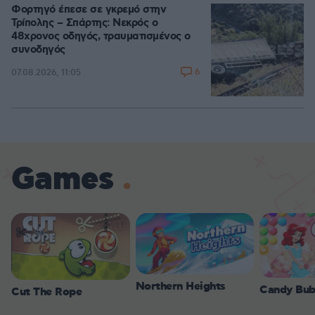
Φορτηγό έπεσε σε γκρεμό στην
Τρίπολης – Σπάρτης: Νεκρός ο
48χρονος οδηγός, τραυματισμένος ο
συνοδηγός
6
07.08.2026, 11:05
Games
Northern Heights
Candy Bub
Cut The Rope