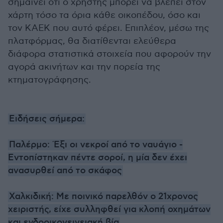
σημαίνει ότι ο χρήστης μπορεί να βλέπει στον
χάρτη τόσο τα όρια κάθε οικοπέδου, όσο και
τον ΚΑΕΚ που αυτό φέρει. Επιπλέον, μέσω της
πλατφόρμας, θα διατίθενται ελεύθερα
διάφορα στατιστικά στοιχεία που αφορούν την
αγορά ακινήτων και την πορεία της
κτηματογράφησης.
Ειδήσεις σήμερα:
Παλέρμο: Έξι οι νεκροί από το ναυάγιο -
Εντοπίστηκαν πέντε σοροί, η μία δεν έχει
ανασυρθεί από το σκάφος
Χαλκιδική: Με ποινικό παρελθόν ο 21χρονος
χειριστής, είχε συλληφθεί για κλοπή οχημάτων
και ενδοοικογεινειακή βία