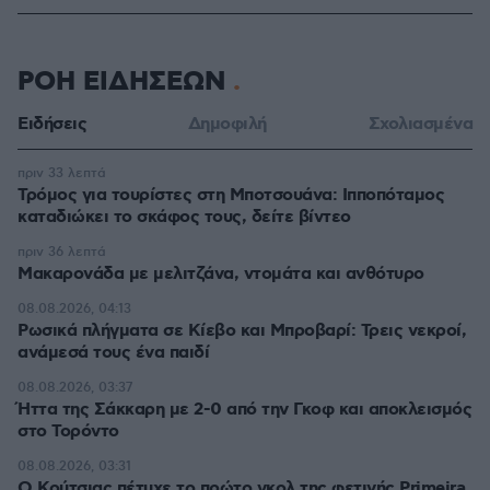
ΡΟΗ ΕΙΔΗΣΕΩΝ
Ειδήσεις
Δημοφιλή
Σχολιασμένα
πριν 33 λεπτά
Τρόμος για τουρίστες στη Μποτσουάνα: Ιπποπόταμος
καταδιώκει το σκάφος τους, δείτε βίντεο
πριν 36 λεπτά
Μακαρονάδα με μελιτζάνα, ντομάτα και ανθότυρο
08.08.2026, 04:13
Ρωσικά πλήγματα σε Κίεβο και Μπροβαρί: Τρεις νεκροί,
ανάμεσά τους ένα παιδί
08.08.2026, 03:37
Ήττα της Σάκκαρη με 2-0 από την Γκοφ και αποκλεισμός
στο Τορόντο
08.08.2026, 03:31
Ο Κούτσιας πέτυχε το πρώτο γκολ της φετινής Primeira