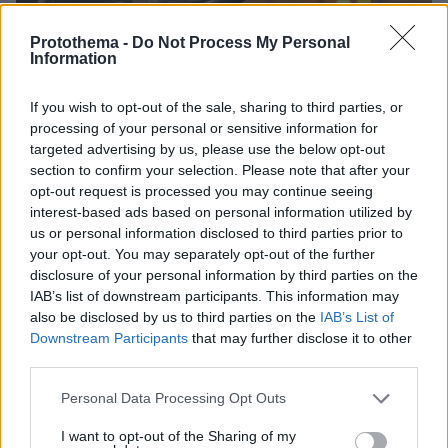
Protothema -
Do Not Process My Personal
Information
If you wish to opt-out of the sale, sharing to third parties, or
processing of your personal or sensitive information for
targeted advertising by us, please use the below opt-out
section to confirm your selection. Please note that after your
opt-out request is processed you may continue seeing
interest-based ads based on personal information utilized by
us or personal information disclosed to third parties prior to
your opt-out. You may separately opt-out of the further
disclosure of your personal information by third parties on the
IAB’s list of downstream participants. This information may
29.04.2026, 07:47
Ψηφιακό μητρώο για τα ραδιόφωνα: Υποχρεωτική
also be disclosed by us to third parties on the
IAB’s List of
επικαιροποίηση των σταθμών μέσω gov.gr
Downstream Participants
that may further disclose it to other
third parties.
Η διαδικασία αφορά στους σταθμούς που
περιλαμβάνονται στον κατάλογο των νομίμως
Please note that this website/app uses one or more Google
Personal Data Processing Opt Outs
λειτουργούντων ραδιοφωνικών σταθμών, όπως αυτός
services and may gather and store information including but
έχει διαμορφωθεί βάσει των ανωτέρω αποφάσεων
not limited to your visit or usage behaviour. You may click to
I want to opt-out of the Sharing of my