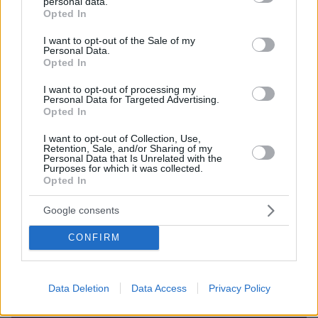
personal data.
του ΕΣΡ
grant or deny consent to Google and its third-party tags to
Opted In
use your data for below specified purposes in below Google
consent section.
I want to opt-out of the Sale of my
Personal Data.
Opted In
I want to opt-out of processing my
Personal Data for Targeted Advertising.
Opted In
I want to opt-out of Collection, Use,
Retention, Sale, and/or Sharing of my
Personal Data that Is Unrelated with the
Purposes for which it was collected.
Opted In
Google consents
CONFIRM
Data Deletion
Data Access
Privacy Policy