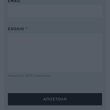
EMAIL
ΣΧΌΛΙΟ *
Απομένουν
2500
χαρακτήρες