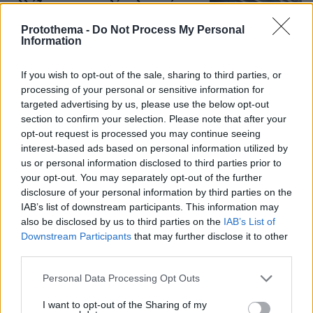
αλλάζει σε παραγγελία, πληρωμή και
έκδοση
Protothema -
Do Not Process My Personal
Information
16
09.08.2026, 08:14
If you wish to opt-out of the sale, sharing to third parties, or
processing of your personal or sensitive information for
targeted advertising by us, please use the below opt-out
Σοβαρό τροχαίο από αναστροφή ΙΧ
section to confirm your selection. Please note that after your
στην Αθηνών-Σουνίου: Συγκρούστηκε
opt-out request is processed you may continue seeing
με μηχανή της ΔΙΑΣ, δύο αστυνομικοί
interest-based ads based on personal information utilized by
τραυματίες, βίντεο
us or personal information disclosed to third parties prior to
183
08.08.2026, 23:07
your opt-out. You may separately opt-out of the further
disclosure of your personal information by third parties on the
Loaded
:
100.00%
IAB’s list of downstream participants. This information may
also be disclosed by us to third parties on the
IAB’s List of
Οι «Πράσινες Μπότες»: 30 χρόνια
Downstream Participants
that may further disclose it to other
μετά, το Έβερεστ μπορεί να δώσει
third parties.
πίσω έναν από τους νεκρούς του
Please note that this website/app uses one or more Google
Personal Data Processing Opt Outs
21
08.08.2026, 21:49
services and may gather and store information including but
not limited to your visit or usage behaviour. You may click to
I want to opt-out of the Sharing of my