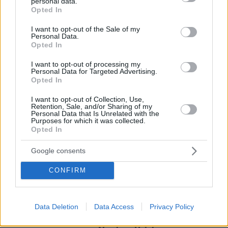
personal data.
grant or deny consent to Google and its third-party tags to
Opted In
use your data for below specified purposes in below Google
consent section.
I want to opt-out of the Sale of my
Για ανθρωποκτονία από αμέλεια
Personal Data.
κατηγορούνται οι γονείς του 4χρονου
Opted In
και ο ιδιοκτήτης του beach bar στην
Πάρο: Πώς έγινε η τραγωδία
I want to opt-out of processing my
Personal Data for Targeted Advertising.
117
08.08.2026, 21:22
Opted In
I want to opt-out of Collection, Use,
Retention, Sale, and/or Sharing of my
Personal Data that Is Unrelated with the
Purposes for which it was collected.
Opted In
Games
Google consents
CONFIRM
Data Deletion
Data Access
Privacy Policy