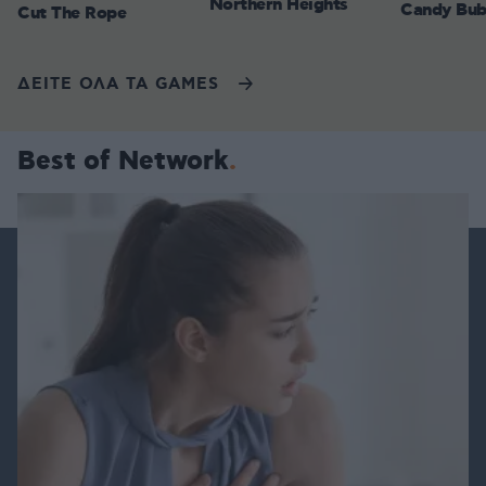
Northern Heights
Candy Bub
Cut The Rope
ΔΕΙΤΕ ΟΛΑ ΤΑ GAMES
Best of Network