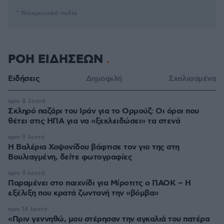
* Υποχρεωτικά πεδία
ΡΟΗ ΕΙΔΗΣΕΩΝ
Ειδήσεις
Δημοφιλή
Σχολιασμένα
πριν 8 λεπτά
Σκληρό παζάρι του Ιράν για το Ορμούζ: Οι όροι που
θέτει στις ΗΠΑ για να «ξεκλειδώσει» τα στενά
πριν 9 λεπτά
Η Βαλέρια Χοψονίδου βάφτισε τον γιο της στη
Βουλιαγμένη, δείτε φωτογραφίες
πριν 9 λεπτά
Παραμένει στο παιχνίδι για Μίροτιτς ο ΠΑΟΚ – Η
εξέλιξη που κρατά ζωντανή την «βόμβα»
πριν 14 λεπτά
«Πριν γεννηθώ, μου στέρησαν την αγκαλιά του πατέρα