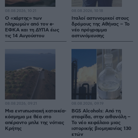
08.08.2026, 10:21
08.08.2026, 10:18
Ο «χάρτης» των
Ιταλοί αστυνομικοί στους
πληρωμών από τον e-
δρόμους της Αθήνας – Το
ΕΦΚΑ και τη ΔΥΠΑ έως
νέο πρόγραμμα
τις 14 Αυγούστου
αστυνόμευσης
08.08.2026, 09:21
08.08.2026, 09:19
Μια εντυπωσιακή κατοικία-
BGS Alcohols: Από τη
κόσμημα με θέα στο
σταφίδα, στην αιθανόλη –
απέραντο μπλε της νότιας
Το νέο κεφάλαιο μιας
Κρήτης
ιστορικής βιομηχανίας 130
ετών