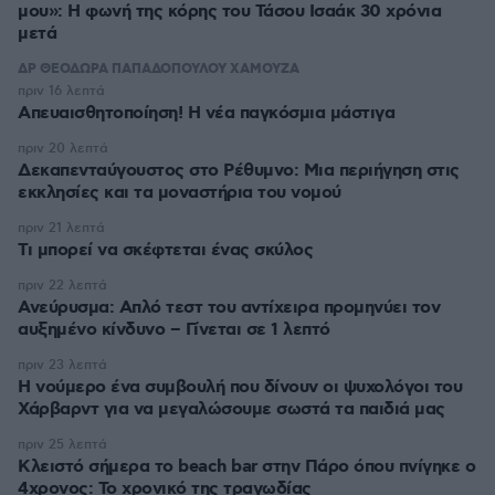
μου»: Η φωνή της κόρης του Τάσου Ισαάκ 30 χρόνια
μετά
ΔΡ ΘΕΟΔΩΡΑ ΠΑΠΑΔΟΠΟΥΛΟΥ ΧΑΜΟΥΖΑ
πριν 16 λεπτά
Απευαισθητοποίηση! Η νέα παγκόσμια μάστιγα
πριν 20 λεπτά
Δεκαπενταύγουστος στo Ρέθυμνο: Μια περιήγηση στις
εκκλησίες και τα μοναστήρια του νομού
πριν 21 λεπτά
Τι μπορεί να σκέφτεται ένας σκύλος
πριν 22 λεπτά
Ανεύρυσμα: Απλό τεστ του αντίχειρα προμηνύει τον
αυξημένο κίνδυνο – Γίνεται σε 1 λεπτό
πριν 23 λεπτά
Η νούμερο ένα συμβουλή που δίνουν οι ψυχολόγοι του
Χάρβαρντ για να μεγαλώσουμε σωστά τα παιδιά μας
πριν 25 λεπτά
Κλειστό σήμερα το beach bar στην Πάρο όπου πνίγηκε ο
4χρονος: Το χρονικό της τραγωδίας