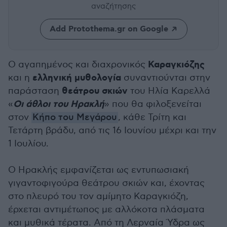
αναζήτησης
Add Protothema.gr on Google
Καραγκιόζης
Ο αγαπημένος και διαχρονικός
ελληνική μυθολογία
και η
συναντιούνται στην
θεάτρου σκιών
παράσταση
του Ηλία Καρελλά
Οι άθλοι του Ηρακλή
«
» που θα φιλοξενείται
στον
Κήπο του Μεγάρου
, κάθε Τρίτη και
Τετάρτη βράδυ, από τις 16 Ιουνίου μέχρι και την
1 Ιουλίου.
Ο Ηρακλής εμφανίζεται ως εντυπωσιακή
γιγαντοφιγούρα θεάτρου σκιών και, έχοντας
στο πλευρό του τον αμίμητο Καραγκιόζη,
έρχεται αντιμέτωπος με αλλόκοτα πλάσματα
και μυθικά τέρατα. Από τη Λερναία Ύδρα ως