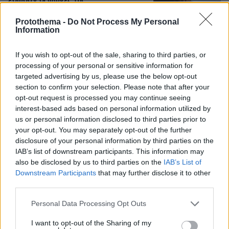
έσωσαν οι φωνές της
82
09.08.2026, 10:38
Protothema -
Do Not Process My Personal
Information
If you wish to opt-out of the sale, sharing to third parties, or
processing of your personal or sensitive information for
Η Σίσσυ Χρηστίδου φωτογραφήθηκε
targeted advertising by us, please use the below opt-out
με μονοκίνι σε παραλία στα Χανιά
section to confirm your selection. Please note that after your
6
πριν μία ώρα
opt-out request is processed you may continue seeing
interest-based ads based on personal information utilized by
us or personal information disclosed to third parties prior to
your opt-out. You may separately opt-out of the further
disclosure of your personal information by third parties on the
IAB’s list of downstream participants. This information may
Άλογα χορεύουν πάνω σε σπασμένα
also be disclosed by us to third parties on the
IAB’s List of
μπουκάλια στη Λέσβο - A Promise to
Downstream Participants
that may further disclose it to other
Animals: «Όταν η κριτική σε ένα έθιμο
third parties.
θεωρείται επίθεση σε έναν τόπο»
Please note that this website/app uses one or more Google
Personal Data Processing Opt Outs
56
09.08.2026, 11:37
services and may gather and store information including but
not limited to your visit or usage behaviour. You may click to
I want to opt-out of the Sharing of my