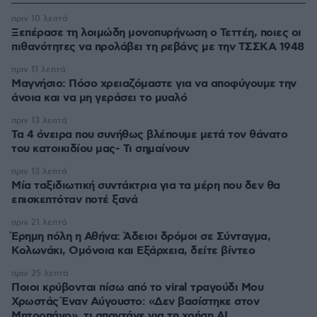
πριν 10 λεπτά
Ξεπέρασε τη λοιμώδη μονοπυρήνωση ο Τεττέη, ποιες οι
πιθανότητες να προλάβει τη ρεβάνς με την ΤΣΣΚΑ 1948
πριν 11 λεπτά
Μαγνήσιο: Πόσο χρειαζόμαστε για να αποφύγουμε την
άνοια και να μη γεράσει το μυαλό
πριν 13 λεπτά
Τα 4 όνειρα που συνήθως βλέπουμε μετά τον θάνατο
του κατοικιδίου μας- Τι σημαίνουν
πριν 13 λεπτά
Μία ταξιδιωτική συντάκτρια για τα μέρη που δεν θα
επισκεπτόταν ποτέ ξανά
πριν 21 λεπτά
Έρημη πόλη η Αθήνα: Άδειοι δρόμοι σε Σύνταγμα,
Κολωνάκι, Ομόνοια και Εξάρχεια, δείτε βίντεο
πριν 25 λεπτά
Ποιοι κρύβονται πίσω από το viral τραγούδι Μου
Χρωστάς Έναν Αύγουστο: «Δεν βασίστηκε στον
Μητροπάνο», τι απαντάνε για τη χρήση AI