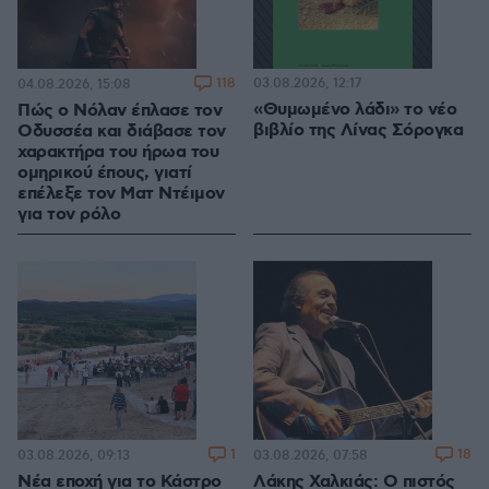
118
03.08.2026, 12:17
04.08.2026, 15:08
«Θυμωμένο λάδι» το νέο
Πώς ο Νόλαν έπλασε τον
βιβλίο της Λίνας Σόρογκα
Οδυσσέα και διάβασε τον
χαρακτήρα του ήρωα του
ομηρικού έπους, γιατί
επέλεξε τον Ματ Ντέιμον
για τον ρόλο
1
18
03.08.2026, 09:13
03.08.2026, 07:58
Νέα εποχή για το Κάστρο
Λάκης Χαλκιάς: Ο πιστός