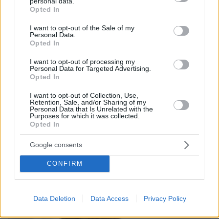
personal data.
grant or deny consent to Google and its third-party tags to
Opted In
use your data for below specified purposes in below Google
consent section.
I want to opt-out of the Sale of my
Personal Data.
Games
Opted In
I want to opt-out of processing my
Personal Data for Targeted Advertising.
Opted In
I want to opt-out of Collection, Use,
Retention, Sale, and/or Sharing of my
Personal Data that Is Unrelated with the
Purposes for which it was collected.
Northern Heights
Opted In
Candy Bub
Cut The Rope
Google consents
ΔΕΙΤΕ ΟΛΑ ΤΑ GAMES
CONFIRM
Best of Network
Data Deletion
Data Access
Privacy Policy