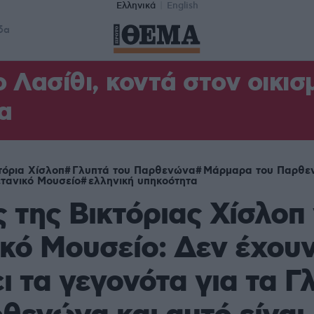
Ελληνικά
English
δα
 Λασίθι, κοντά στον οικισμ
α
τόρια Χίσλοπ
Γλυπτά του Παρθενώνα
Μάρμαρα του Παρθε
τανικό Μουσείο
ελληνική υπηκοότητα
 της Βικτόριας Χίσλοπ 
κό Μουσείο: Δεν έχου
ι τα γεγονότα για τα Γ