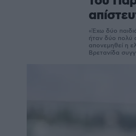
του Παρ
απίστευ
«Έχω δύο παιδιά
ήταν δύο πολύ σ
απονεμηθεί η ε
Βρετανίδα συγ