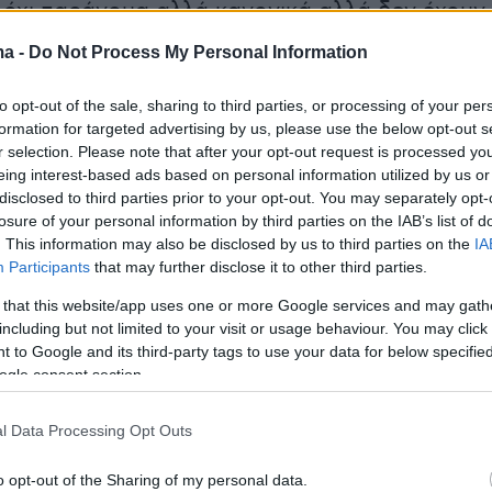
, όχι παράνομα αλλά κανονικά αλλά δεν έχουν
εγονότα και αυτό είναι απίστευτο. Οι άνθρωπο
ma -
Do Not Process My Personal Information
ην κορυφή σε ένα τεράστιο μουσείο δεν είναι
ι. Ίσως φοβούνται ότι αν φύγουν τα μάρμαρα
to opt-out of the sale, sharing to third parties, or processing of your per
formation for targeted advertising by us, please use the below opt-out s
 άλλα αντικείμενα αλλά αυτό δεν θα γίνει» εί
r selection. Please note that after your opt-out request is processed y
σημη συγγραφέας
eing interest-based ads based on personal information utilized by us or
disclosed to third parties prior to your opt-out. You may separately opt-
losure of your personal information by third parties on the IAB’s list of
. This information may also be disclosed by us to third parties on the
IA
ς, εξέφρασε την εκτίμηση ότι «αλλάζει το κλίμ
Participants
that may further disclose it to other third parties.
πίεση που έχει ασκηθεί από τα χρόνια της
 that this website/app uses one or more Google services and may gath
κούρη
. Σιγά-σιγά η γνώμη των Άγγλων έχει
including but not limited to your visit or usage behaviour. You may click 
υρα πιο πολλοί πιστεύουν ότι πρέπει να
 to Google and its third-party tags to use your data for below specifi
ogle consent section.
Γλυπτά στην Ελλάδα. Σχεδόν το 70% το πιστεύ
 Βρετανικό Μουσείο μπορεί να αδιαφορήσει κ
l Data Processing Opt Outs
ναι δική μας απόφαση».
o opt-out of the Sharing of my personal data.