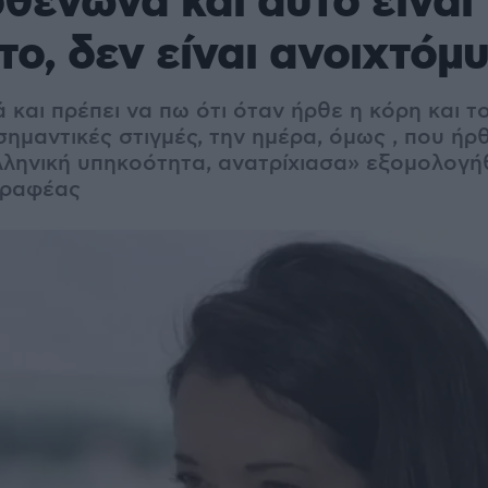
θενώνα και αυτό είναι
το, δεν είναι ανοιχτόμ
 και πρέπει να πω ότι όταν ήρθε η κόρη και τ
ημαντικές στιγμές, την ημέρα, όμως , που ήρ
λληνική υπηκοότητα, ανατρίχιασα» εξομολογή
γραφέας