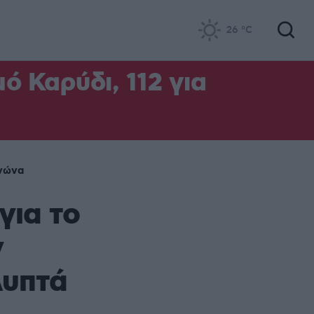
26
°C
ό Καρύδι, 112 για
νώνα
για το
ν
λυπτά