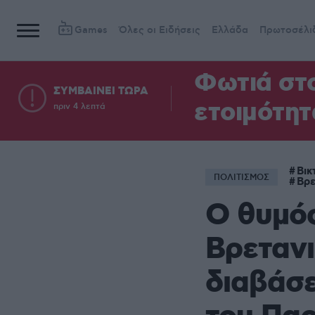
Games
Όλες οι Ειδήσεις
Ελλάδα
Πρωτοσέλι
Φωτιά στο
ΣΥΜΒΑΙΝΕΙ ΤΩΡΑ
ετοιμότητ
πριν 4 λεπτά
Βικ
ΠΟΛΙΤΙΣΜΟΣ
Βρε
Ο θυμός
Βρετανι
διαβάσε