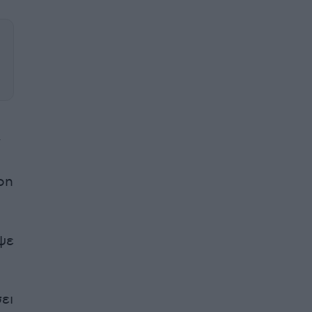
ν
on
ψε
ει