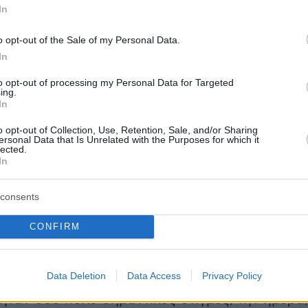
In
o opt-out of the Sale of my Personal Data.
In
to opt-out of processing my Personal Data for Targeted
ing.
In
o opt-out of Collection, Use, Retention, Sale, and/or Sharing
ersonal Data that Is Unrelated with the Purposes for which it
lected.
In
consents
νέντευξη η Βικτόρια Χίσλοπ περιέγραψε την
 που ένιωσε όταν της απονεμήθηκε η
ελληνική
CONFIRM
Data Deletion
Data Access
Privacy Policy
ιά και πρέπει να πω ότι όταν ήρθε η κόρη και
 ήταν δύο πολύ σημαντικές στιγμές, την ημέρα,