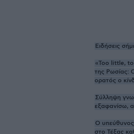
Ειδήσεις σήμ
«Too little, 
της Ρωσίας: 
ορατός ο κίν
Σύλληψη γνωσ
εξαφανίσω, α
Ο υπεύθυνος
στο Τέξας κα