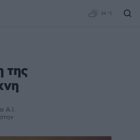
34
°C
η της
χνη
α A.I.
 στην