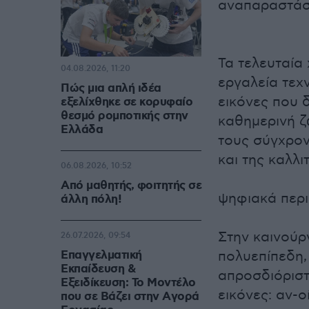
αναπαραστάσε
Τα τελευταία 
04.08.2026, 11:20
εργαλεία τεχ
Πώς μια απλή ιδέα
εικόνες που 
εξελίχθηκε σε κορυφαίο
θεσμό ρομποτικής στην
καθημερινή ζ
Ελλάδα
τους σύγχρον
και της καλλ
06.08.2026, 10:52
Από μαθητής, φοιτητής σε
ψηφιακά περι
άλλη πόλη!
Στην καινούρ
26.07.2026, 09:54
Επαγγελματική
πολυεπίπεδη,
Εκπαίδευση &
απροσδιόριστ
Εξειδίκευση: Το Mοντέλο
εικόνες: αν-ο
που σε Bάζει στην Aγορά