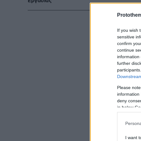
Eργασίας
Protothe
δυστοπίας, έ
σαν παρωχημέ
If you wish 
τρέχουν σαν 
sensitive in
confirm you
άλλοτε στέκο
continue se
εγκλωβισμένο
information 
further disc
participants
Downstream 
Please note
information 
deny consent
in below Go
Persona
I want t