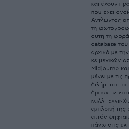
και έχουν πρ
που έχει ανο
Αντλώντας απ
τη φωτογραφί
αυτή τη φορά 
database του
αρχικά με τη
κειμενικών ο
Midjourne κα
μένει με τις 
διλήμματα πο
δρουν σε επο
καλλιτεχνικών
εμπλοκή της 
εκτός ψηφιακ
πάνω στις εκ