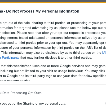
ma -
Do Not Process My Personal Information
να αύριο στο οποίο τα έξυπνα κτίρια υψώνοντα
να αρχιτεκτονήματα και κάτοικοι
to opt-out of the sale, sharing to third parties, or processing of your per
«μαγικά άβαταρ» προς άγνωστη κατεύθυνση, 
formation for targeted advertising by us, please use the below opt-out s
r selection. Please note that after your opt-out request is processed y
υν ακίνητοι, ακατάστατοι,
eing interest-based ads based on personal information utilized by us or
ι, συναισθηματικοί και υπερβολικά ανθρώπινοι
disclosed to third parties prior to your opt-out. You may separately opt-
losure of your personal information by third parties on the IAB’s list of
. This information may also be disclosed by us to third parties on the
IA
Participants
that may further disclose it to other third parties.
 that this website/app uses one or more Google services and may gath
including but not limited to your visit or usage behaviour. You may click 
 to Google and its third-party tags to use your data for below specifi
ogle consent section.
l Data Processing Opt Outs
o opt-out of the Sharing of my personal data.