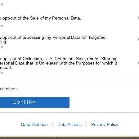
In
o opt-out of the Sale of my Personal Data.
In
to opt-out of processing my Personal Data for Targeted
ing.
In
o opt-out of Collection, Use, Retention, Sale, and/or Sharing
ersonal Data that Is Unrelated with the Purposes for which it
lected.
In
consents
CONFIRM
ά της Τσουκάτου αποτελεί μέρος μιας εν
Data Deletion
Data Access
Privacy Policy
ράς φωτογραφιών, οι οποίες απεικονίζουν
αρελθοντικά, σύγχρονα και μελλοντικά σενάρ