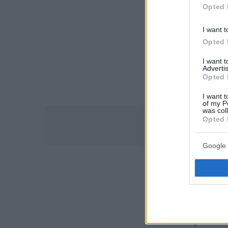
Opted 
I want t
Opted 
I want 
Advertis
Opted 
I want t
of my P
was col
Opted 
Google 
Η νέα δουλει
εξελίξει σει
ταυτόχρονα π