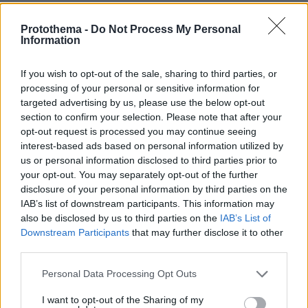
Εκρήξεις στο Ορμούζ, νέες επιθέσεις στην Υεμένη και
πλήγματα σε πλοία στην Οδησσό
Protothema -
Do Not Process My Personal
Information
πριν 10 λεπτά
Ένταση μεταξύ Ιταλίας-Ισπανίας για το μεταναστευτικό:
Δεν δεχόμαστε τελεσίγραφα απαντά η Μελόνι,
If you wish to opt-out of the sale, sharing to third parties, or
παραμένουν οι συνοριακοί έλεγχοι έως 15 Αυγούστου
processing of your personal or sensitive information for
targeted advertising by us, please use the below opt-out
πριν 15 λεπτά
section to confirm your selection. Please note that after your
Αλεξάνδρα Παναγιώταρου: Οι λήψεις με πορτοκαλί
opt-out request is processed you may continue seeing
μαγιό σε πισίνα στη Μύκονο
interest-based ads based on personal information utilized by
πριν 21 λεπτά
us or personal information disclosed to third parties prior to
Ο Ολυμπιακός θα «ψωνίσει» από Ερυθρό Αστέρα – Εκεί
your opt-out. You may separately opt-out of the further
κολλάει η υπόθεση Λαρεντζάκη
disclosure of your personal information by third parties on the
IAB’s list of downstream participants. This information may
πριν 24 λεπτά
also be disclosed by us to third parties on the
IAB’s List of
Από μια κλωστή κρέμεται ο διορισμός του εκλεκτού του
Τραμπ στο υπουργείο Δικαιοσύνης
Downstream Participants
that may further disclose it to other
third parties.
πριν 24 λεπτά
Μαρία Σάκκαρη: Ξημερώματα Σαββάτου ο αγώνας της
Please note that this website/app uses one or more Google
Personal Data Processing Opt Outs
με την Γκοφ στο Τορόντο
services and may gather and store information including but
not limited to your visit or usage behaviour. You may click to
I want to opt-out of the Sharing of my
πριν 27 λεπτά