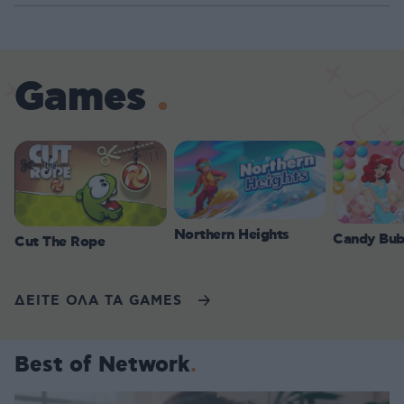
Games
Northern Heights
Candy Bub
Cut The Rope
ΔΕΙΤΕ ΟΛΑ ΤΑ GAMES
Best of Network