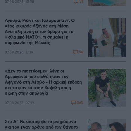
31
07.08.2026, 15:58
Άγκυρα, Ριάντ και Ισλαμαμπάντ: Ο
νέος ισχυρός άξονας στη Μέση
Ανατολή ανοίγει τον δρόμο για το
«ισλαμικό ΝΑΤΟ», τι σημαίνει η
συμφωνία της Μέκκας
56
07.08.2026, 17:19
«Δεν το πιστεύουμε», λένε οι
Αμερικανοί που υιοθέτησαν τον
Αφγανό στη Λέσβο - Η αρχική εκδοχή
για το φονικό στην Κυψέλη και η
σιωπή στην απολογία
365
07.08.2026, 07:19
Στο Α΄ Νεκροταφείο το μνημόσυνο
για τον έναν χρόνο από τον θάνατο