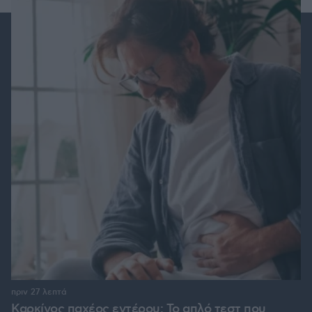
πριν 27 λεπτά
Καρκίνος παχέος εντέρου: Το απλό τεστ που