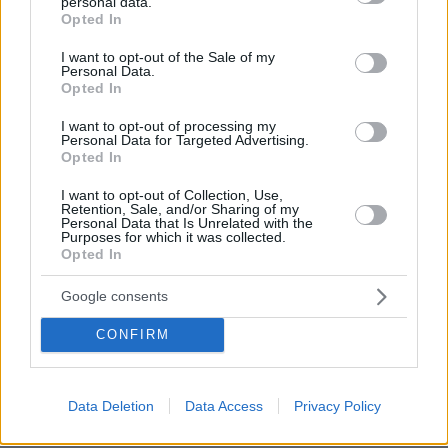
personal data.
grant or deny consent to Google and its third-party tags to
Καρκίνος παχέος εντέρου: Το απλό τεστ που συνδέθηκε
Opted In
use your data for below specified purposes in below Google
με 50% λιγότερους θανάτους – Το παράδειγμα της
consent section.
Ισπανίας
I want to opt-out of the Sale of my
Personal Data.
Opted In
πριν 28 λεπτά
Αυτό είναι το μόνο πουλί που μπορεί να πετάξει και με
την όπισθεν
I want to opt-out of processing my
Personal Data for Targeted Advertising.
Opted In
πριν 28 λεπτά
12 απαραίτητες γευστικές στάσεις στη Θεσσαλονίκη,
I want to opt-out of Collection, Use,
από ιστορικά στέκια μέχρι νέα εστιατόρια
Retention, Sale, and/or Sharing of my
Personal Data that Is Unrelated with the
πριν 29 λεπτά
Purposes for which it was collected.
Μαϊμού επιτέθηκε και τραυμάτισε 18 ανθρώπους στην
Opted In
Ινδονησία, ανάμεσά τους ανήλικοι
Google consents
ΔΕΙΤΕ ΟΛΕΣ ΤΙΣ ΕΙΔΗΣΕΙΣ
CONFIRM
Data Deletion
Data Access
Privacy Policy
ΤΑ ΠΙΟ ΔΗΜΟΦΙΛΗ