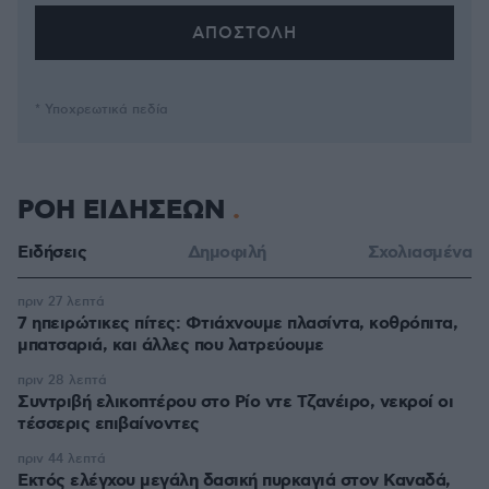
* Υποχρεωτικά πεδία
ΡΟΗ ΕΙΔΗΣΕΩΝ
Ειδήσεις
Δημοφιλή
Σχολιασμένα
πριν 27 λεπτά
7 ηπειρώτικες πίτες: Φτιάχνουμε πλασίντα, κοθρόπιτα,
μπατσαριά, και άλλες που λατρεύουμε
πριν 28 λεπτά
Συντριβή ελικοπτέρου στο Ρίο ντε Τζανέιρο, νεκροί οι
τέσσερις επιβαίνοντες
πριν 44 λεπτά
Εκτός ελέγχου μεγάλη δασική πυρκαγιά στον Καναδά,