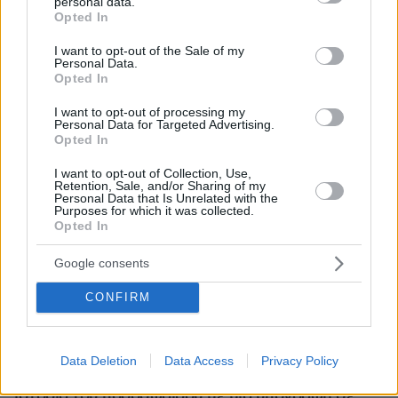
personal data.
grant or deny consent to Google and its third-party tags to
Opted In
use your data for below specified purposes in below Google
consent section.
I want to opt-out of the Sale of my
Personal Data.
Opted In
I want to opt-out of processing my
Personal Data for Targeted Advertising.
Opted In
I want to opt-out of Collection, Use,
Retention, Sale, and/or Sharing of my
Personal Data that Is Unrelated with the
Purposes for which it was collected.
Opted In
Google consents
CONFIRM
08.08.2026, 21:43
Χόρχε Μέσι: Ο εργάτης από το Ροσάριο που πήρε
Data Deletion
Data Access
Privacy Policy
τον 13χρονο Λιονέλ από το χέρι και άλλαξε την
ιστορία του ποδοσφαίρου με μια υπογραφή σε...