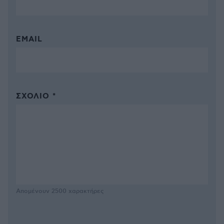
EMAIL
ΣΧΌΛΙΟ *
Απομένουν
2500
χαρακτήρες