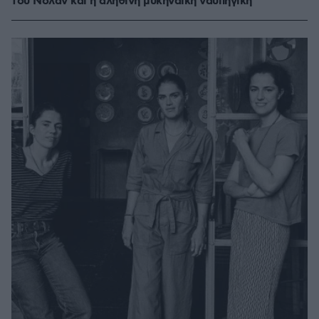
του Νόλαν και η αληθινή μυκηναϊκή ναυπηγική