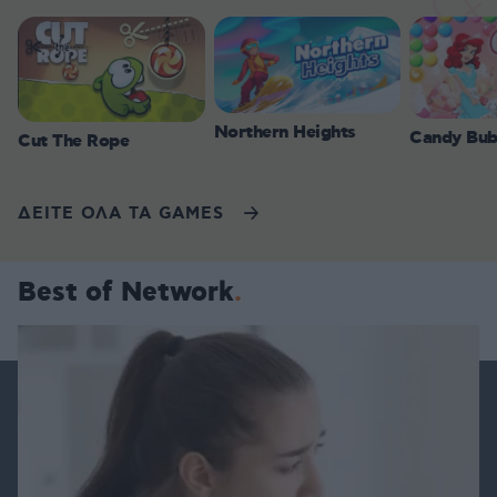
Northern Heights
Candy Bub
Cut The Rope
ΔΕΙΤΕ ΟΛΑ ΤΑ GAMES
Best of Network