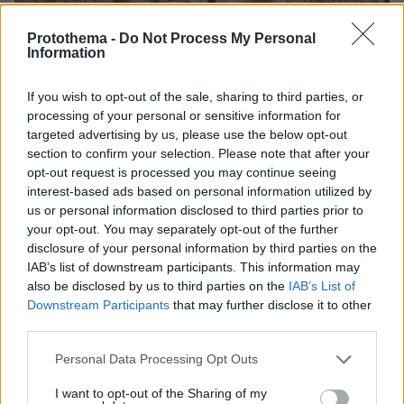
Protothema -
Do Not Process My Personal
Information
If you wish to opt-out of the sale, sharing to third parties, or
processing of your personal or sensitive information for
targeted advertising by us, please use the below opt-out
section to confirm your selection. Please note that after your
opt-out request is processed you may continue seeing
interest-based ads based on personal information utilized by
us or personal information disclosed to third parties prior to
your opt-out. You may separately opt-out of the further
08.08.2026, 18:08
disclosure of your personal information by third parties on the
Μυστήριο 3.500 ετών στη Σαντορίνη: Ο 15χρονος
IAB’s list of downstream participants. This information may
που δεν πρόλαβε να ξεφύγει από το τσουνάμι
also be disclosed by us to third parties on the
IAB’s List of
μπορεί ν' αλλάξει τη χρονολογία της μεγάλης
Downstream Participants
that may further disclose it to other
έκρηξης
third parties.
Please note that this website/app uses one or more Google
Personal Data Processing Opt Outs
services and may gather and store information including but
not limited to your visit or usage behaviour. You may click to
I want to opt-out of the Sharing of my