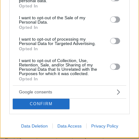
personal data.
grant or deny consent to Google and its third-party tags to
ΕΛΑΣ για το περιστατικό στην Κρήτη με τον τουρίστα:
Opted In
use your data for below specified purposes in below Google
Δεν προκύπτει προσέγγιση ανήλικης έναντι αμοιβής
consent section.
I want to opt-out of the Sale of my
Personal Data.
πριν 5 λεπτά
Opted In
Ο Ολυμπιακός έχει μπει δυνατά για Σκίρι αλλά η
Σεβίλλη έχει το προβάδισμα
I want to opt-out of processing my
Personal Data for Targeted Advertising.
πριν 11 λεπτά
Opted In
Οι διακοπές της Δούκισσας Νομικού στην Πολυνησία με
τα παιδιά της
I want to opt-out of Collection, Use,
Retention, Sale, and/or Sharing of my
πριν 12 λεπτά
Personal Data that Is Unrelated with the
Γιατί η θωρακισμένη BMW δεν κατάφερε να
Purposes for which it was collected.
προστατεύσει τον Ζαμπούνη από τις σφαίρες
Opted In
πριν 12 λεπτά
Google consents
Ο επικεφαλής της Expo 2027 εξηγεί πώς μια Παγκόσμια
Έκθεση αλλάζει το μέλλον μιας πόλης
CONFIRM
πριν 14 λεπτά
Το νέο... καλοκαιρινό κόλπο που κάνουν οι κλέφτες
αυτοκινήτων στην Ελλάδα
Data Deletion
Data Access
Privacy Policy
πριν 15 λεπτά