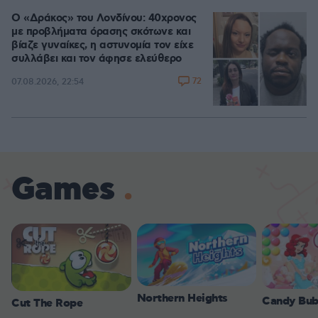
Ο «Δράκος» του Λονδίνου: 40χρονος
με προβλήματα όρασης σκότωνε και
βίαζε γυναίκες, η αστυνομία τον είχε
συλλάβει και τον άφησε ελεύθερο
72
07.08.2026, 22:54
Games
Northern Heights
Candy Bub
Cut The Rope