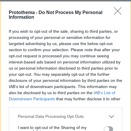
29.07.2026, 09:39
Διασκεδάζουμε υπεύθυνα, επιστρέφουμε με ασφάλεια
Protothema -
Do Not Process My Personal
Information
If you wish to opt-out of the sale, sharing to third parties, or
ΡΟΗ ΕΙΔΗΣΕΩΝ
processing of your personal or sensitive information for
targeted advertising by us, please use the below opt-out
Ειδήσεις
Δημοφιλή
Σχολιασμένα
section to confirm your selection. Please note that after your
opt-out request is processed you may continue seeing
interest-based ads based on personal information utilized by
πριν 2 λεπτά
4 τρόφιμα που πρέπει να πετάξετε από το ψυγείο σας
us or personal information disclosed to third parties prior to
your opt-out. You may separately opt-out of the further
πριν 2 λεπτά
disclosure of your personal information by third parties on the
Οι κανόνες που ισχύουν στις παραλίες της Ευρώπης το
IAB’s list of downstream participants. This information may
φετινό καλοκαίρι – Από τα ηχεία με μουσική μέχρι… την
also be disclosed by us to third parties on the
IAB’s List of
ούρηση στη θάλασσα
Downstream Participants
that may further disclose it to other
πριν 3 λεπτά
third parties.
Απίστευτη σπατάλη φαρμάκων στην Αγγλία: Σε έναν
χρόνο κατέληξαν στα σκουπίδια φάρμακα που θα
Please note that this website/app uses one or more Google
Personal Data Processing Opt Outs
γέμιζαν 75 πισίνες
services and may gather and store information including but
not limited to your visit or usage behaviour. You may click to
I want to opt-out of the Sharing of my
πριν 4 λεπτά