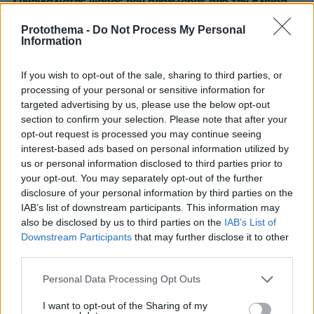
Συνδικαλιστής ψαράς που αποχώρησε από την Ελπίδα
της Καρυστιανού, της ζητά να τον προστατέψει:
Καταγγέλλει μεθοδευμένη σπίλωση από μέλη του
Protothema -
Do Not Process My Personal
Information
κόμματος
πριν 14 λεπτά
If you wish to opt-out of the sale, sharing to third parties, or
Νόμιζε πως έμπαινε στην περιεμμηνόπαυση, αλλά η
processing of your personal or sensitive information for
απώλεια βάρους και ο πόνος ήταν ενδείξεις καρκίνου
targeted advertising by us, please use the below opt-out
πριν 14 λεπτά
section to confirm your selection. Please note that after your
Το τσίπουρο θέλει παρέα και αυτούς τους 9 μεζέδες
opt-out request is processed you may continue seeing
interest-based ads based on personal information utilized by
πριν 17 λεπτά
us or personal information disclosed to third parties prior to
Καλύτερη η εικόνα της φωτιάς στη Μικρή Βίγλα της
your opt-out. You may separately opt-out of the further
Νάξου, σηκώθηκε ένα ελικόπτερο
disclosure of your personal information by third parties on the
πριν 22 λεπτά
IAB’s list of downstream participants. This information may
Αυτοκίνητο: Θα έρθει τελικά η μεγαλύτερη επιδότηση
also be disclosed by us to third parties on the
IAB’s List of
που έχει δοθεί ποτέ στην Ελλάδα;
Downstream Participants
that may further disclose it to other
third parties.
πριν 24 λεπτά
Μαγνήσιο: Πόσο χρειαζόμαστε για να αποφύγουμε την
Please note that this website/app uses one or more Google
Personal Data Processing Opt Outs
άνοια και να μη γεράσει το μυαλό
services and may gather and store information including but
πριν 25 λεπτά
not limited to your visit or usage behaviour. You may click to
I want to opt-out of the Sharing of my