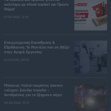
Tα κυριακάτικα πρωινά, γίνονται
καλύτερα με efood market και Πρώτο
Θέμα!
07.08.2026, 12:25
Επαγγελματική Εκπαίδευση &
Εξειδίκευση: Το Mοντέλο που σε Bάζει
στην Aγορά Eργασίας
26.07.2026, 09:54
Μύκονος: Ιταλοί τουρίστες έκαναν
«κλαμπ» βανάκι transfer -
Αντιδράσεις για το ξέφρενο πάρτι
08.08.2026, 10:57