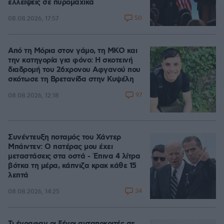
ελλείψεις σε πυρομαχικά
50
08.08.2026, 17:57
Από τη Μόρια στον γάμο, τη ΜΚΟ και
την κατηγορία για φόνο: Η σκοτεινή
διαδρομή του 26χρονου Αφγανού που
σκότωσε τη Βρετανίδα στην Κυψέλη
97
08.08.2026, 12:18
Συνέντευξη ποταμός του Χάντερ
Μπάιντεν: Ο πατέρας μου έχει
μεταστάσεις στα οστά - Έπινα 4 λίτρα
βότκα τη μέρα, κάπνιζα κρακ κάθε 15
λεπτά
34
08.08.2026, 14:25