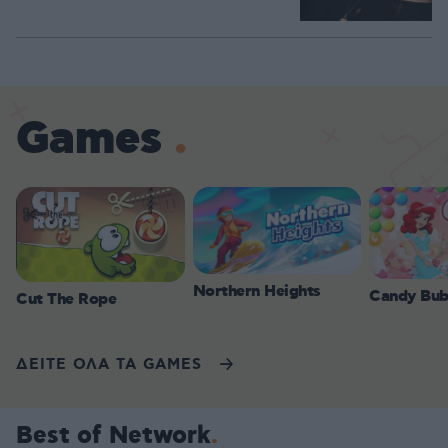
Games
Northern Heights
Candy Bub
Cut The Rope
ΔΕΙΤΕ ΟΛΑ ΤΑ GAMES
Best of Network