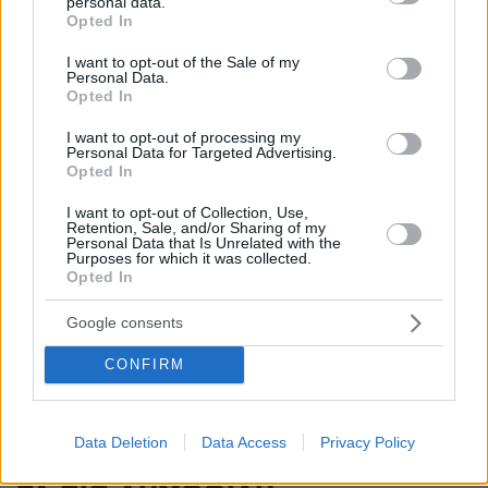
personal data.
Μπραν - ΠΑΟΚ 3-2: Το πάλεψε ο «Δικέφαλος» αλλά
grant or deny consent to Google and its third-party tags to
Opted In
αποκλείστηκε από τη συνέχεια του Champions League
use your data for below specified purposes in below Google
γυναικών, δείτε τα γκολ
consent section.
I want to opt-out of the Sale of my
Personal Data.
πριν 27 λεπτά
Opted In
Ξεκίνησε η προπώληση εισιτηρίων για τη μεγαλύτερη
έκθεση αυτοκινήτου της Ευρώπης που θα γίνει στην
I want to opt-out of processing my
Αθήνα
Personal Data for Targeted Advertising.
Opted In
πριν 30 λεπτά
Ολυμπιακός: Ήττα για τη Ναϊμέγκεν στην πρεμιέρα του
I want to opt-out of Collection, Use,
πρωταθλήματος, πριν τη ρεβάνς με τους
Retention, Sale, and/or Sharing of my
Personal Data that Is Unrelated with the
«ερυθρόλευκους»
Purposes for which it was collected.
Opted In
πριν 38 λεπτά
Τραγωδία στην Πάρο: Πνίγηκε 4χρονος σε πισίνα beach
Google consents
bar, βούτηξε ο μπάρμαν για να τον σώσει
CONFIRM
ΔΕΙΤΕ ΟΛΕΣ ΤΙΣ ΕΙΔΗΣΕΙΣ
Data Deletion
Data Access
Privacy Policy