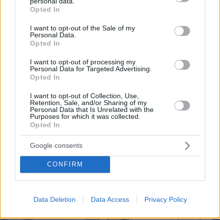
personal data.
grant or deny consent to Google and its third-party tags to
Opted In
use your data for below specified purposes in below Google
consent section.
Games
I want to opt-out of the Sale of my
Personal Data.
Opted In
I want to opt-out of processing my
Personal Data for Targeted Advertising.
Opted In
I want to opt-out of Collection, Use,
Retention, Sale, and/or Sharing of my
Personal Data that Is Unrelated with the
Northern Heights
Candy Bub
Cut The Rope
Purposes for which it was collected.
Opted In
Google consents
ΔΕΙΤΕ ΟΛΑ ΤΑ GAMES
CONFIRM
Best of Network
Data Deletion
Data Access
Privacy Policy