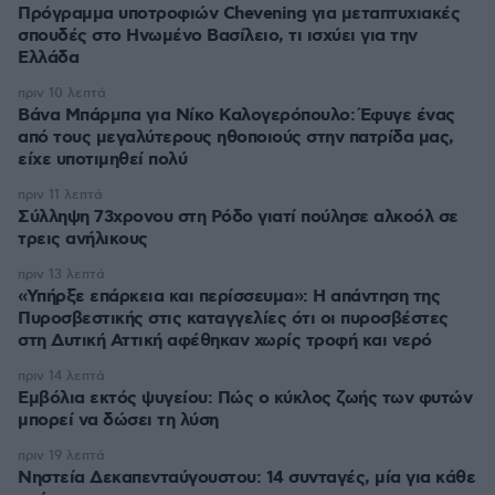
Πρόγραμμα υποτροφιών Chevening για μεταπτυχιακές
σπουδές στο Ηνωμένο Βασίλειο, τι ισχύει για την
Ελλάδα
πριν 10 λεπτά
Βάνα Μπάρμπα για Νίκο Καλογερόπουλο: Έφυγε ένας
από τους μεγαλύτερους ηθοποιούς στην πατρίδα μας,
είχε υποτιμηθεί πολύ
πριν 11 λεπτά
Σύλληψη 73χρονου στη Ρόδο γιατί πούλησε αλκοόλ σε
τρεις ανήλικους
πριν 13 λεπτά
«Υπήρξε επάρκεια και περίσσευμα»: Η απάντηση της
Πυροσβεστικής στις καταγγελίες ότι οι πυροσβέστες
στη Δυτική Αττική αφέθηκαν χωρίς τροφή και νερό
πριν 14 λεπτά
Εμβόλια εκτός ψυγείου: Πώς ο κύκλος ζωής των φυτών
μπορεί να δώσει τη λύση
πριν 19 λεπτά
Νηστεία Δεκαπενταύγουστου: 14 συνταγές, μία για κάθε