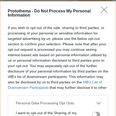
128
09.08.2026, 22:48
Protothema -
Do Not Process My Personal
Information
Καρυστιανού: Περιμένω αποδείξεις
If you wish to opt-out of the sale, sharing to third parties, or
από τον Αυγερινό, θα υπάρξουν
processing of your personal or sensitive information for
νομικές συνέπειες για όσους δεν
targeted advertising by us, please use the below opt-out
εξηγήσουν όσα λένε
section to confirm your selection. Please note that after your
opt-out request is processed you may continue seeing
136
10.08.2026, 08:45
interest-based ads based on personal information utilized by
us or personal information disclosed to third parties prior to
your opt-out. You may separately opt-out of the further
disclosure of your personal information by third parties on the
Τζόλης, Καρέτσας, Κουλιεράκης: Γιατί
IAB’s list of downstream participants. This information may
η Ευρώπη έδωσε €90 εκατ. για τρία
ταλέντα από την Ελλάδα
also be disclosed by us to third parties on the
IAB’s List of
Downstream Participants
that may further disclose it to other
11
10.08.2026, 11:00
third parties.
Please note that this website/app uses one or more Google
Personal Data Processing Opt Outs
services and may gather and store information including but
not limited to your visit or usage behaviour. You may click to
I want to opt-out of the Sharing of my