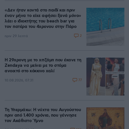
«Δεν ήταν κοντά στο παιδί και πριν
έναν μήνα το είχε αφήσει ξανά μόνο»
λέει ο ιδιοκτήτης του beach bar για
τον πατέρα του 4χρονου στην Πάρο
2
πριν 29 λεπτά
Η 29χρονη με το χιτζάμπ που έκανε τη
Zendaya να μείνει με το στόμα
ανοιχτό στο κόκκινο χαλί
77
10.08.2026, 07:31
Τη Υπερμάχω: Η νύχτα του Αυγούστου
πριν από 1.400 χρόνια, που γέννησε
τον Ακάθιστο Ύμνο