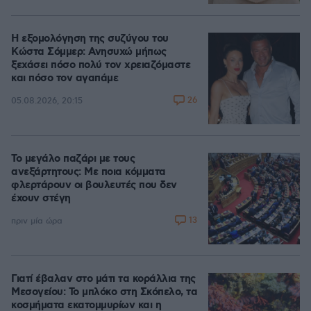
Η εξομολόγηση της συζύγου του
Κώστα Σόμμερ: Ανησυχώ μήπως
ξεχάσει πόσο πολύ τον χρειαζόμαστε
και πόσο τον αγαπάμε
26
05.08.2026, 20:15
Το μεγάλο παζάρι με τους
ανεξάρτητους: Με ποια κόμματα
φλερτάρουν οι βουλευτές που δεν
έχουν στέγη
13
πριν μία ώρα
Γιατί έβαλαν στο μάτι τα κοράλλια της
Μεσογείου: Το μπλόκο στη Σκόπελο, τα
κοσμήματα εκατομμυρίων και η