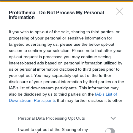
αθανασία -.
Protothema -
Do Not Process My Personal
30.10.2021, 21:48
Information
Είναι ντροπή για την Ορθοδοξία, ότι το εδάφιον του
Ευαγγελίου όπου ο Χριστός μας καταράται μία συκιά
If you wish to opt-out of the sale, sharing to third parties, or
(ναι μην γελάτε, μία συκιά) δεν εορταζεται με την
processing of your personal or sensitive information for
ανάλογη λαμπρότητα. Κατ εμέ πρόκειται γιά το πιό
targeted advertising by us, please use the below opt-out
σπουδαίο γεγονός του Ευαγγελίου, σπουδαιότερο
section to confirm your selection. Please note that after your
ίσως απο την Σταύρωση και την Ανάσταση.
opt-out request is processed you may continue seeing
interest-based ads based on personal information utilized by
ΑΠΑΝΤΗΣΗ
us or personal information disclosed to third parties prior to
your opt-out. You may separately opt-out of the further
disclosure of your personal information by third parties on the
IAB’s list of downstream participants. This information may
555
also be disclosed by us to third parties on the
IAB’s List of
Downstream Participants
that may further disclose it to other
30.10.2021, 21:21
third parties.
Ληγμένα ή Καλαματιανή; Τι καιρό έχει εκεί πάνω στο
συννεφάκι σου πάτερ;
Please note that this website/app uses one or more Google
Personal Data Processing Opt Outs
ΑΠΑΝΤΗΣΗ
services and may gather and store information including but
not limited to your visit or usage behaviour. You may click to
I want to opt-out of the Sharing of my