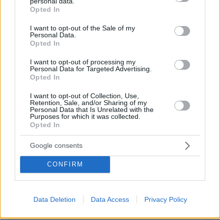
personal data.
grant or deny consent to Google and its third-party tags to
Opted In
Αλεξ
use your data for below specified purposes in below Google
30.10.2021, 20:05
consent section.
I want to opt-out of the Sale of my
Να διαβασει καποιος αρθρο του συγκεκριμενου η
Personal Data.
Opted In
οποιουδηποτε δεσποτη σημερα??.!!! Ειπαμε το χουμε
χαμενο. Αλλα οχι και τοσο πολυ. Τουλαχιστον
I want to opt-out of processing my
μπορουμε να ξεχωρισουμε ενα λυκο απο ενα
Personal Data for Targeted Advertising.
προβατο.
Opted In
ΑΠΑΝΤΗΣΗ
I want to opt-out of Collection, Use,
Retention, Sale, and/or Sharing of my
Personal Data that Is Unrelated with the
Purposes for which it was collected.
Opted In
ΦΟΡΤΩΣΗ ΠΕΡΙΣΣΟΤΕΡΩΝ ΣΧΟΛΙΩΝ
Google consents
ΠΡΟΣΘΗΚΗ ΣΧΟΛΙΟΥ
CONFIRM
ΌΝΟΜΑ *
Data Deletion
Data Access
Privacy Policy