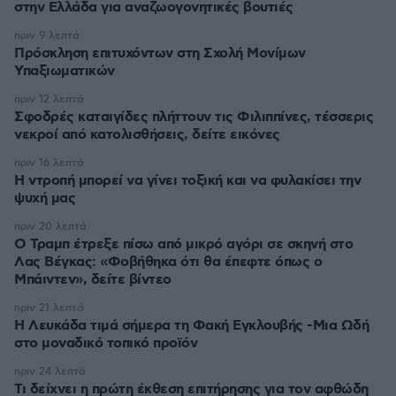
στην Ελλάδα για αναζωογονητικές βουτιές
πριν 9 λεπτά
Πρόσκληση επιτυχόντων στη Σχολή Μονίμων
Υπαξιωματικών
πριν 12 λεπτά
Σφοδρές καταιγίδες πλήττουν τις Φιλιππίνες, τέσσερις
νεκροί από κατολισθήσεις, δείτε εικόνες
πριν 16 λεπτά
Η ντροπή μπορεί να γίνει τοξική και να φυλακίσει την
ψυχή μας
πριν 20 λεπτά
Ο Τραμπ έτρεξε πίσω από μικρό αγόρι σε σκηνή στο
Λας Βέγκας: «Φοβήθηκα ότι θα έπεφτε όπως ο
Μπάιντεν», δείτε βίντεο
πριν 21 λεπτά
Η Λευκάδα τιμά σήμερα τη Φακή Εγκλουβής -Μια Ωδή
στο μοναδικό τοπικό προϊόν
πριν 24 λεπτά
Τι δείχνει η πρώτη έκθεση επιτήρησης για τον αφθώδη