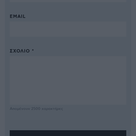
EMAIL
ΣΧΌΛΙΟ *
Απομένουν
2500
χαρακτήρες