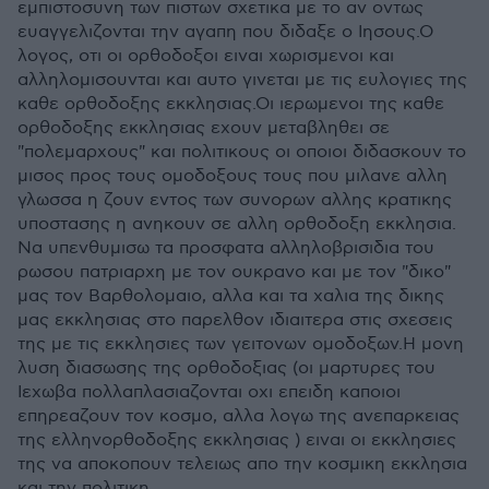
εμπιστοσυνη των πιστων σχετικα με το αν οντως
ευαγγελιζονται την αγαπη που διδαξε ο Ιησους.Ο
λογος, οτι οι ορθοδοξοι ειναι χωρισμενοι και
αλληλομισουνται και αυτο γινεται με τις ευλογιες της
καθε ορθοδοξης εκκλησιας.Οι ιερωμενοι της καθε
ορθοδοξης εκκλησιας εχουν μεταβληθει σε
"πολεμαρχους" και πολιτικους οι οποιοι διδασκουν το
μισος προς τους ομοδοξους τους που μιλανε αλλη
γλωσσα η ζουν εντος των συνορων αλλης κρατικης
υποστασης η ανηκουν σε αλλη ορθοδοξη εκκλησια.
Να υπενθυμισω τα προσφατα αλληλοβρισιδια του
ρωσου πατριαρχη με τον ουκρανο και με τον "δικο"
μας τον Βαρθολομαιο, αλλα και τα χαλια της δικης
μας εκκλησιας στο παρελθον ιδιαιτερα στις σχεσεις
της με τις εκκλησιες των γειτονων ομοδοξων.Η μονη
λυση διασωσης της ορθοδοξιας (οι μαρτυρες του
Ιεχωβα πολλαπλασιαζονται οχι επειδη καποιοι
επηρεαζουν τον κοσμο, αλλα λογω της ανεπαρκειας
της ελληνορθοδοξης εκκλησιας ) ειναι οι εκκλησιες
της να αποκοπουν τελειως απο την κοσμικη εκκλησια
και την πολιτικη.