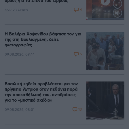
όρους για τα Στενά του Ορμούζ
4
πριν 23 λεπτά
Loaded
:
100.00%
Η Βαλέρια Χοψονίδου βάφτισε τον γιο
της στη Βουλιαγμένη, δείτε
φωτογραφίες
5
09.08.2026, 09:44
Βασιλική κηδεία προβλέπεται για τον
πρίγκιπα Άντριου όταν πεθάνει παρά
την αποκαθήλωσή του, αντιδράσεις
για το «μυστικό σχέδιο»
13
09.08.2026, 08:01