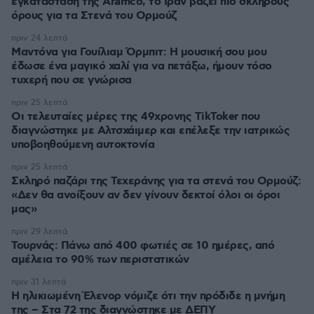
εγκατάσταση της Aramco, το Ιράν βάζει πιο σκληρούς
όρους για τα Στενά του Ορμούζ
πριν 24 λεπτά
Μαντόνα για Γουίλιαμ Όρμπιτ: Η μουσική σου μου
έδωσε ένα μαγικό χαλί για να πετάξω, ήμουν τόσο
τυχερή που σε γνώρισα
πριν 25 λεπτά
Οι τελευταίες μέρες της 49χρονης TikToker που
διαγνώστηκε με Αλτσχάιμερ και επέλεξε την ιατρικώς
υποβοηθούμενη αυτοκτονία
πριν 25 λεπτά
Σκληρό παζάρι της Τεχεράνης για τα στενά του Ορμούζ:
«Δεν θα ανοίξουν αν δεν γίνουν δεκτοί όλοι οι όροι
μας»
πριν 29 λεπτά
Τουρνάς: Πάνω από 400 φωτιές σε 10 ημέρες, από
αμέλεια το 90% των περιστατικών
πριν 31 λεπτά
Η ηλικιωμένη Έλενορ νόμιζε ότι την πρόδιδε η μνήμη
της – Στα 72 της διαγνώστηκε με ΔΕΠΥ