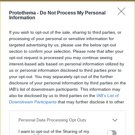
Αντιδράσεις για την εμφάνισή του
Φειδία Παναγιώτου με σορτς σε
Protothema -
Do Not Process My Personal
εκδήλωση μνήμης για Ισαάκ και
Information
Σολωμού
55
09.08.2026, 10:07
If you wish to opt-out of the sale, sharing to third parties, or
processing of your personal or sensitive information for
targeted advertising by us, please use the below opt-out
section to confirm your selection. Please note that after your
opt-out request is processed you may continue seeing
interest-based ads based on personal information utilized by
us or personal information disclosed to third parties prior to
Games
your opt-out. You may separately opt-out of the further
disclosure of your personal information by third parties on the
IAB’s list of downstream participants. This information may
also be disclosed by us to third parties on the
IAB’s List of
Downstream Participants
that may further disclose it to other
third parties.
Please note that this website/app uses one or more Google
Personal Data Processing Opt Outs
Northern Heights
Candy Bub
services and may gather and store information including but
Cut The Rope
not limited to your visit or usage behaviour. You may click to
I want to opt-out of the Sharing of my