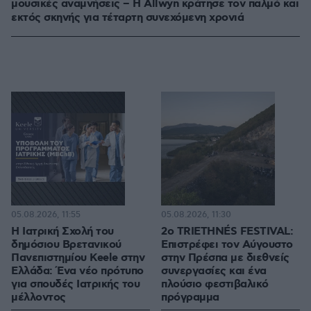
μουσικές αναμνήσεις – Η Allwyn κράτησε τον παλμό και
εκτός σκηνής για τέταρτη συνεχόμενη χρονιά
05.08.2026, 11:55
05.08.2026, 11:30
Η Ιατρική Σχολή του
2ο TRIETHNÉS FESTIVAL:
δημόσιου Βρετανικού
Επιστρέφει τον Αύγουστο
Πανεπιστημίου Keele στην
στην Πρέσπα με διεθνείς
Ελλάδα: Ένα νέο πρότυπο
συνεργασίες και ένα
για σπουδές Ιατρικής του
πλούσιο φεστιβαλικό
μέλλοντος
πρόγραμμα