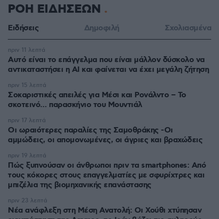
ΡΟΗ ΕΙΔΗΣΕΩΝ
Ειδήσεις
Δημοφιλή
Σχολιασμένα
πριν 11 λεπτά
Αυτό είναι το επάγγελμα που είναι μάλλον δύσκολο να
αντικαταστήσει η AI και φαίνεται να έχει μεγάλη ζήτηση
πριν 15 λεπτά
Σοκαριστικές απειλές για Μέσι και Ρονάλντο – Το
σκοτεινό… παρασκήνιο του Μουντιάλ
πριν 17 λεπτά
Οι ωραιότερες παραλίες της Σαμοθράκης -Οι
αμμώδεις, οι απομονωμένες, οι άγριες και βραχώδεις
πριν 19 λεπτά
Πώς ξυπνούσαν οι άνθρωποι πριν τα smartphones: Από
τους κόκορες στους επαγγελματίες με σφυρίχτρες και
μπιζέλια της βιομηχανικής επανάστασης
πριν 23 λεπτά
Νέα ανάφλεξη στη Μέση Ανατολή: Οι Χούθι χτύπησαν