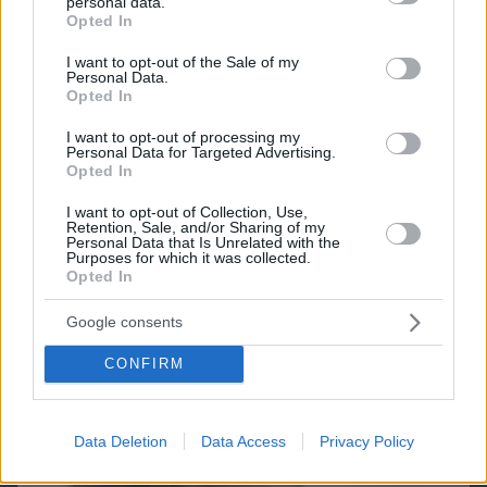
personal data.
grant or deny consent to Google and its third-party tags to
Opted In
use your data for below specified purposes in below Google
consent section.
I want to opt-out of the Sale of my
Personal Data.
Opted In
Northern Heights
Candy Bub
Cut The Rope
I want to opt-out of processing my
Personal Data for Targeted Advertising.
Opted In
ΔΕΙΤΕ ΟΛΑ ΤΑ GAMES
I want to opt-out of Collection, Use,
Retention, Sale, and/or Sharing of my
Personal Data that Is Unrelated with the
Purposes for which it was collected.
Best of Network
Opted In
Google consents
CONFIRM
Data Deletion
Data Access
Privacy Policy