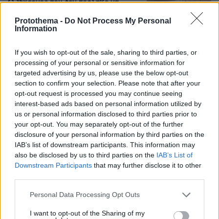
Ο 15χρονος που δεν πρόλαβε να
ξεφύγει από το τσουνάμι μπορεί ν'
αλλάξει τη χρονολογία της μεγάλης
Protothema -
Do Not Process My Personal
Information
έκρηξης
77
08.08.2026, 18:08
If you wish to opt-out of the sale, sharing to third parties, or
processing of your personal or sensitive information for
targeted advertising by us, please use the below opt-out
Χόρχε Μέσι: Ο εργάτης από το
section to confirm your selection. Please note that after your
Ροσάριο που πήρε τον 13χρονο Λιονέλ
opt-out request is processed you may continue seeing
από το χέρι και άλλαξε την ιστορία
interest-based ads based on personal information utilized by
του ποδοσφαίρου με μια υπογραφή
us or personal information disclosed to third parties prior to
σε... χαρτοπετσέτα
your opt-out. You may separately opt-out of the further
34
08.08.2026, 21:43
disclosure of your personal information by third parties on the
IAB’s list of downstream participants. This information may
also be disclosed by us to third parties on the
IAB’s List of
Downstream Participants
that may further disclose it to other
third parties.
Games
Please note that this website/app uses one or more Google
Personal Data Processing Opt Outs
services and may gather and store information including but
not limited to your visit or usage behaviour. You may click to
I want to opt-out of the Sharing of my