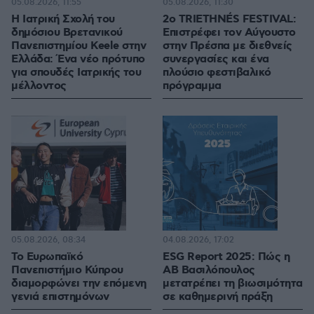
05.08.2026, 11:55
05.08.2026, 11:30
Η Ιατρική Σχολή του
2ο TRIETHNÉS FESTIVAL:
δημόσιου Βρετανικού
Επιστρέφει τον Αύγουστο
Πανεπιστημίου Keele στην
στην Πρέσπα με διεθνείς
Ελλάδα: Ένα νέο πρότυπο
συνεργασίες και ένα
για σπουδές Ιατρικής του
πλούσιο φεστιβαλικό
μέλλοντος
πρόγραμμα
05.08.2026, 08:34
04.08.2026, 17:02
Το Ευρωπαϊκό
ESG Report 2025: Πώς η
Πανεπιστήμιο Κύπρου
ΑΒ Βασιλόπουλος
διαμορφώνει την επόμενη
μετατρέπει τη βιωσιμότητα
γενιά επιστημόνων
σε καθημερινή πράξη