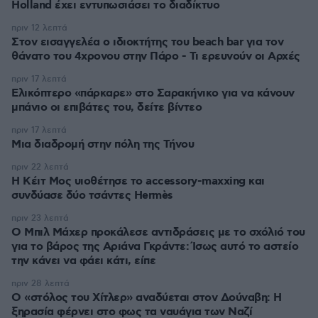
Holland έχει εντυπωσιάσει το διαδίκτυο
πριν 12 λεπτά
Στον εισαγγελέα ο ιδιοκτήτης του beach bar για τον
θάνατο του 4χρονου στην Πάρο - Τι ερευνούν οι Αρχές
πριν 17 λεπτά
Ελικόπτερο «πάρκαρε» στο Σαρακήνικο για να κάνουν
μπάνιο οι επιβάτες του, δείτε βίντεο
πριν 17 λεπτά
Μια διαδρομή στην πόλη της Τήνου
πριν 22 λεπτά
Η Κέιτ Μος υιοθέτησε τo accessory-maxxing και
συνδύασε δύο τσάντες Hermès
πριν 23 λεπτά
Ο Μπιλ Μάχερ προκάλεσε αντιδράσεις με το σχόλιό του
για το βάρος της Αριάνα Γκράντε: Ίσως αυτό το αστείο
την κάνει να φάει κάτι, είπε
πριν 28 λεπτά
Ο «στόλος του Χίτλερ» αναδύεται στον Δούναβη: Η
ξηρασία φέρνει στο φως τα ναυάγια των Ναζί