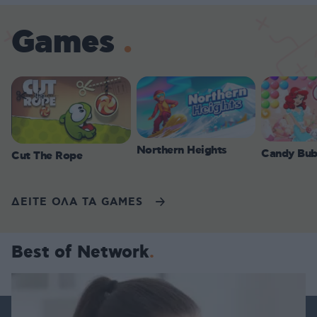
Games
Northern Heights
Candy Bub
Cut The Rope
ΔΕΙΤΕ ΟΛΑ ΤΑ GAMES
Best of Network