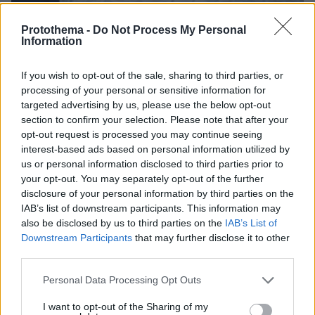
08.08.2026, 21:43
Protothema -
Do Not Process My Personal
Information
Χόρχε Μέσι: Ο εργάτης από το Ροσάριο που πήρε
τον 13χρονο Λιονέλ από το χέρι και άλλαξε την
ιστορία του ποδοσφαίρου με μια υπογραφή σε...
If you wish to opt-out of the sale, sharing to third parties, or
χαρτοπετσέτα
processing of your personal or sensitive information for
targeted advertising by us, please use the below opt-out
section to confirm your selection. Please note that after your
opt-out request is processed you may continue seeing
interest-based ads based on personal information utilized by
us or personal information disclosed to third parties prior to
your opt-out. You may separately opt-out of the further
disclosure of your personal information by third parties on the
IAB’s list of downstream participants. This information may
also be disclosed by us to third parties on the
IAB’s List of
Downstream Participants
that may further disclose it to other
third parties.
Please note that this website/app uses one or more Google
Personal Data Processing Opt Outs
services and may gather and store information including but
not limited to your visit or usage behaviour. You may click to
I want to opt-out of the Sharing of my