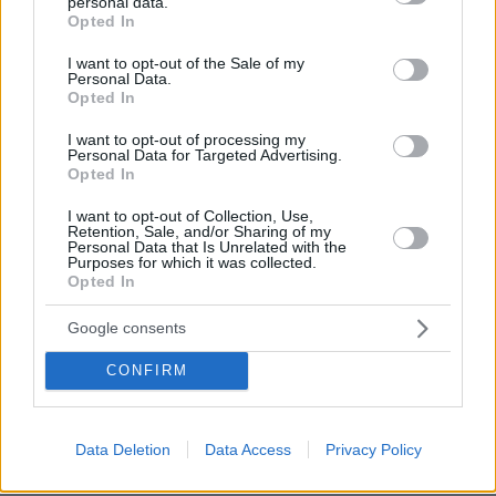
personal data.
grant or deny consent to Google and its third-party tags to
Opted In
use your data for below specified purposes in below Google
consent section.
I want to opt-out of the Sale of my
Personal Data.
Opted In
I want to opt-out of processing my
Personal Data for Targeted Advertising.
Opted In
08.08.2026, 18:48
Εγκαταλείπει το κόμμα Καρυστιανού και ο
I want to opt-out of Collection, Use,
επιχειρηματίας Νίκος Μπρουτζάκης: Καταγγέλλει
Retention, Sale, and/or Sharing of my
Personal Data that Is Unrelated with the
κλειστή κάστα, «λένε προδότες και πληρωμένους
Purposes for which it was collected.
όσους αποχωρούν»
Opted In
Google consents
Βασιλική κηδεία προβλέπεται για τον
πρίγκιπα Άντριου όταν πεθάνει παρά
CONFIRM
την αποκαθήλωσή του, αντιδράσεις
για το «μυστικό σχέδιο»
3
09.08.2026, 08:01
Data Deletion
Data Access
Privacy Policy