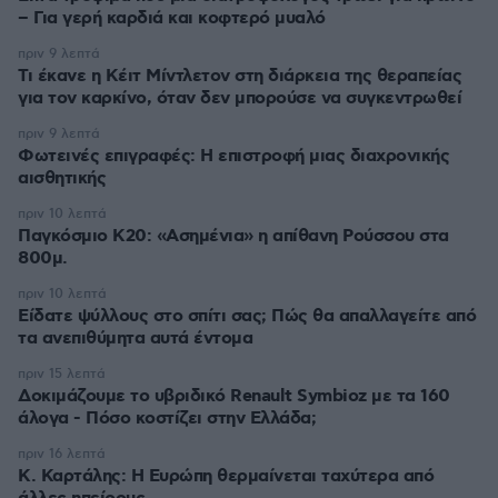
– Για γερή καρδιά και κοφτερό μυαλό
πριν 9 λεπτά
Τι έκανε η Κέιτ Μίντλετον στη διάρκεια της θεραπείας
για τον καρκίνο, όταν δεν μπορούσε να συγκεντρωθεί
πριν 9 λεπτά
Φωτεινές επιγραφές: Η επιστροφή μιας διαχρονικής
αισθητικής
πριν 10 λεπτά
Παγκόσμιο Κ20: «Ασημένια» η απίθανη Ρούσσου στα
800μ.
πριν 10 λεπτά
Είδατε ψύλλους στο σπίτι σας; Πώς θα απαλλαγείτε από
τα ανεπιθύμητα αυτά έντομα
πριν 15 λεπτά
Δοκιμάζουμε το υβριδικό Renault Symbioz με τα 160
άλογα - Πόσο κοστίζει στην Ελλάδα;
πριν 16 λεπτά
Κ. Καρτάλης: Η Ευρώπη θερμαίνεται ταχύτερα από