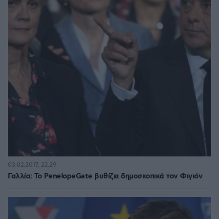
03.02.2017, 22:29
Γαλλία: Το PenelopeGate βυθίζει δημοσκοπικά τον Φιγιόν