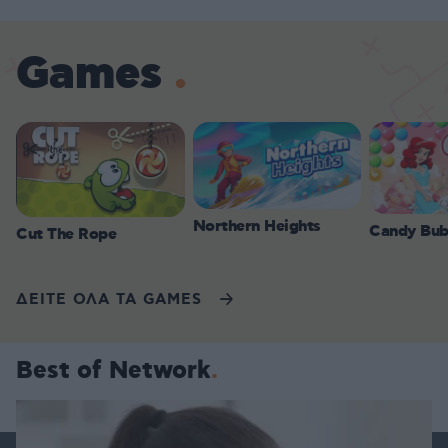
Games
Northern Heights
Candy Bub
Cut The Rope
ΔΕΙΤΕ ΟΛΑ ΤΑ GAMES
Best of Network