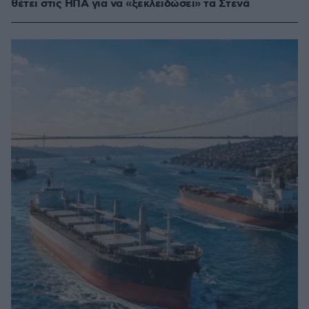
θέτει στις ΗΠΑ για να «ξεκλειδώσει» τα Στενά