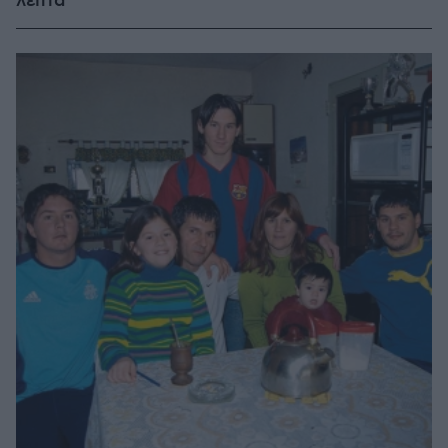
λεπτά