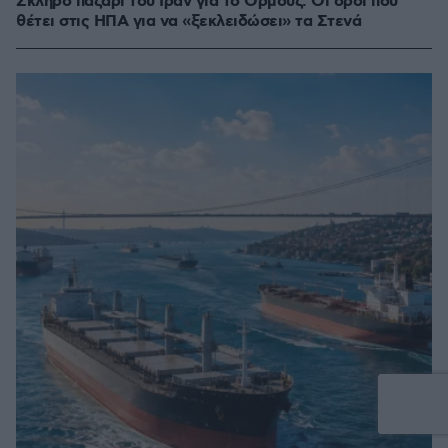
Σκληρό παζάρι του Ιράν για το Ορμούζ: Οι όροι που
θέτει στις ΗΠΑ για να «ξεκλειδώσει» τα Στενά