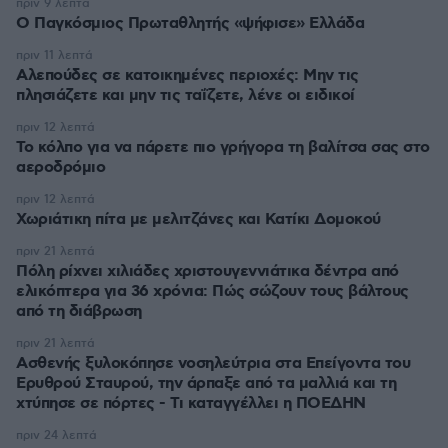
πριν 9 λεπτά
Ο Παγκόσμιος Πρωταθλητής «ψήφισε» Ελλάδα
πριν 11 λεπτά
Αλεπούδες σε κατοικημένες περιοχές: Μην τις
πλησιάζετε και μην τις ταΐζετε, λένε οι ειδικοί
πριν 12 λεπτά
Το κόλπο για να πάρετε πιο γρήγορα τη βαλίτσα σας στο
αεροδρόμιο
πριν 12 λεπτά
Χωριάτικη πίτα με μελιτζάνες και Κατίκι Δομοκού
πριν 21 λεπτά
Πόλη ρίχνει χιλιάδες χριστουγεννιάτικα δέντρα από
ελικόπτερα για 36 χρόνια: Πώς σώζουν τους βάλτους
από τη διάβρωση
πριν 21 λεπτά
Ασθενής ξυλοκόπησε νοσηλεύτρια στα Επείγοντα του
Ερυθρού Σταυρού, την άρπαξε από τα μαλλιά και τη
χτύπησε σε πόρτες - Τι καταγγέλλει η ΠΟΕΔΗΝ
πριν 24 λεπτά