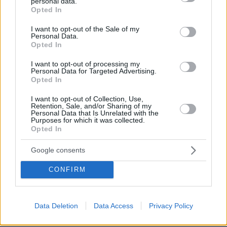
personal data.
grant or deny consent to Google and its third-party tags to
Opted In
use your data for below specified purposes in below Google
consent section.
I want to opt-out of the Sale of my
Personal Data.
Opted In
I want to opt-out of processing my
Personal Data for Targeted Advertising.
Opted In
I want to opt-out of Collection, Use,
Retention, Sale, and/or Sharing of my
Personal Data that Is Unrelated with the
Purposes for which it was collected.
Opted In
Google consents
CONFIRM
09.08.2026, 08:33
Το σπίτι του τρόμου στο Άινταχο: Η νύχτα που
τέσσερις φοιτητές δολοφονήθηκαν μέσα σε λίγα
λεπτά
Data Deletion
Data Access
Privacy Policy