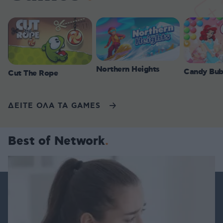
Northern Heights
Candy Bub
Cut The Rope
ΔΕΙΤΕ ΟΛΑ ΤΑ GAMES
Best of Network