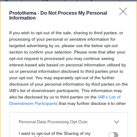
Το φυτό που εισήλθε στην Ισπανία ως διακοσμητικό τη
δεκαετία του '50: Τώρα, «καταβροχθίζει» τους δρόμους
Protothema -
Do Not Process My Personal
της χώρας
Information
πριν 26 λεπτά
Το ελληνικό βιβλίο που προτείνει η Dua Lipa
If you wish to opt-out of the sale, sharing to third parties, or
processing of your personal or sensitive information for
πριν 34 λεπτά
targeted advertising by us, please use the below opt-out
Νεαρός Παλαιστίνιος κλείδωσε ανήλικη στο σπίτι του
στα Χανιά, την έσωσαν οι φωνές της
section to confirm your selection. Please note that after your
opt-out request is processed you may continue seeing
interest-based ads based on personal information utilized by
ΔΕΙΤΕ ΟΛΕΣ ΤΙΣ ΕΙΔΗΣΕΙΣ
us or personal information disclosed to third parties prior to
your opt-out. You may separately opt-out of the further
disclosure of your personal information by third parties on the
IAB’s list of downstream participants. This information may
ΤΑ ΠΙΟ ΔΗΜΟΦΙΛΗ
also be disclosed by us to third parties on the
IAB’s List of
Downstream Participants
that may further disclose it to other
third parties.
Please note that this website/app uses one or more Google
Personal Data Processing Opt Outs
services and may gather and store information including but
not limited to your visit or usage behaviour. You may click to
I want to opt-out of the Sharing of my