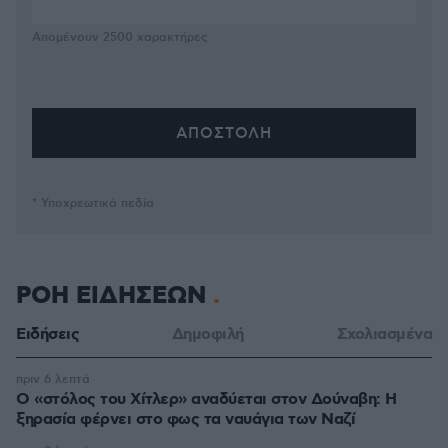
Απομένουν
2500
χαρακτήρες
* Υποχρεωτικά πεδία
ΡΟΗ ΕΙΔΗΣΕΩΝ
Ειδήσεις
Δημοφιλή
Σχολιασμένα
πριν 6 λεπτά
Ο «στόλος του Χίτλερ» αναδύεται στον Δούναβη: Η
ξηρασία φέρνει στο φως τα ναυάγια των Ναζί