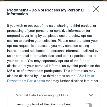
Protothema -
Do Not Process My Personal
Information
If you wish to opt-out of the sale, sharing to third parties, or
processing of your personal or sensitive information for
targeted advertising by us, please use the below opt-out
section to confirm your selection. Please note that after your
opt-out request is processed you may continue seeing
interest-based ads based on personal information utilized by
us or personal information disclosed to third parties prior to
your opt-out. You may separately opt-out of the further
disclosure of your personal information by third parties on the
Loaded
:
100.00%
09.08.2026, 11:17
IAB’s list of downstream participants. This information may
Ελικόπτερο «πάρκαρε» στο Σαρακήνικο για να
also be disclosed by us to third parties on the
IAB’s List of
κάνουν μπάνιο οι επιβάτες του, δείτε βίντεο
Downstream Participants
that may further disclose it to other
third parties.
Please note that this website/app uses one or more Google
Personal Data Processing Opt Outs
services and may gather and store information including but
not limited to your visit or usage behaviour. You may click to
I want to opt-out of the Sharing of my