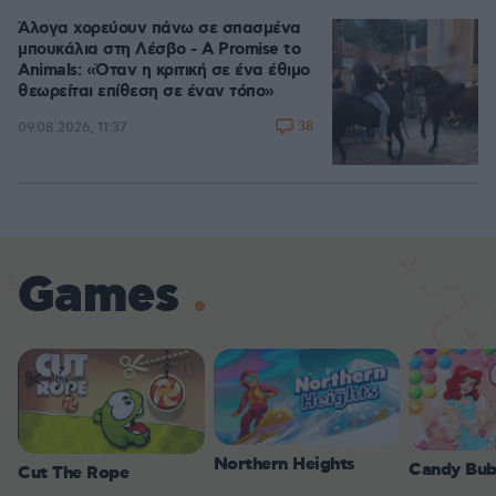
Άλογα χορεύουν πάνω σε σπασμένα
μπουκάλια στη Λέσβο - A Promise to
Animals: «Όταν η κριτική σε ένα έθιμο
θεωρείται επίθεση σε έναν τόπο»
38
09.08.2026, 11:37
Games
Northern Heights
Candy Bub
Cut The Rope