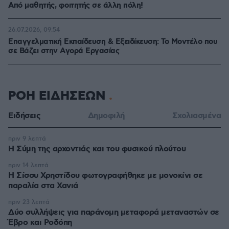
Από μαθητής, φοιτητής σε άλλη πόλη!
26.07.2026, 09:54
Επαγγελματική Εκπαίδευση & Εξειδίκευση: Το Mοντέλο που
σε Bάζει στην Aγορά Eργασίας
ΡΟΗ ΕΙΔΗΣΕΩΝ
Ειδήσεις
Δημοφιλή
Σχολιασμένα
πριν 9 λεπτά
Η Σύμη της αρχοντιάς και του φυσικού πλούτου
πριν 14 λεπτά
Η Σίσσυ Χρηστίδου φωτογραφήθηκε με μονοκίνι σε
παραλία στα Χανιά
πριν 23 λεπτά
Δύο συλλήψεις για παράνομη μεταφορά μεταναστών σε
Έβρο και Ροδόπη