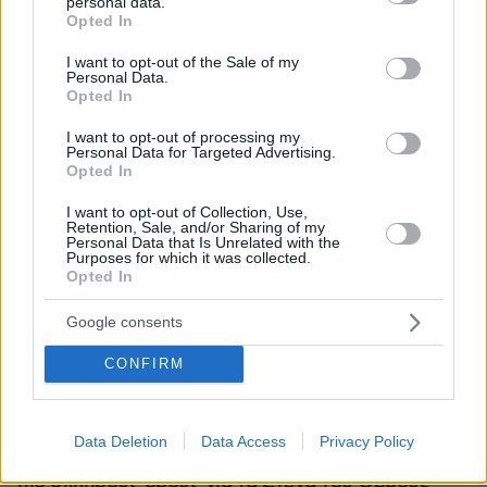
personal data.
grant or deny consent to Google and its third-party tags to
Opted In
use your data for below specified purposes in below Google
consent section.
I want to opt-out of the Sale of my
Personal Data.
Opted In
I want to opt-out of processing my
Personal Data for Targeted Advertising.
Opted In
I want to opt-out of Collection, Use,
Retention, Sale, and/or Sharing of my
Personal Data that Is Unrelated with the
Purposes for which it was collected.
Opted In
Google consents
CONFIRM
Loaded
:
100.00%
09.08.2026, 12:09
Νέα ανάφλεξη στη Μέση Ανατολή: Οι Χούθι
Data Deletion
Data Access
Privacy Policy
χτύπησαν εγκατάσταση της Aramco, το Ιράν βάζει
πιο σκληρούς όρους για τα Στενά του Ορμούζ