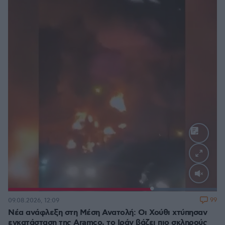
Loaded
:
100.00%
99
09.08.2026, 12:09
Νέα ανάφλεξη στη Μέση Ανατολή: Οι Χούθι χτύπησαν
εγκατάσταση της Aramco, το Ιράν βάζει πιο σκληρούς