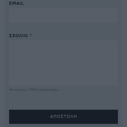
EMAIL
ΣΧΌΛΙΟ *
Απομένουν
2500
χαρακτήρες