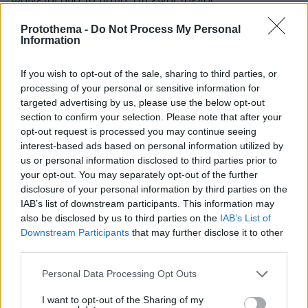
Φαίνεται από τα μάτια, ότι είναι τρελός.
ΑΠΑΝΤΗΣΗ
Protothema -
Do Not Process My Personal
Information
If you wish to opt-out of the sale, sharing to third parties, or
processing of your personal or sensitive information for
κατεχομενα πατησια
targeted advertising by us, please use the below opt-out
20.05.2026, 20:52
section to confirm your selection. Please note that after your
αμερικανοι
opt-out request is processed you may continue seeing
ΑΠΑΝΤΗΣΗ
interest-based ads based on personal information utilized by
us or personal information disclosed to third parties prior to
Ξύπνα καημένε Ρωσολαγνε
your opt-out. You may separately opt-out of the further
20.05.2026, 22:37
disclosure of your personal information by third parties on the
Στην φτωχή και παγωμένη Ρωσία θα την είχε φάει
IAB’s list of downstream participants. This information may
κιόλας. Αφού έχουν απο τα μεγαλύτερα ποσοστά
also be disclosed by us to third parties on the
IAB’s List of
Downstream Participants
that may further disclose it to other
κανιβαλων.
third parties.
ΑΠΑΝΤΗΣΗ
Please note that this website/app uses one or more Google
Personal Data Processing Opt Outs
κατεχομενα πατησια
services and may gather and store information including but
21.05.2026, 13:08
not limited to your visit or usage behaviour. You may click to
I want to opt-out of the Sharing of my