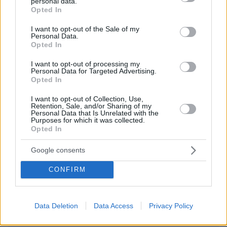
personal data.
ναι βεβαια αφου το λενε τα φιλαρακια σου
grant or deny consent to Google and its third-party tags to
Opted In
στην μοσαντ και την cia ετσι ειναι, οι ρωσοι
use your data for below specified purposes in below Google
ειναι κανιβαλοι και εσυ λοατκι αγραμματο
consent section.
I want to opt-out of the Sale of my
Personal Data.
δυτικι που δεν ξερεις αγγλικα
Opted In
ΑΠΑΝΤΗΣΗ
I want to opt-out of processing my
Personal Data for Targeted Advertising.
Opted In
Μιχαλης
20.05.2026, 21:06
I want to opt-out of Collection, Use,
woke αμερικανοι....
Retention, Sale, and/or Sharing of my
Personal Data that Is Unrelated with the
ΑΠΑΝΤΗΣΗ
Purposes for which it was collected.
Opted In
ΠΡΟΣΘΗΚΗ ΣΧΟΛΙΟΥ
Google consents
CONFIRM
ΌΝΟΜΑ *
Data Deletion
Data Access
Privacy Policy