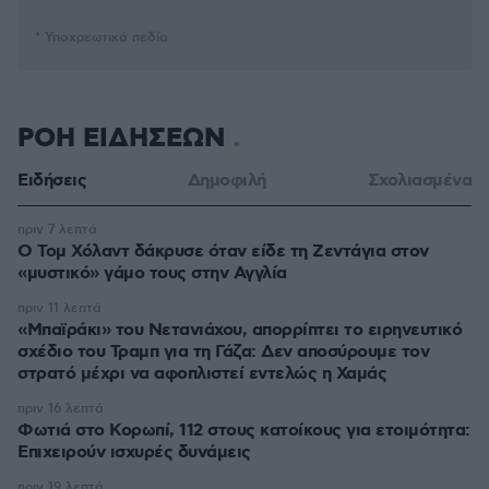
* Υποχρεωτικά πεδία
ΡΟΗ ΕΙΔΗΣΕΩΝ
Ειδήσεις
Δημοφιλή
Σχολιασμένα
πριν 7 λεπτά
Ο Τομ Χόλαντ δάκρυσε όταν είδε τη Ζεντάγια στον
«μυστικό» γάμο τους στην Αγγλία
πριν 11 λεπτά
«Μπαϊράκι» του Νετανιάχου, απορρίπτει το ειρηνευτικό
σχέδιο του Τραμπ για τη Γάζα: Δεν αποσύρουμε τον
στρατό μέχρι να αφοπλιστεί εντελώς η Χαμάς
πριν 16 λεπτά
Φωτιά στο Κορωπί, 112 στους κατοίκους για ετοιμότητα:
Επιχειρούν ισχυρές δυνάμεις
πριν 19 λεπτά