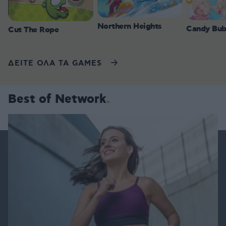
Northern Heights
Candy Bub
Cut The Rope
ΔΕΙΤΕ ΟΛΑ ΤΑ GAMES
Best of Network