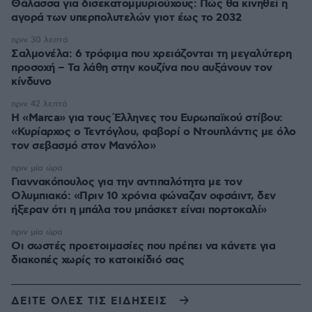
Θάλασσα για δισεκατομμυριούχους: Πώς θα κινηθεί η
αγορά των υπερπολυτελών γιοτ έως το 2032
πριν 30 λεπτά
Σαλμονέλα: 6 τρόφιμα που χρειάζονται τη μεγαλύτερη
προσοχή – Τα λάθη στην κουζίνα που αυξάνουν τον
κίνδυνο
πριν 42 λεπτά
Η «Marca» για τους Έλληνες του Ευρωπαϊκού στίβου:
«Κυρίαρχος ο Τεντόγλου, φαβορί ο Ντουπλάντις με όλο
τον σεβασμό στον Μανόλο»
πριν μία ώρα
Γιαννακόπουλος για την αντιπαλότητα με τον
Ολυμπιακό: «Πριν 10 χρόνια φώναζαν οφσάιντ, δεν
ήξεραν ότι η μπάλα του μπάσκετ είναι πορτοκαλί»
πριν μία ώρα
Οι σωστές προετοιμασίες που πρέπει να κάνετε για
διακοπές χωρίς το κατοικίδιό σας
ΔΕΙΤΕ ΟΛΕΣ ΤΙΣ ΕΙΔΗΣΕΙΣ