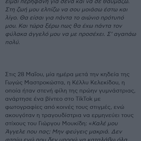
είμαι περήφανη για σένα και να σε θαυμάζω.
Στη ζωή μου ελπίζω να σου μοιάσω έστω και
λίγο. Θα είσαι για πάντα το αιώνιο πρότυπό
μου. Και τώρα ξέρω πως θα έχω πάντα τον
φύλακα άγγελό μου να με προσέχει. Σ’ αγαπάω
πολύ
.
Στις 28 Μαΐου, μία ημέρα μετά την κηδεία της
Γωγώς Μαστροκώστα, η Κέλλυ Κελεκίδου, η
οποία ήταν στενή φίλη της πρώην γυμνάστριας,
ανάρτησε ένα βίντεο στο TikTok με
φωτογραφίες από κοινές τους στιγμές, ενώ
ακουγόταν η τραγουδίστρια να ερμηνεύει τους
στίχους του Γιώργου Μουκίδη: «
Καλέ μου
Άγγελε που πας; Μην φεύγεις μακριά. Δεν
φταίω εγώ που δεν μπορώ να καταλάβω όλα