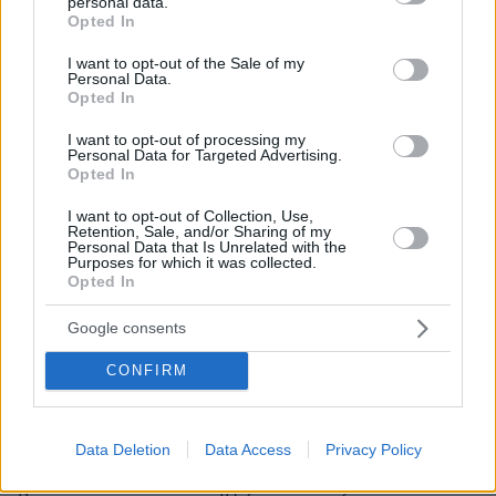
personal data.
grant or deny consent to Google and its third-party tags to
Επαγγελματική Εκπαίδευση & Εξειδίκευση: Το Mοντέλο που
Opted In
use your data for below specified purposes in below Google
σε Bάζει στην Aγορά Eργασίας
consent section.
I want to opt-out of the Sale of my
Personal Data.
ΣΧΟΛΙΑ
(13)
Opted In
ΠΡΟΣΘΗΚΗ ΣΧΟΛΙΟΥ
I want to opt-out of processing my
Personal Data for Targeted Advertising.
Opted In
I want to opt-out of Collection, Use,
Ντινα
Retention, Sale, and/or Sharing of my
Personal Data that Is Unrelated with the
17.06.2026, 18:04
Purposes for which it was collected.
Και η Βικτωρια και ο Τραιανος Δελλας αργοτερα θα
Opted In
προσπαθησουν να επιστρεψουν στη ζωη...Αυτο ειναι
Google consents
το υγιες..Ας μην κανουμε σαν χωριατισσες
κουτσομπολες...Το υγιες ειναι οι ανθρωποι και
CONFIRM
μαλιστα οι νεοι να επιστρεφουν στη ζωη...Η
καταθλιψη δε φερνει πισω τον πεθαμενο.Στελνει το
ζωντανο στην αγκαλια του ψυχιατρου και αυτο
Data Deletion
Data Access
Privacy Policy
κανενας πεθαμενος δεν θα το ηθελε για τον
ανθρωπο του.Θερμα συλλυπητηρια Τραιανε και