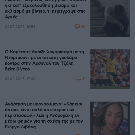
Σκιάθος: 15χρονος κατήγγειλε 17χρονο
για κατ' εξακολούθηση βιασμό και
εκβιασμό με βίντεο, τι περιέγραψε στις
Αρχές
38
09.08.2026, 16:54
Ο Καρέτσας άνοιξε λογαριασμό με τη
Ντόρτμουντ με απίστευτη γκολάρα
κόντρα στην Άρσεναλ του Τζόλη,
δείτε βίντεο
11
09.08.2026, 17:09
Ανάρτηση με υπονοούμενα: «Κάποιοι
άντρες είναι απλά κατώτεροι των
περιστάσεων» λέει η Ανδρομάχη εν
μέσω φημών για τη σχέση της με τον
Γιώργο Λιβάνη