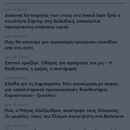
πριν 14 λεπτά
Διακοπή λειτουργίας των ντους στα beach bars ζητά η
κοινότητα Σάρτης στη Χαλκιδική, επικαλείται
περιορισμένη επάρκεια νερού
πριν 20 λεπτά
Πώς θα κάνουμε μια περιποίηση προσώπου επιπέδου
σπα στο σπίτι
πριν 20 λεπτά
Σπιτικό προζύμι: Οδηγός για αρχάριους και μη – Η
διαδικασία, η χρήση, η συντήρηση
πριν 23 λεπτά
Ελπίδα για τη Δημοκρατία: Νέα αποχώρηση με αιχμές
για «απολυταρχικά προσωποπαγές διευθυντήριο
Καρυστιανού - Γρατσία»
πριν 26 λεπτά
Πώς ο Μέγας Αλέξανδρος συνέτριψε τους Ιλλυριούς:
Οι μεγάλες νίκες του Έλληνα στρατηλάτη στα Βαλκάνια
πριν 30 λεπτά