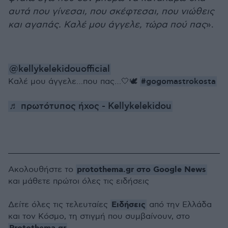
αυτά που γίνεσαι, που σκέφτεσαι, που νιώθεις
και αγαπάς. Καλέ μου άγγελε, τώρα πού πας
».
@kellykelekidouofficial
#gogomastrokosta
Καλέ μου άγγελε…που πας…🤍🕊️
♬ πρωτότυπος ήχος - Kellykelekidou
protothema.gr στο Google News
Ακολουθήστε το
και μάθετε πρώτοι όλες τις ειδήσεις
Ειδήσεις
Δείτε όλες τις τελευταίες
από την Ελλάδα
και τον Κόσμο, τη στιγμή που συμβαίνουν, στο