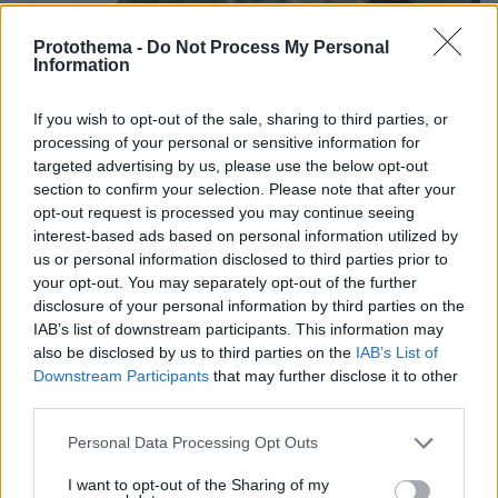
Protothema -
Do Not Process My Personal
Information
If you wish to opt-out of the sale, sharing to third parties, or
processing of your personal or sensitive information for
targeted advertising by us, please use the below opt-out
section to confirm your selection. Please note that after your
opt-out request is processed you may continue seeing
interest-based ads based on personal information utilized by
us or personal information disclosed to third parties prior to
your opt-out. You may separately opt-out of the further
disclosure of your personal information by third parties on the
04.08.2026, 11:20
IAB’s list of downstream participants. This information may
Πώς μια απλή ιδέα εξελίχθηκε σε κορυφαίο θεσμό
also be disclosed by us to third parties on the
IAB’s List of
ρομποτικής στην Ελλάδα
Downstream Participants
that may further disclose it to other
third parties.
06.08.2026, 10:52
Από μαθητής, φοιτητής σε άλλη πόλη!
Please note that this website/app uses one or more Google
Personal Data Processing Opt Outs
services and may gather and store information including but
not limited to your visit or usage behaviour. You may click to
I want to opt-out of the Sharing of my
26.07.2026, 09:54