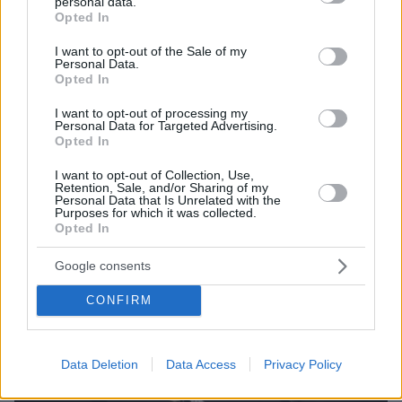
personal data.
grant or deny consent to Google and its third-party tags to
«Τρέχει» το Κατάρ μετά το άνοιγμα των Στενών του
Opted In
use your data for below specified purposes in below Google
Ορμούζ: Στόχος η επαναφορά του 80% της παραγωγής
consent section.
LNG μέσα σε δύο μήνες
I want to opt-out of the Sale of my
Personal Data.
Opted In
Thema Insights
I want to opt-out of processing my
Personal Data for Targeted Advertising.
Opted In
I want to opt-out of Collection, Use,
Retention, Sale, and/or Sharing of my
Personal Data that Is Unrelated with the
Purposes for which it was collected.
Opted In
Google consents
CONFIRM
Data Deletion
Data Access
Privacy Policy