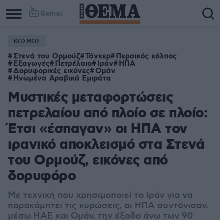
Games
ΚΟΣΜΟΣ
Στενά του Ορμούζ
Τάνκερ
Περσικός κόλπος
Εξαγωγές
Πετρέλαιο
Ιράν
ΗΠΑ
Δορυφορικές εικόνες
Ομάν
Ηνωμένα Αραβικά Εμιράτα
Μυστικές μεταφορτώσεις
πετρελαίου από πλοίο σε πλοίο:
Έτσι «έσπαγαν» οι ΗΠΑ τον
ιρανικό αποκλεισμό στα Στενά
του Ορμούζ, εικόνες από
δορυφόρο
Με τεχνική που χρησιμοποιεί το Ιράν για να
παρακάμπτει τις κυρώσεις, οι ΗΠΑ συντόνισαν,
μέσω ΗΑΕ και Ομάν, την έξοδο άνω των 90