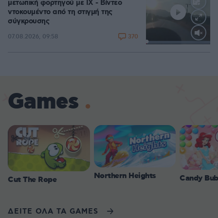
μετωπική φορτηγού με ΙΧ - Βίντεο
ντοκουμέντο από τη στιγμή της
σύγκρουσης
370
07.08.2026, 09:58
Loaded
:
100.00%
Games
Northern Heights
Candy Bub
Cut The Rope
ΔΕΙΤΕ ΟΛΑ ΤΑ GAMES