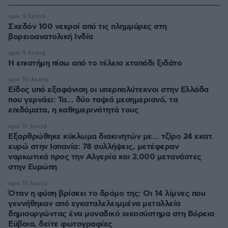
πριν 9 λεπτά
Σχεδόν 100 νεκροί από τις πλημμύρες στη
βορειοανατολική Ινδία
πριν 9 λεπτά
Η επιστήμη πίσω από το τέλειο χταπόδι ξιδάτο
πριν 10 λεπτά
Είδος υπό εξαφάνιση οι υπερπολύτεκνοι στην Ελλάδα
που γερνάει: Τα... δύο ταψιά μεσημεριανό, τα
επιδόματα, η καθημερινότητά τους
πριν 11 λεπτά
Εξαρθρώθηκε κύκλωμα διακινητών με... τζίρο 24 εκατ.
ευρώ στην Ισπανία: 78 συλλήψεις, μετέφεραν
ναρκωτικά προς την Αλγερία και 2.000 μετανάστες
στην Ευρώπη
πριν 11 λεπτά
Όταν η φύση βρίσκει το δρόμο της: Οι 14 λίμνες που
γεννήθηκαν από εγκαταλελειμμένα μεταλλεία
δημιουργώντας ένα μοναδικό οικοσύστημα στη Βόρεια
Εύβοια, δείτε φωτογραφίες