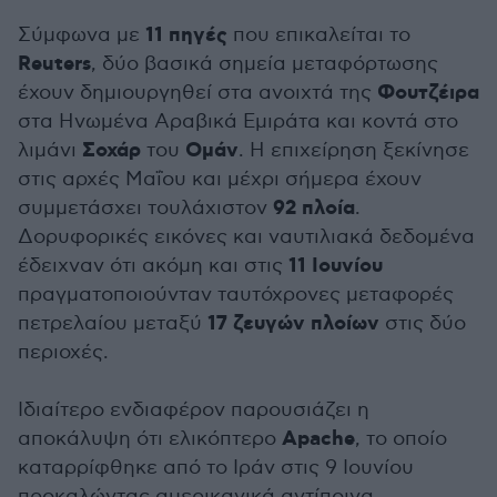
11 πηγές
Σύμφωνα με
που επικαλείται το
Reuters
, δύο βασικά σημεία μεταφόρτωσης
Φουτζέιρα
έχουν δημιουργηθεί στα ανοιχτά της
στα Ηνωμένα Αραβικά Εμιράτα και κοντά στο
Σοχάρ
Ομάν
λιμάνι
του
. Η επιχείρηση ξεκίνησε
στις αρχές Μαΐου και μέχρι σήμερα έχουν
92 πλοία
συμμετάσχει τουλάχιστον
.
Δορυφορικές εικόνες και ναυτιλιακά δεδομένα
11 Ιουνίου
έδειχναν ότι ακόμη και στις
πραγματοποιούνταν ταυτόχρονες μεταφορές
17 ζευγών πλοίων
πετρελαίου μεταξύ
στις δύο
περιοχές.
Ιδιαίτερο ενδιαφέρον παρουσιάζει η
Apache
αποκάλυψη ότι ελικόπτερο
, το οποίο
καταρρίφθηκε από το Ιράν στις 9 Ιουνίου
προκαλώντας αμερικανικά αντίποινα,