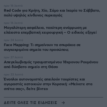
πριν 16 λεπτά
Red Code για Κρήτη, Χίο, Σάμο και Ικαρία το Σάββατο,
πολύ υψηλός κίνδυνος πυρκαγιάς
πριν 16 λεπτά
Μεγαλύτερη ασφάλεια, ταχύτερη ανάρρωση με
ελάχιστα επεμβατική χειρουργική – Ο ειδικός εξηγεί
πριν 24 λεπτά
Face Mapping: Τι σημαίνουν τα σπυράκια σε
συγκεκριμένα σημεία του προσώπου;
πριν 27 λεπτά
Απεγκλωβισμός τραυματισμένου 18χρονου Ρουμάνου
από δύσβατο σημείο στη Θάσο
πριν 33 λεπτά
Ένοπλοι αυτονομιστές απειλούν τουρίστες και
αγοραστές κατοικιών στην Κορσική: «Μείνετε στα
σπίτια σας», δείτε βίντεο
ΔΕΙΤΕ ΟΛΕΣ ΤΙΣ ΕΙΔΗΣΕΙΣ