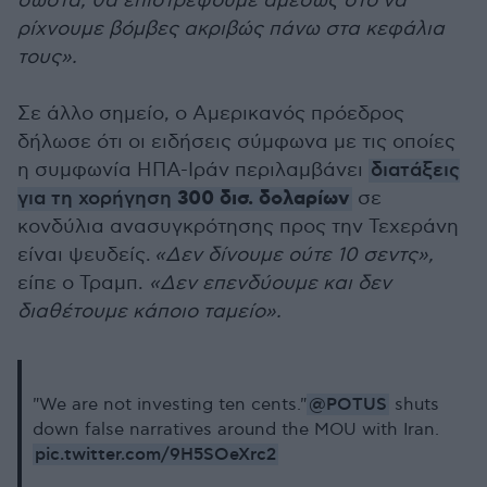
σωστά, θα επιστρέψουμε αμέσως στο να
ρίχνουμε βόμβες ακριβώς πάνω στα κεφάλια
τους».
Σε άλλο σημείο, ο Αμερικανός πρόεδρος
δήλωσε ότι οι ειδήσεις σύμφωνα με τις οποίες
η συμφωνία ΗΠΑ-Ιράν περιλαμβάνει
διατάξεις
300 δισ. δολαρίων
για τη χορήγηση
σε
κονδύλια ανασυγκρότησης προς την Τεχεράνη
είναι ψευδείς.
«Δεν δίνουμε ούτε 10 σεντς»,
είπε ο Τραμπ.
«Δεν επενδύουμε και δεν
διαθέτουμε κάποιο ταμείο».
@POTUS
"We are not investing ten cents."
shuts
down false narratives around the MOU with Iran.
pic.twitter.com/9H5SOeXrc2