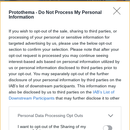
Protothema -
Do Not Process My Personal
Information
If you wish to opt-out of the sale, sharing to third parties, or
processing of your personal or sensitive information for
targeted advertising by us, please use the below opt-out
section to confirm your selection. Please note that after your
opt-out request is processed you may continue seeing
interest-based ads based on personal information utilized by
us or personal information disclosed to third parties prior to
your opt-out. You may separately opt-out of the further
disclosure of your personal information by third parties on the
IAB’s list of downstream participants. This information may
also be disclosed by us to third parties on the
IAB’s List of
16.06.2026, 14:57
Downstream Participants
that may further disclose it to other
Στο στόχαστρο Τραμπ οι «αποστάτες» της συμφωνίας με
third parties.
Ιράν: Σε δύσκολη θέση οι Χέγκσεθ, Ράτκλιφ, λένε στο
Ισραήλ
Please note that this website/app uses one or more Google
Personal Data Processing Opt Outs
services and may gather and store information including but
not limited to your visit or usage behaviour. You may click to
I want to opt-out of the Sharing of my