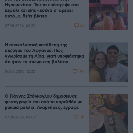
Ηγουμενίτσα: Του τα επέστρεψε στο
κεφάλι και είπε «εσένα σ' αρέσει
αυτό...», δείτε βίντεο
65
07.08.2026, 06:39
Η αποκαλυπτική κατάθεση της
συζύγου του Αφγανού: Πώς
γνωρίσαμε τη Λίσα, γιατί υποψιάστηκα
ότι ήταν το πτώμα στη βαλίτσα
312
06.08.2026, 12:32
Ο Γιάννης Στάνκογλου δημοσίευσε
φωτογραφία του από το παρελθόν με
μακριά μαλλιά: Αναμνήσεις, έγραψε
10
07.08.2026, 09:09