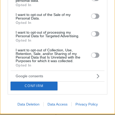
personal data.
grant or deny consent to Google and its third-party tags to
Opted In
use your data for below specified purposes in below Google
consent section.
I want to opt-out of the Sale of my
Personal Data.
Opted In
I want to opt-out of processing my
Personal Data for Targeted Advertising.
Opted In
I want to opt-out of Collection, Use,
Retention, Sale, and/or Sharing of my
Personal Data that Is Unrelated with the
Purposes for which it was collected.
Opted In
Google consents
CONFIRM
Data Deletion
Data Access
Privacy Policy
16.06.2026, 13:04
Τραμπ: Περνάμε στην επόμενη φάση των