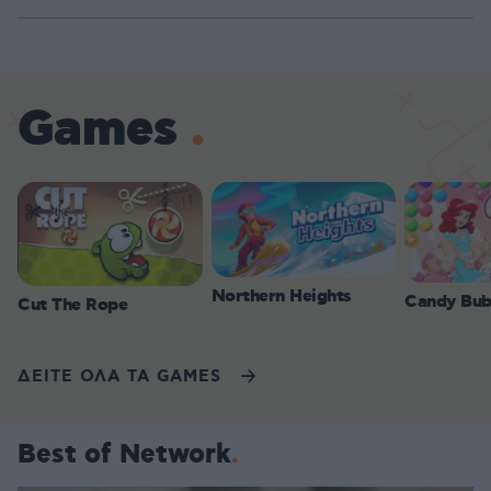
Games
Northern Heights
Candy Bub
Cut The Rope
ΔΕΙΤΕ ΟΛΑ ΤΑ GAMES
Best of Network