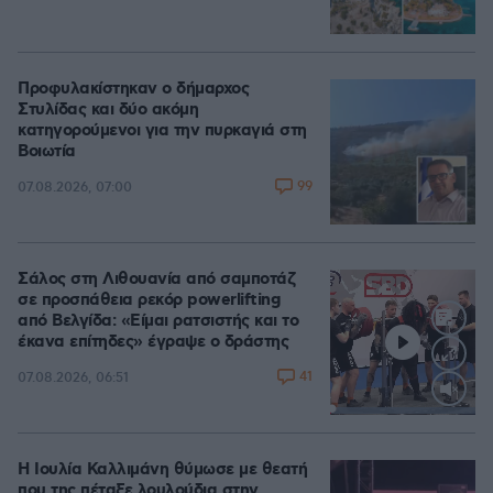
Προφυλακίστηκαν ο δήμαρχος
Στυλίδας και δύο ακόμη
κατηγορούμενοι για την πυρκαγιά στη
Βοιωτία
99
07.08.2026, 07:00
Σάλος στη Λιθουανία από σαμποτάζ
σε προσπάθεια ρεκόρ powerlifting
από Βελγίδα: «Είμαι ρατσιστής και το
έκανα επίτηδες» έγραψε ο δράστης
41
07.08.2026, 06:51
Loaded
:
100.00%
Η Ιουλία Καλλιμάνη θύμωσε με θεατή
που της πέταξε λουλούδια στην