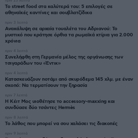
πριν 23 λεπτά
Το street food στα καλύτερά του: 5 επιλογές σε
αθηναϊκές καντίνες και σουβλατζίδικα
πριν 3 λεπτά
Ανακάλυψη σε αρχαία τουαλέτα του Αδριανού: Το
μυστικό που κράτησε όρθια τα ρωμαϊκά κτίρια για 2.000
χρόνια
πριν 4 λεπτά
Συνελήφθη στη Γερμανία μέλος της οργάνωσης των
τσιγαράδων του «Έντικ»
πριν 4 λεπτά
Κατασκευάζουν ποτάμι από σκυρόδεμα 145 χλμ. με έναν
σκοπό: Να τερματίσουν την ξηρασία
πριν 7 λεπτά
Η Κέιτ Μος υιοθέτησε τo accessory-maxxing και
συνδύασε δύο τσάντες Hermès
πριν 8 λεπτά
Το λάθος που μπορεί να σου χαλάσει τις διακοπές
πριν 9 λεπτά