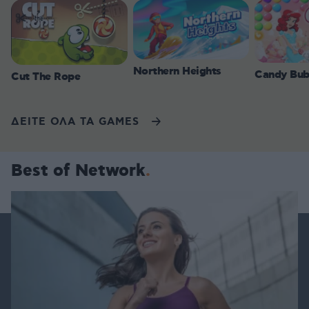
Northern Heights
Candy Bub
Cut The Rope
ΔΕΙΤΕ ΟΛΑ ΤΑ GAMES
Best of Network