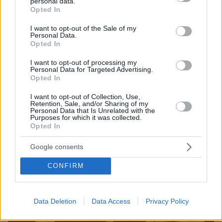
personal data.
protothema.gr στο Google News
grant or deny consent to Google and its third-party tags to
Ακολουθήστε το
Opted In
use your data for below specified purposes in below Google
και μάθετε πρώτοι όλες τις ειδήσεις
consent section.
I want to opt-out of the Sale of my
Personal Data.
Ειδήσεις
Δείτε όλες τις τελευταίες
από την Ελλάδα
Opted In
και τον Κόσμο, τη στιγμή που συμβαίνουν, στο
Protothema.gr
I want to opt-out of processing my
Personal Data for Targeted Advertising.
Opted In
Σχετικά Άρθρα
I want to opt-out of Collection, Use,
Retention, Sale, and/or Sharing of my
Personal Data that Is Unrelated with the
Purposes for which it was collected.
Opted In
Google consents
CONFIRM
Data Deletion
Data Access
Privacy Policy