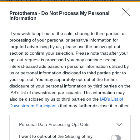
Protothema -
Do Not Process My Personal
Αφετέρου, η συνάντηση καθιστά το επόμενο
Information
δωδεκάμηνο κρίσιμο για την πορεία των
σχέσεων μεταξύ Άγκυρας και Οικουμενικού
If you wish to opt-out of the sale, sharing to third parties, or
Πατριαρχείου, ζήτημα που αποτελεί και το
processing of your personal or sensitive information for
targeted advertising by us, please use the below opt-out
βασικό διακύβευμα. Σημειώνεται, τέλος, ότι η
section to confirm your selection. Please note that after your
επαφή Βαρθολομαίου–Ερντογάν
opt-out request is processed you may continue seeing
πραγματοποιείται σε μια περίοδο κατά την
interest-based ads based on personal information utilized by
οποία η Άγκυρα επιχειρεί να ενισχύσει το
us or personal information disclosed to third parties prior to
your opt-out. You may separately opt-out of the further
διεθνές της προφίλ, ενώ παράλληλα επιδιώκει
disclosure of your personal information by third parties on the
τη διατήρηση θετικού κλίματος στις σχέσεις
IAB’s list of downstream participants. This information may
της με τη Δύση. Έτσι, η συζήτηση για τη Χάλκη
also be disclosed by us to third parties on the
IAB’s List of
και τα ζητήματα του Πατριαρχείου αποκτά
Downstream Participants
that may further disclose it to other
third parties.
ευρύτερη διπλωματική σημασία και δεν
περιορίζεται μόνο στο εκκλησιαστικό πεδίο.
Please note that this website/app uses one or more Google
Personal Data Processing Opt Outs
services and may gather and store information including but
not limited to your visit or usage behaviour. You may click to
I want to opt-out of the Sharing of my