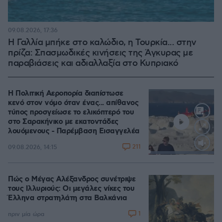
09.08.2026, 17:36
Η Γαλλία μπήκε στο καλώδιο, η Τουρκία... στην
πρίζα: Σπασμωδικές κινήσεις της Άγκυρας με
παραβιάσεις και αδιαλλαξία στο Κυπριακό
Η Πολιτική Αεροπορία διαπίστωσε
κενό στον νόμο όταν ένας... απίθανος
τύπος προσγείωσε το ελικόπτερό του
στο Σαρακήνικο με εκατοντάδες
λουόμενους - Παρέμβαση Εισαγγελέα
211
09.08.2026, 14:15
Loaded
:
100.00%
Πώς ο Μέγας Αλέξανδρος συνέτριψε
τους Ιλλυριούς: Οι μεγάλες νίκες του
Έλληνα στρατηλάτη στα Βαλκάνια
1
πριν μία ώρα