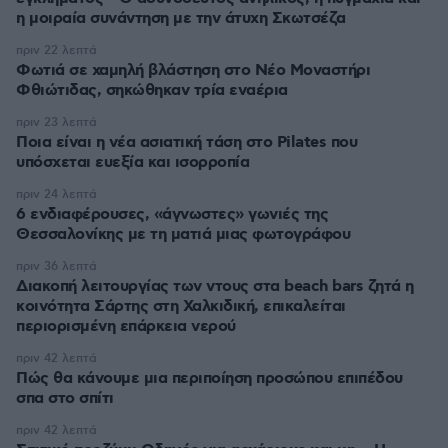
η μοιραία συνάντηση με την άτυχη Σκωτσέζα
πριν 22 λεπτά
Φωτιά σε χαμηλή βλάστηση στο Νέο Μοναστήρι
Φθιώτιδας, σηκώθηκαν τρία εναέρια
πριν 23 λεπτά
Ποια είναι η νέα ασιατική τάση στο Pilates που
υπόσχεται ευεξία και ισορροπία
πριν 24 λεπτά
6 ενδιαφέρουσες, «άγνωστες» γωνιές της
Θεσσαλονίκης με τη ματιά μιας φωτογράφου
πριν 36 λεπτά
Διακοπή λειτουργίας των ντους στα beach bars ζητά η
κοινότητα Σάρτης στη Χαλκιδική, επικαλείται
περιορισμένη επάρκεια νερού
πριν 42 λεπτά
Πώς θα κάνουμε μια περιποίηση προσώπου επιπέδου
σπα στο σπίτι
πριν 42 λεπτά