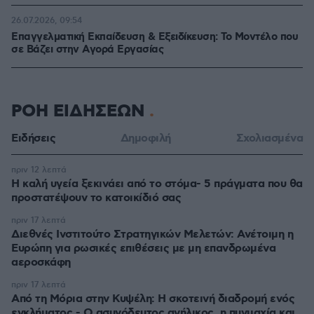
26.07.2026, 09:54
Επαγγελματική Εκπαίδευση & Εξειδίκευση: Το Mοντέλο που
σε Bάζει στην Aγορά Eργασίας
ΡΟΗ ΕΙΔΗΣΕΩΝ
Ειδήσεις
Δημοφιλή
Σχολιασμένα
πριν 12 λεπτά
Η καλή υγεία ξεκινάει από το στόμα- 5 πράγματα που θα
προστατέψουν το κατοικίδιό σας
πριν 17 λεπτά
Διεθνές Ινστιτούτο Στρατηγικών Μελετών: Ανέτοιμη η
Ευρώπη για ρωσικές επιθέσεις με μη επανδρωμένα
αεροσκάφη
πριν 17 λεπτά
Από τη Μόρια στην Κυψέλη: Η σκοτεινή διαδρομή ενός
εγκλήματος - Ο ασυνόδευτος ανήλικος, η πυγμαχία και