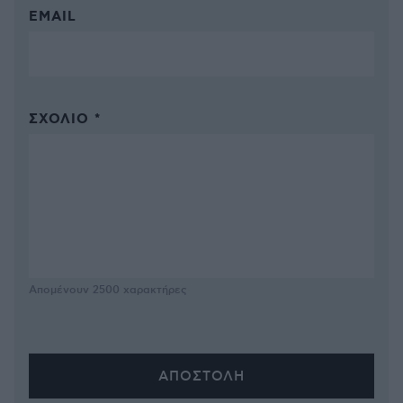
EMAIL
ΣΧΌΛΙΟ *
Απομένουν
2500
χαρακτήρες