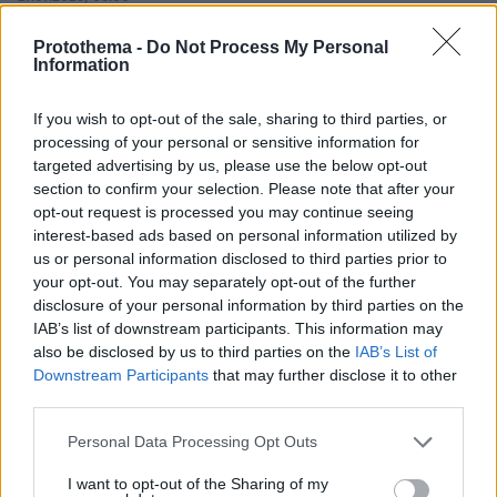
Το μέλλον της τεχνολογίας
Protothema -
Do Not Process My Personal
Information
03.08.2026, 10:56
Η Smart φοιτητική κατοικία στην καρδιά της Αθήνας
If you wish to opt-out of the sale, sharing to third parties, or
processing of your personal or sensitive information for
26.07.2026, 09:54
targeted advertising by us, please use the below opt-out
Επαγγελματική Εκπαίδευση & Εξειδίκευση: Το Mοντέλο που
section to confirm your selection. Please note that after your
σε Bάζει στην Aγορά Eργασίας
opt-out request is processed you may continue seeing
interest-based ads based on personal information utilized by
ΣΧΟΛΙΑ
(5)
us or personal information disclosed to third parties prior to
your opt-out. You may separately opt-out of the further
ΠΡΟΣΘΗΚΗ ΣΧΟΛΙΟΥ
disclosure of your personal information by third parties on the
IAB’s list of downstream participants. This information may
also be disclosed by us to third parties on the
IAB’s List of
Downstream Participants
that may further disclose it to other
Αυτή στενές σχέσεις με Επσταιν, ο γιος της σήριαλ
third parties.
βιαστής..
Please note that this website/app uses one or more Google
17.06.2026, 15:11
Personal Data Processing Opt Outs
services and may gather and store information including but
Όπως λένε και στο χωριό μου, Ψώνισε από σβέρκο ο
not limited to your visit or usage behaviour. You may click to
I want to opt-out of the Sharing of my
διάδοχος του Νορβηγικού βασιλειου! Μετα τους