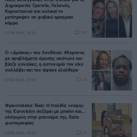
Νέες καταγγελίες στην Ελπίδα για τη
Δημοκρατία: Γρατσία, Γαλανός,
Καρυστιανού και αυλικοί το
μετέτρεψαν σε φοβικό αρχηγικό
κόμμα
100
07.08.2026, 19:33
Ο «Δράκος» του Λονδίνου: 40χρονος
με προβλήματα όρασης σκότωνε και
βίαζε γυναίκες, η αστυνομία τον είχε
συλλάβει και τον άφησε ελεύθερο
34
07.08.2026, 22:54
Φραντσέσκα Τόκα: Η Ιταλίδα «νύφη»
της Eurovision ποζάρει με μπικίνι και...
ολόγυμνη στην μπανιέρα της, δείτε
φωτογραφίες
36
07.08.2026, 20:57