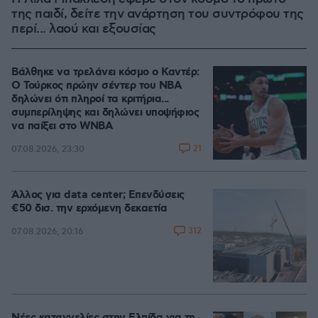
της παιδί, δείτε την ανάρτηση του συντρόφου της
περί... λαού και εξουσίας
Βάλθηκε να τρελάνει κόσμο ο Καντέρ:
Ο Τούρκος πρώην σέντερ του NBA
δηλώνει ότι πληροί τα κριτήρια...
συμπερίληψης και δηλώνει υποψήφιος
να παίξει στο WNBA
21
07.08.2026, 23:30
Άλλος για data center; Επενδύσεις
€50 δισ. την ερχόμενη δεκαετία
312
07.08.2026, 20:16