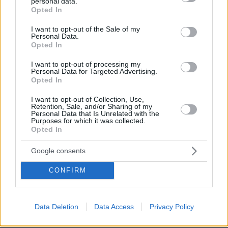
personal data.
grant or deny consent to Google and its third-party tags to
φταίει ο Πουτιν😂😂😂😂
Opted In
use your data for below specified purposes in below Google
ΑΠΑΝΤΗΣΗ
consent section.
I want to opt-out of the Sale of my
Personal Data.
Opted In
Δεν μας νοιαζει
I want to opt-out of processing my
17.06.2026, 14:57
Personal Data for Targeted Advertising.
Αν εκανε οτι εκανε με τα πνευμονια της ,αυτη και ο
Opted In
γιος της ειναι καλα φιντανια. Πριγκιπισσα χαχαχαχα .
I want to opt-out of Collection, Use,
ΑΠΑΝΤΗΣΗ
Retention, Sale, and/or Sharing of my
Personal Data that Is Unrelated with the
Purposes for which it was collected.
Opted In
εντελώς ψεμα
17.06.2026, 13:03
Google consents
η κυρια ηταν στα μισά εμαιλ του επστειν με
λεπτομέριες σοκαριστικές , ωραιο το παραμύθι
CONFIRM
ΑΠΑΝΤΗΣΗ
Data Deletion
Data Access
Privacy Policy
Ας είμαστε ακριβείς στις διατυπώσεις μας,γιατι είναι
λεπτό το θέμα!