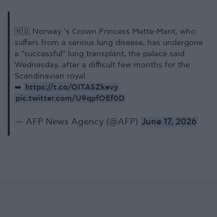
🇳🇴 Norway 's Crown Princess Mette-Marit, who
suffers from a serious lung disease, has undergone
a "successful" lung transplant, the palace said
Wednesday, after a difficult few months for the
Scandinavian royal.
https://t.co/OITASZkevy
➡️
pic.twitter.com/U9qpfOEf0D
— AFP News Agency (@AFP)
June 17, 2026