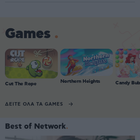
Games
Northern Heights
Candy Bub
Cut The Rope
ΔΕΙΤΕ ΟΛΑ ΤΑ GAMES
Best of Network