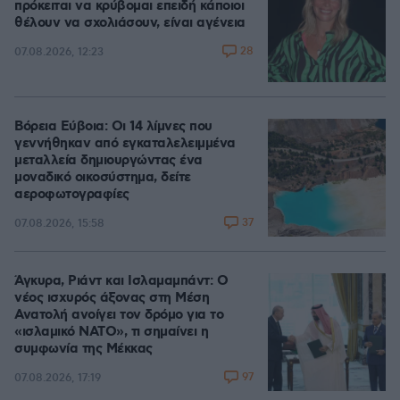
πρόκειται να κρύβομαι επειδή κάποιοι
θέλουν να σχολιάσουν, είναι αγένεια
28
07.08.2026, 12:23
Βόρεια Εύβοια: Οι 14 λίμνες που
γεννήθηκαν από εγκαταλελειμμένα
μεταλλεία δημιουργώντας ένα
μοναδικό οικοσύστημα, δείτε
αεροφωτογραφίες
37
07.08.2026, 15:58
Άγκυρα, Ριάντ και Ισλαμαμπάντ: Ο
νέος ισχυρός άξονας στη Μέση
Ανατολή ανοίγει τον δρόμο για το
«ισλαμικό ΝΑΤΟ», τι σημαίνει η
συμφωνία της Μέκκας
97
07.08.2026, 17:19