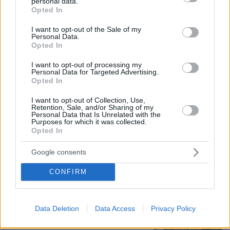
personal data.
grant or deny consent to Google and its third-party tags to
Opted In
use your data for below specified purposes in below Google
consent section.
I want to opt-out of the Sale of my
Personal Data.
Opted In
I want to opt-out of processing my
Personal Data for Targeted Advertising.
Opted In
I want to opt-out of Collection, Use,
Loaded
:
Retention, Sale, and/or Sharing of my
100.00%
07.08.2026, 18:54
Personal Data that Is Unrelated with the
Purposes for which it was collected.
«Κάτι απέσπασε την προσοχή του οδηγού»:
Opted In
Πραγματογνώμονας επιχειρεί να ρίξει φως στα
αίτια του δυστυχήματος στις Σέρρες
Google consents
CONFIRM
«Τα έχω χάσει όλα»: Συντετριμμένος ο
πατέρας και σύζυγος των θυμάτων
στο τροχαίο στις Σέρρες
Data Deletion
Data Access
Privacy Policy
128
07.08.2026, 14:57