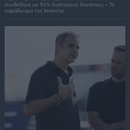
συνδέθηκε με 50% λιγότερους θανάτους – Το
παράδειγμα της Ισπανίας