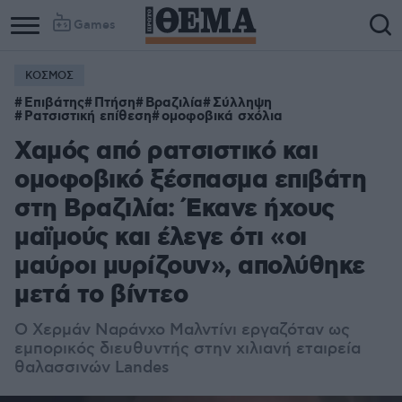
Games
ΚΟΣΜΟΣ
Επιβάτης
Πτήση
Βραζιλία
Σύλληψη
Ρατσιστική επίθεση
ομοφοβικά σχόλια
Χαμός από ρατσιστικό και
ομοφοβικό ξέσπασμα επιβάτη
στη Βραζιλία: Έκανε ήχους
μαϊμούς και έλεγε ότι «οι
μαύροι μυρίζουν», απολύθηκε
μετά το βίντεο
Ο Χερμάν Ναράνχο Μαλντίνι εργαζόταν ως
εμπορικός διευθυντής στην χιλιανή εταιρεία
θαλασσινών Landes