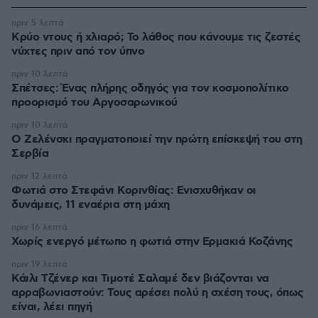
πριν 5 λεπτά
Κρύο ντους ή χλιαρό; Το λάθος που κάνουμε τις ζεστές
νύχτες πριν από τον ύπνο
πριν 10 λεπτά
Σπέτσες: Ένας πλήρης οδηγός για τον κοσμοπολίτικο
προορισμό του Αργοσαρωνικού
πριν 10 λεπτά
Ο Ζελένσκι πραγματοποιεί την πρώτη επίσκεψή του στη
Σερβία
πριν 12 λεπτά
Φωτιά στο Στεφάνι Κορινθίας: Ενισχυθήκαν οι
δυνάμεις, 11 εναέρια στη μάχη
πριν 16 λεπτά
Χωρίς ενεργό μέτωπο η φωτιά στην Ερμακιά Κοζάνης
πριν 19 λεπτά
Κάιλι Τζένερ και Τιμοτέ Σαλαμέ δεν βιάζονται να
αρραβωνιαστούν: Τους αρέσει πολύ η σχέση τους, όπως
είναι, λέει πηγή