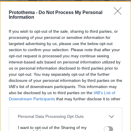
Protothema -
Do Not Process My Personal
Information
If you wish to opt-out of the sale, sharing to third parties, or
07.08.2026, 15:59
processing of your personal or sensitive information for
Είδος υπό εξαφάνιση οι υπερπολύτεκνοι στην
targeted advertising by us, please use the below opt-out
Ελλάδα που γερνάει: Τα... δύο ταψιά μεσημεριανό,
section to confirm your selection. Please note that after your
τα επιδόματα, η καθημερινότητά τους
opt-out request is processed you may continue seeing
interest-based ads based on personal information utilized by
us or personal information disclosed to third parties prior to
your opt-out. You may separately opt-out of the further
disclosure of your personal information by third parties on the
IAB’s list of downstream participants. This information may
also be disclosed by us to third parties on the
IAB’s List of
Downstream Participants
that may further disclose it to other
third parties.
Please note that this website/app uses one or more Google
Personal Data Processing Opt Outs
services and may gather and store information including but
not limited to your visit or usage behaviour. You may click to
I want to opt-out of the Sharing of my