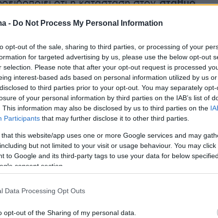
οειδοποιεί ότι η κατάσταση στον
σταθμό
 οποίος βρίσκεται υπό ρωσικό έλεγχο, φτάνει
ma -
Do Not Process My Personal Information
χωρίς επιστροφή» λόγω των εντατικών
πιθέσεων. Ο επικεφαλής της εταιρείας, Αλεξέι
to opt-out of the sale, sharing to third parties, or processing of your per
έφερε ότι περίπου 2.600 τόνοι πυρηνικού
formation for targeted advertising by us, please use the below opt-out s
r selection. Please note that after your opt-out request is processed y
κονται στις εγκαταστάσεις και ότι το
eing interest-based ads based on personal information utilized by us or
ρέπει να λειτουργεί κανονικά για τη διατήρησ
disclosed to third parties prior to your opt-out. You may separately opt-
σίας του καυσίμου.
losure of your personal information by third parties on the IAB’s list of
. This information may also be disclosed by us to third parties on the
IA
Participants
that may further disclose it to other third parties.
της Rosatom τόνισαν ότι η τελευταία επίθεση 
 that this website/app uses one or more Google services and may gath
οκάλεσε ζημιές ή τραυματισμούς και ότι η
including but not limited to your visit or usage behaviour. You may click 
ου σταθμού συνεχίζεται κανονικά. Ωστόσο,
 to Google and its third-party tags to use your data for below specifi
 ότι στις 30 Ιουλίου είχε σημειωθεί περιστατικ
ogle consent section.
γαστήριο μεταφορών, όπως επιδείχθηκαν στο
l Data Processing Opt Outs
του Διεθνούς Οργανισμού Ατομικής Ενέργειας
o opt-out of the Sharing of my personal data.