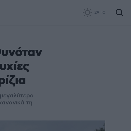
29
°C
θυνόταν
υχίες
ρίζια
 μεγαλύτερο
κανονικά τη