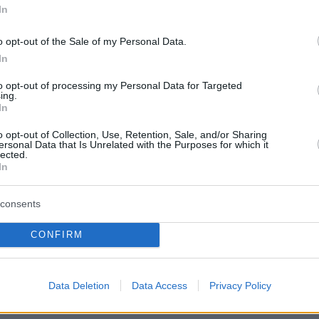
πορίζια καταλήφθηκε από ρωσικές δυνάμεις
In
βδομάδες της εισβολής στην Ουκρανία τον
o opt-out of the Sale of my Personal Data.
ου 2022. Από τότε, κάθε πλευρά κατηγορεί τη
In
ατιωτικές δραστηριότητες που ενδέχεται να
νδυνο την πυρηνική ασφάλεια. Η Rosatom
to opt-out of processing my Personal Data for Targeted
ing.
για αυξημένο κίνδυνο όχι μόνο για την
In
ά και για τις χώρες της Ανατολικής Ευρώπης.
o opt-out of Collection, Use, Retention, Sale, and/or Sharing
ersonal Data that Is Unrelated with the Purposes for which it
lected.
In
protothema.gr στο Google News
ο
και μάθετε πρώτοι όλες
consents
Ειδήσεις
ελευταίες
από την Ελλάδα και τον Κόσμο, τη στιγ
CONFIRM
Protothema.gr
 στο
Α
ΠΡΟΣΘΗΚΗ ΣΧΟΛΙΟΥ
Data Deletion
Data Access
Privacy Policy