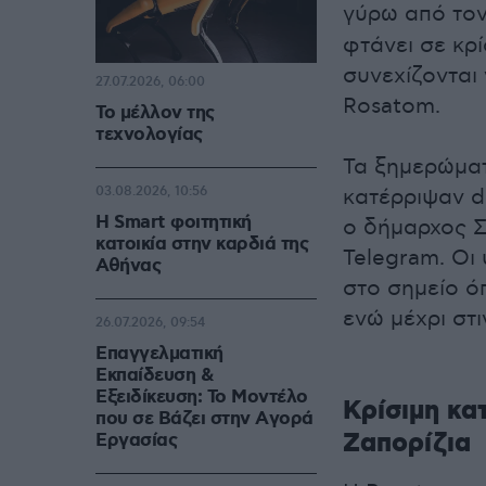
γύρω από το
φτάνει σε κρί
συνεχίζονται
27.07.2026, 06:00
Rosatom.
Το μέλλον της
τεχνολογίας
Τα ξημερώματ
03.08.2026, 10:56
κατέρριψαν d
Η Smart φοιτητική
ο δήμαρχος Σ
κατοικία στην καρδιά της
Telegram. Οι
Αθήνας
στο σημείο 
ενώ μέχρι στ
26.07.2026, 09:54
Επαγγελματική
Εκπαίδευση &
Εξειδίκευση: Το Mοντέλο
Κρίσιμη κα
που σε Bάζει στην Aγορά
Ζαπορίζια
Eργασίας