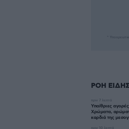
* Υποχρεωτι
ΡΟΗ ΕΙΔΗ
πριν 7 λεπτά
Υπαίθριες αγορές
Xρώματα, αρώματα
καρδιά της μεσο
πριν 10 λεπτά