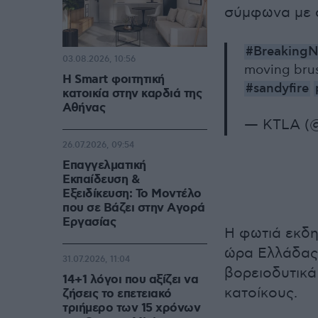
σύμφωνα με α
#Breaking
03.08.2026, 10:56
moving brus
Η Smart φοιτητική
#sandyfire
κατοικία στην καρδιά της
Αθήνας
— KTLA (
26.07.2026, 09:54
Επαγγελματική
Εκπαίδευση &
Εξειδίκευση: Το Mοντέλο
που σε Bάζει στην Aγορά
Eργασίας
Η φωτιά εκδη
ώρα Ελλάδας)
31.07.2026, 11:04
βορειοδυτικά
14+1 λόγοι που αξίζει να
κατοίκους.
ζήσεις το επετειακό
τριήμερο των 15 χρόνων