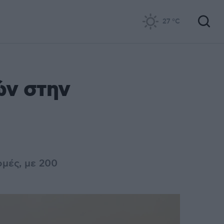
27
°C
ών στην
ομές, με 200