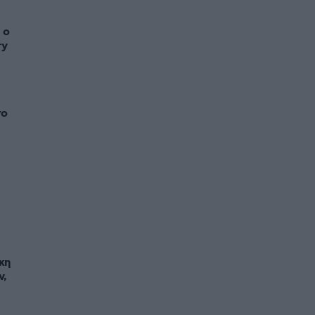
 ο
ry
το
κη
ν,