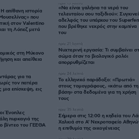
πριν 15 λεπτά
«Να είναι γαλήνια τα νερά του
 Η απίθανη ιστορία
τελευταίου σου ταξιδιού»: Συγκινεί
 Μουσελίνας» που
αδελφός του υπάρχου του Superfer
τική στον Valentino
που βρέθηκε νεκρός στην καμπίνα
και τη Λόπεζ μετά
του
πριν 21 λεπτά
Νυχτερινή εργασία: Τι συμβαίνει σ
ομικός στη Μύκονο
σώμα όταν το βιολογικό ρολόι
ήγηση και απείθεια
απορρυθμίζεται
πριν 24 λεπτά
τάρας για τα
Το ελληνικό παράδοξο: «Πρωτιά»
ωρίς τον πατέρα
στους τομογράφους, «κάτω από τη
 μια επίσκεψη, εις
βάση» στα δεδομένα για τη χρήση
τους
πριν 35 λεπτά
οι Ένοπλες
Σήμερα στις 12:00 η κηδεία του Λά
άλη πυρκαγιά της
Χαλκιά στο Α' Νεκροταφείο Αθηνώ
το βίντεο του ΓΕΕΘΑ
η επιθυμία της οικογένειας