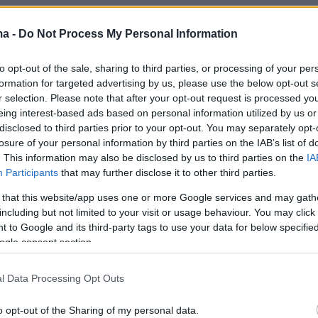
alifornia: The Sandy Fire broke out this afternoon i
 in Ventura County. Structures have already been
ma -
Do Not Process My Personal Information
 the rapidly moving fire, and aerial and ground
re engaged in structure protection.
to opt-out of the sale, sharing to third parties, or processing of your per
formation for targeted advertising by us, please use the below opt-out s
r selection. Please note that after your opt-out request is processed y
as already burned over 200…
eing interest-based ads based on personal information utilized by us or
r.com/DHE6pLQOrU
disclosed to third parties prior to your opt-out. You may separately opt-
losure of your personal information by third parties on the IAB’s list of
. This information may also be disclosed by us to third parties on the
IA
tshot Wake Up (@HotshotWake)
May 18, 2026
Participants
that may further disclose it to other third parties.
 that this website/app uses one or more Google services and may gath
including but not limited to your visit or usage behaviour. You may click 
 to Google and its third-party tags to use your data for below specifi
ogle consent section.
επικίνδυνα γρήγορα κι απειλεί κτίρια και
l Data Processing Opt Outs
όνισε το πυροσβεστικό σώμα, προσθέτοντας
ιήθηκαν «200 πυροσβέστες, τρία πυροσβεστι
o opt-out of the Sharing of my personal data.