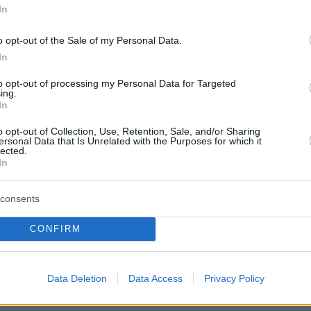
ι έξι ελικόπτερα» για να την αντιμετωπίσουν.
In
o opt-out of the Sale of my Personal Data.
n Simi Valley: 500 acres, zones 32-35 evacuated,
In
aks under warning.
to opt-out of processing my Personal Data for Targeted
ing.
se: a guy called police at 10:30 a.m. saying he was
In
sh with a tractor, hit a rock, sparked it.
o opt-out of Collection, Use, Retention, Sale, and/or Sharing
ersonal Data that Is Unrelated with the Purposes for which it
lected.
ters, 3 air tankers, 5 helicopters on scene.
In
.com/UqUJlwRSji
consents
I (@IredcapI)
May 18, 2026
CONFIRM
Data Deletion
Data Access
Privacy Policy