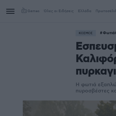
Games
Όλες οι Ειδήσεις
Ελλάδα
Πρωτοσέλι
Φωτιά
ΚΟΣΜΟΣ
Εσπευσ
Καλιφόρ
πυρκαγι
Η φωτιά εξαπλών
πυροσβέστες κα