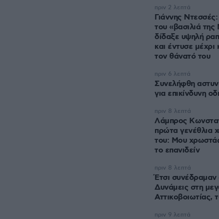
πριν 2 λεπτά
Γιάννης Ντεσσές:
του «βασιλιά της
δίδαξε υψηλή ραπ
και έντυσε μέχρι 
τον θάνατό του
πριν 6 λεπτά
Συνελήφθη αστυν
για επικίνδυνη οδ
πριν 8 λεπτά
Λάμπρος Κωνσταν
πρώτα γενέθλια χ
του: Μου χρωστάς
το επανιδείν
πριν 8 λεπτά
Έτσι συνέδραμαν 
Δυνάμεις στη μεγ
Αττικοβοιωτίας, 
πριν 9 λεπτά