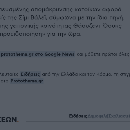
σπευσμένης απομάκρυνσης κατοίκων αφορά
ίς της Σίμι Βάλεϊ, σύμφωνα με την ίδια πηγή.
της γειτονικής κοινότητας Θάουζεντ Όουκς
προειδοποίηση» για την ώρα.
protothema.gr στο Google News
ο
και μάθετε πρώτοι όλες
Ειδήσεις
ελευταίες
από την Ελλάδα και τον Κόσμο, τη στιγ
Protothema.gr
 στο
Ειδήσεις
Δημοφιλή
Σχολιασμ
ΣΕΩΝ