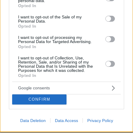
personal data.
grant or deny consent to Google and its third-party tags to
Opted In
use your data for below specified purposes in below Google
consent section.
I want to opt-out of the Sale of my
Personal Data.
Opted In
I want to opt-out of processing my
Personal Data for Targeted Advertising.
Opted In
I want to opt-out of Collection, Use,
Retention, Sale, and/or Sharing of my
05.08.2026, 21:43
Personal Data that Is Unrelated with the
Σερ Ντέμης Χασάμπης: Ποιος είναι ο Έλληνας
Purposes for which it was collected.
νέος «εγκέφαλος» του τμήματος AI της Google
Opted In
Google consents
Δείτε βίντεο: Υποψήφιος
Δημοκρατικός σε παραλία της Χαβάης
CONFIRM
προκαλεί βρίζοντας γυναίκες, πέφτει
ξερός από γροθιά
43
05.08.2026, 21:28
Data Deletion
Data Access
Privacy Policy