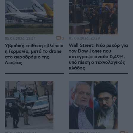
3
05.08.2026, 23:29
05.08.2026, 23:34
Wall Street: Νέο ρεκόρ για
Υβριδική επίθεση «βλέπει»
τον Dow Jones που
η Γερμανία, μετά το drone
κατέγραψε άνοδο 0,49%,
στο αεροδρόμιο της
υπό πίεση ο τεχνολογικός
Λειψίας
κλάδος