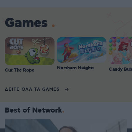
Games
Northern Heights
Candy Bub
Cut The Rope
ΔΕΙΤΕ ΟΛΑ ΤΑ GAMES
Best of Network