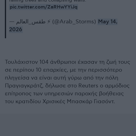
falling trees and collapsing walls.
pic.twitter.com/ZaRHwYYiJq
— طقس_العالم ⚡️ (@Arab_Storms)
May 14,
2026
Τουλάχιστον 104 άνθρωποι έχασαν τη ζωή τους
σε περίπου 10 επαρχίες, με την περισσότερο
πληγείσα να είναι αυτή γύρω από την πόλη
Πραγιαγκράτζ, δήλωσε στο Reuters ο αρμόδιος
επίτροπος των υπηρεσιών παροχής βοήθειας
του κρατιδίου Χρισικές Μπασκάρ Γιασόντ.