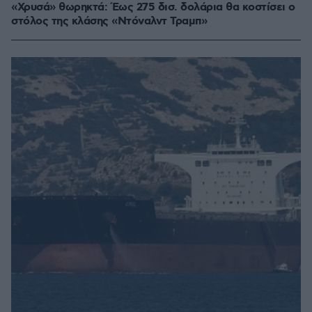
«Χρυσά» θωρηκτά: Έως 275 δισ. δολάρια θα κοστίσει ο
στόλος της κλάσης «Ντόναλντ Τραμπ»