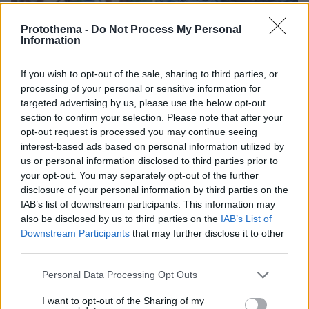
Protothema -
Do Not Process My Personal
Information
05.08.2026, 19:53
Ζευγάρι Βρετανών με 3 παιδιά πούλησαν τα πάντα
If you wish to opt-out of the sale, sharing to third parties, or
για να αγοράσουν σπίτι στην Αιγιάλεια,
processing of your personal or sensitive information for
καταστράφηκε από την πυρκαγιά λίγο πριν
targeted advertising by us, please use the below opt-out
μετακομίσουν, φωτογραφίες
section to confirm your selection. Please note that after your
opt-out request is processed you may continue seeing
interest-based ads based on personal information utilized by
us or personal information disclosed to third parties prior to
your opt-out. You may separately opt-out of the further
disclosure of your personal information by third parties on the
IAB’s list of downstream participants. This information may
also be disclosed by us to third parties on the
IAB’s List of
Downstream Participants
that may further disclose it to other
third parties.
Please note that this website/app uses one or more Google
Personal Data Processing Opt Outs
services and may gather and store information including but
not limited to your visit or usage behaviour. You may click to
I want to opt-out of the Sharing of my