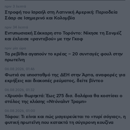
πριν 3 λεπτά
Στροφή του Ισραήλ στη Λατινική Αμερική: Περιοδεία
Σάαρ σε Ισημερινό και Κολομβία
πριν 34 λεπτά
Εντυπωσιακή Σάκκαρη στο Τορόντο: Νίκησε τη Σονμέζ
και έκλεισε «ραντεβού» με την Γκοφ
πριν μία ώρα
Τα ρεβίθια αγαπούν το κρέας – 20 συνταγές φουλ στην
πρωτεΐνη
06.08.2026, 01:46
Φωτιά σε υποσταθμό της ΔΕΗ στην Άρτα, αναφορές για
εκρήξεις και διακοπές ρεύματος, δείτε βίντεο
06.08.2026, 01:32
«Χρυσά» θωρηκτά: Έως 275 δισ. δολάρια θα κοστίσει ο
στόλος της κλάσης «Ντόναλντ Τραμπ»
06.08.2026, 01:00
Τόφου: Τι είναι και πώς μαγειρεύεται το «τυρί σόγιας», η
φυτική πρωτεΐνη που κατακτά τη σύγχρονη κουζίνα