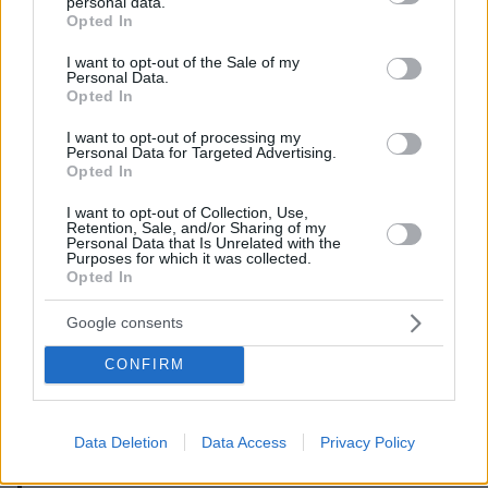
personal data.
grant or deny consent to Google and its third-party tags to
Opted In
κόκκινο χαλί
Ο Σι ξεδίπλωσε το
για τον
use your data for below specified purposes in below Google
Ντόναλντ Τραμπ κατά την άφιξή του στο
consent section.
I want to opt-out of the Sale of my
Personal Data.
μνημειώδες Μέγαρο του Λαού, κέντρο της
Opted In
εξουσίας στην καρδιά της πρωτεύουσας δίπλα
I want to opt-out of processing my
στην απέραντη πλατεία Τιενανμέν που είχε
Personal Data for Targeted Advertising.
στρωθεί με τα χρώματα της Κίνας και των ΗΠΑ.
Opted In
I want to opt-out of Collection, Use,
Αφού επιθεώρησαν ένα στρατιωτικό άγημα
Retention, Sale, and/or Sharing of my
Personal Data that Is Unrelated with the
υπό τον ήχο κανονιοβολισμών και μετά
Purposes for which it was collected.
Opted In
χαιρέτισαν ένα πλήθος από παιδιά που
κρατούσαν λουλούδια και σημαίες των δύο
Google consents
χωρών φωνάζοντας «καλωσόρισες,
καλωσόρισες, θερμό καλωσόρισες!», οι Σι και
CONFIRM
Τραμπ άρχισαν γρήγορα να εξετάζουν τα
θέματα που προκαλούν εντάσεις.
Data Deletion
Data Access
Privacy Policy