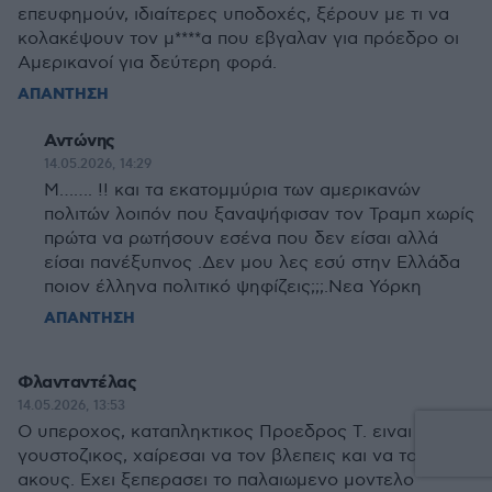
επευφημούν, ιδιαίτερες υποδοχές, ξέρουν με τι να
κολακέψουν τον μ****α που εβγαλαν για πρόεδρο οι
Αμερικανοί για δεύτερη φορά.
ΑΠΑΝΤΗΣΗ
Αντώνης
14.05.2026, 14:29
Μ……. !! και τα εκατομμύρια των αμερικανών
πολιτών λοιπόν που ξαναψήφισαν τον Τραμπ χωρίς
πρώτα να ρωτήσουν εσένα που δεν είσαι αλλά
είσαι πανέξυπνος .Δεν μου λες εσύ στην Ελλάδα
ποιον έλληνα πολιτικό ψηφίζεις;;;.Νεα Υόρκη
ΑΠΑΝΤΗΣΗ
Φλανταντέλας
14.05.2026, 13:53
Ο υπεροχος, καταπληκτικος Προεδρος Τ. ειναι πολυ
γουστοζικος, χαίρεσαι να τον βλεπεις και να τον
ακους. Εχει ξεπερασει το παλαιωμενο μοντελο