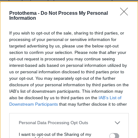
Ιράν
ομόλογό του να ασκήσει πίεση προς το
για
Protothema -
Do Not Process My Personal
αποκλιμάκωση της κρίσης, καθώς η Κίνα
Information
αποτελεί στενό σύμμαχο της Τεχεράνης και τον
μεγαλύτερο αγοραστή ιρανικού πετρελαίου
If you wish to opt-out of the sale, sharing to third parties, or
παγκοσμίως.
processing of your personal or sensitive information for
targeted advertising by us, please use the below opt-out
section to confirm your selection. Please note that after your
Κόκκινο χαλί
opt-out request is processed you may continue seeing
Πέρα από τον εξαιρετικό χαρακτήρα της
interest-based ads based on personal information utilized by
us or personal information disclosed to third parties prior to
επίσκεψης, της πρώτης Αμερικανού προέδρου
your opt-out. You may separately opt-out of the further
έπειτα από εκείνη που είχε πραγματοποιήσει ο
disclosure of your personal information by third parties on the
Τραμπ το 2017, η σύνοδος κορυφής
IAB’s list of downstream participants. This information may
παρουσιάζεται ευρέως ως η ευκαιρία για τα
also be disclosed by us to third parties on the
IAB’s List of
Downstream Participants
that may further disclose it to other
δύο μέρη για να διατηρηθεί μια κάποια
third parties.
σταθερότητα ανάμεσα στις δύο μεγαλύτερες
παγκόσμιες οικονομικές δυνάμεις και να μην
Please note that this website/app uses one or more Google
Personal Data Processing Opt Outs
services and may gather and store information including but
επιδεινωθούν οι υφιστάμενες κρίσεις.
not limited to your visit or usage behaviour. You may click to
I want to opt-out of the Sharing of my