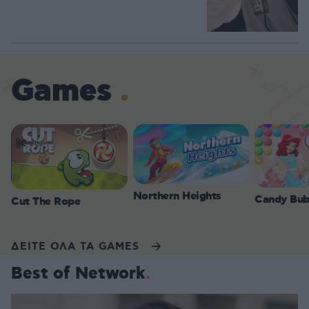
Games
Northern Heights
Candy Bub
Cut The Rope
ΔΕΙΤΕ ΟΛΑ ΤΑ GAMES
Best of Network