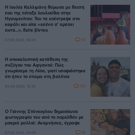
Η Ιουλία Καλλιμάνη θύμωσε με θεατή
που της πέταξε λουλούδια στην
Ηγουμενίτσα: Του τα επέστρεψε στο
κεφάλι και είπε «εσένα σ' αρέσει
αυτό...», δείτε βίντεο
65
07.08.2026, 06:39
Η αποκαλυπτική κατάθεση της
συζύγου του Αφγανού: Πώς
γνωρίσαμε τη Λίσα, γιατί υποψιάστηκα
ότι ήταν το πτώμα στη βαλίτσα
312
06.08.2026, 12:32
Ο Γιάννης Στάνκογλου δημοσίευσε
φωτογραφία του από το παρελθόν με
μακριά μαλλιά: Αναμνήσεις, έγραψε
10
07.08.2026, 09:09