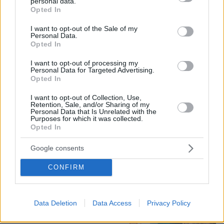
personal data.
grant or deny consent to Google and its third-party tags to
Opted In
use your data for below specified purposes in below Google
consent section.
I want to opt-out of the Sale of my
Personal Data.
Opted In
I want to opt-out of processing my
Personal Data for Targeted Advertising.
Opted In
I want to opt-out of Collection, Use,
Retention, Sale, and/or Sharing of my
Personal Data that Is Unrelated with the
Purposes for which it was collected.
Opted In
Google consents
07.08.2026, 07:58
Γονικές παροχές: Οι παγίδες στις μεταφορές
CONFIRM
χρημάτων που μπορεί να κοστίσουν σε φόρο
Πόσο κοστίζει μία εβδομάδα σε βίλες
Data Deletion
Data Access
Privacy Policy
- παράδεισους