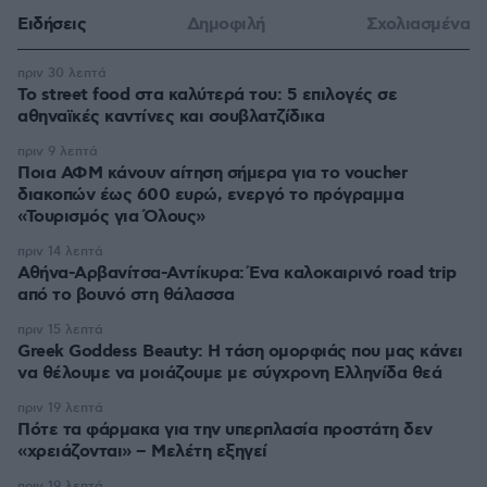
Ειδήσεις
Δημοφιλή
Σχολιασμένα
πριν 30 λεπτά
Το street food στα καλύτερά του: 5 επιλογές σε
αθηναϊκές καντίνες και σουβλατζίδικα
πριν 9 λεπτά
Ποια ΑΦΜ κάνουν αίτηση σήμερα για το voucher
διακοπών έως 600 ευρώ, ενεργό το πρόγραμμα
«Τουρισμός για Όλους»
πριν 14 λεπτά
Αθήνα-Αρβανίτσα-Αντίκυρα: Ένα καλοκαιρινό road trip
από το βουνό στη θάλασσα
πριν 15 λεπτά
Greek Goddess Beauty: Η τάση ομορφιάς που μας κάνει
να θέλουμε να μοιάζουμε με σύγχρονη Ελληνίδα θεά
πριν 19 λεπτά
Πότε τα φάρμακα για την υπερπλασία προστάτη δεν
«χρειάζονται» – Μελέτη εξηγεί
πριν 19 λεπτά