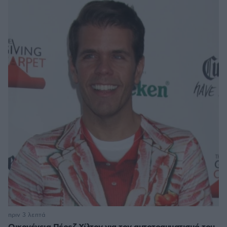
πριν 3 λεπτά