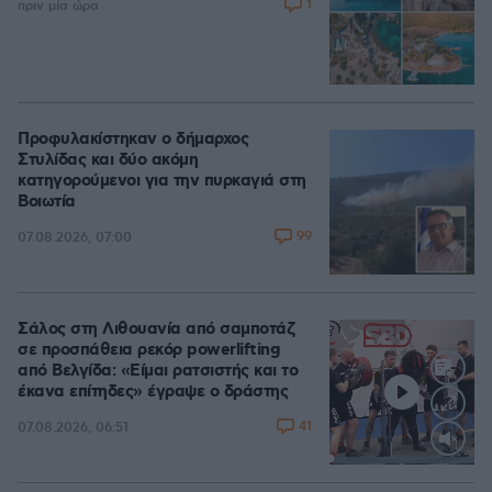
1
πριν μία ώρα
Προφυλακίστηκαν ο δήμαρχος
Στυλίδας και δύο ακόμη
κατηγορούμενοι για την πυρκαγιά στη
Βοιωτία
99
07.08.2026, 07:00
Σάλος στη Λιθουανία από σαμποτάζ
σε προσπάθεια ρεκόρ powerlifting
από Βελγίδα: «Είμαι ρατσιστής και το
έκανα επίτηδες» έγραψε ο δράστης
41
07.08.2026, 06:51
Loaded
:
100.00%