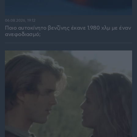
06.08.2026, 19:12
Ποιο αυτοκίνητο βενζίνης έκανε 1.980 χλμ με έναν
ανεφοδιασμό;