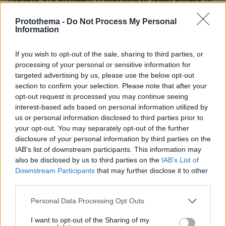
μεταναστευτική πολιτική σε ΗΠΑ και Ευρώπη - Η
ανάρτηση του Αμερικανού προέδρου με τη συνέντευξη
Protothema -
Do Not Process My Personal
του Έλληνα υπουργού
Information
10.08.2026, 03:00
If you wish to opt-out of the sale, sharing to third parties, or
Τηγανόψωμο: Η εκδίκηση του φτωχικού έδεσματος -
Από την αρχαιότητα στα σύγχρονα brunch
processing of your personal or sensitive information for
targeted advertising by us, please use the below opt-out
section to confirm your selection. Please note that after your
ΔΕΙΤΕ ΟΛΕΣ ΤΙΣ ΕΙΔΗΣΕΙΣ
opt-out request is processed you may continue seeing
interest-based ads based on personal information utilized by
us or personal information disclosed to third parties prior to
your opt-out. You may separately opt-out of the further
ΤΑ ΠΙΟ ΔΗΜΟΦΙΛΗ
disclosure of your personal information by third parties on the
IAB’s list of downstream participants. This information may
also be disclosed by us to third parties on the
IAB’s List of
Downstream Participants
that may further disclose it to other
third parties.
Please note that this website/app uses one or more Google
Personal Data Processing Opt Outs
services and may gather and store information including but
not limited to your visit or usage behaviour. You may click to
I want to opt-out of the Sharing of my