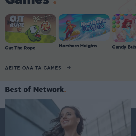
Games
Northern Heights
Candy Bub
Cut The Rope
ΔΕΙΤΕ ΟΛΑ ΤΑ GAMES
Best of Network