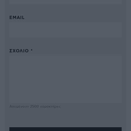
EMAIL
ΣΧΌΛΙΟ *
Απομένουν
2500
χαρακτήρες