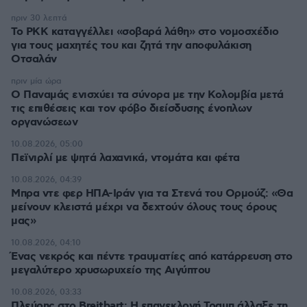
πριν 30 λεπτά
Το PKK καταγγέλλει «σοβαρά λάθη» στο νομοσχέδιο
για τους μαχητές του και ζητά την αποφυλάκιση
Οτσαλάν
πριν μία ώρα
O Παναμάς ενισχύει τα σύνορα με την Κολομβία μετά
τις επιθέσεις και τον φόβο διείσδυσης ένοπλων
οργανώσεων
10.08.2026, 05:00
Πεϊνιρλί με ψητά λαχανικά, ντομάτα και φέτα
10.08.2026, 04:39
Μπρα ντε φερ ΗΠΑ-Ιράν για τα Στενά του Ορμούζ: «Θα
μείνουν κλειστά μέχρι να δεχτούν όλους τους όρους
μας»
10.08.2026, 04:10
Ένας νεκρός και πέντε τραυματίες από κατάρρευση στο
μεγαλύτερο χρυσωρυχείο της Αιγύπτου
10.08.2026, 03:33
Πλεύρης στο Breitbart: Η επανεκλογή Τραμπ άλλαξε τη