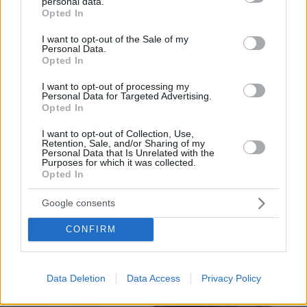
personal data.
grant or deny consent to Google and its third-party tags to
Opted In
use your data for below specified purposes in below Google
consent section.
I want to opt-out of the Sale of my
Personal Data.
Opted In
I want to opt-out of processing my
Personal Data for Targeted Advertising.
Opted In
I want to opt-out of Collection, Use,
Retention, Sale, and/or Sharing of my
Personal Data that Is Unrelated with the
Purposes for which it was collected.
Opted In
Google consents
09.08.2026, 22:48
Τη Υπερμάχω: Η νύχτα του Αυγούστου πριν από
CONFIRM
1.400 χρόνια, που γέννησε τον Ακάθιστο Ύμνο
Data Deletion
Data Access
Privacy Policy