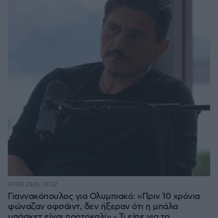
09.08.2026, 18:32
Γιαννακόπουλος για Ολυμπιακό: «Πριν 10 χρόνια
φώναζαν οφσάιντ, δεν ήξεραν ότι η μπάλα
μπάσκετ είναι πορτοκαλί» - Τι είπε για το