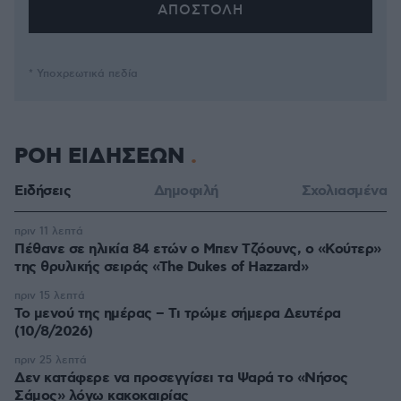
* Υποχρεωτικά πεδία
ΡΟΗ ΕΙΔΗΣΕΩΝ
Ειδήσεις
Δημοφιλή
Σχολιασμένα
πριν 11 λεπτά
Πέθανε σε ηλικία 84 ετών ο Μπεν Τζόουνς, ο «Κούτερ»
της θρυλικής σειράς «The Dukes of Hazzard»
πριν 15 λεπτά
Το μενού της ημέρας – Τι τρώμε σήμερα Δευτέρα
(10/8/2026)
πριν 25 λεπτά
Δεν κατάφερε να προσεγγίσει τα Ψαρά το «Νήσος
Σάμος» λόγω κακοκαιρίας