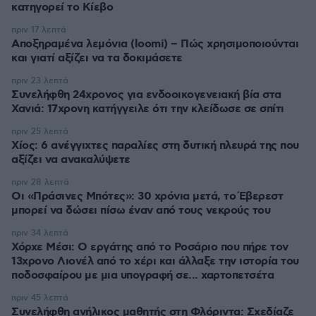
κατηγορεί το Κίεβο
πριν 17 λεπτά
Αποξηραμένα λεμόνια (loomi) – Πώς χρησιμοποιούνται
και γιατί αξίζει να τα δοκιμάσετε
πριν 23 λεπτά
Συνελήφθη 24χρονος για ενδοοικογενειακή βία στα
Χανιά: 17χρονη κατήγγειλε ότι την κλείδωσε σε σπίτι
πριν 25 λεπτά
Χίος: 6 ανέγγιχτες παραλίες στη δυτική πλευρά της που
αξίζει να ανακαλύψετε
πριν 28 λεπτά
Οι «Πράσινες Μπότες»: 30 χρόνια μετά, το Έβερεστ
μπορεί να δώσει πίσω έναν από τους νεκρούς του
πριν 34 λεπτά
Χόρχε Μέσι: Ο εργάτης από το Ροσάριο που πήρε τον
13χρονο Λιονέλ από το χέρι και άλλαξε την ιστορία του
ποδοσφαίρου με μια υπογραφή σε... χαρτοπετσέτα
πριν 45 λεπτά
Συνελήφθη ανήλικος μαθητής στη Φλόριντα: Σχεδίαζε