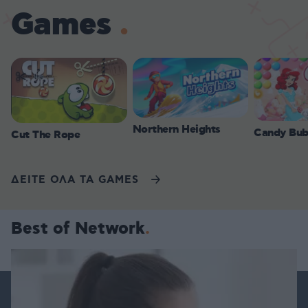
Games
Northern Heights
Candy Bub
Cut The Rope
ΔΕΙΤΕ ΟΛΑ ΤΑ GAMES
Best of Network