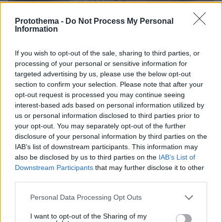
Protothema -
Do Not Process My Personal
Information
If you wish to opt-out of the sale, sharing to third parties, or
processing of your personal or sensitive information for
targeted advertising by us, please use the below opt-out
section to confirm your selection. Please note that after your
opt-out request is processed you may continue seeing
interest-based ads based on personal information utilized by
us or personal information disclosed to third parties prior to
your opt-out. You may separately opt-out of the further
disclosure of your personal information by third parties on the
IAB’s list of downstream participants. This information may
also be disclosed by us to third parties on the
IAB’s List of
Downstream Participants
that may further disclose it to other
08.08.2026, 18:08
third parties.
Μυστήριο 3.500 ετών στη Σαντορίνη: Ο 15χρονος
που δεν πρόλαβε να ξεφύγει από το τσουνάμι
Please note that this website/app uses one or more Google
Personal Data Processing Opt Outs
μπορεί ν' αλλάξει τη χρονολογία της μεγάλης
services and may gather and store information including but
έκρηξης
not limited to your visit or usage behaviour. You may click to
I want to opt-out of the Sharing of my