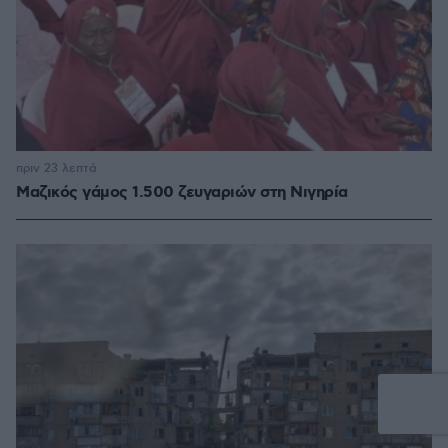
πριν 23 λεπτά
Μαζικός γάμος 1.500 ζευγαριών στη Νιγηρία