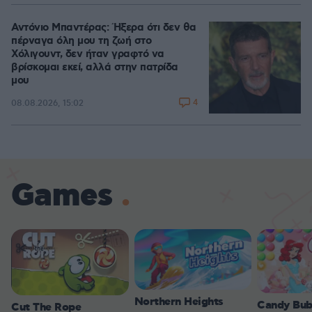
Αντόνιο Μπαντέρας: Ήξερα ότι δεν θα
πέρναγα όλη μου τη ζωή στο
Χόλιγουντ, δεν ήταν γραφτό να
βρίσκομαι εκεί, αλλά στην πατρίδα
μου
4
08.08.2026, 15:02
Games
Northern Heights
Candy Bub
Cut The Rope