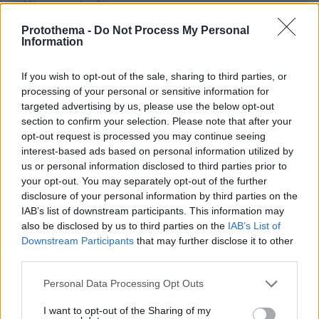
* Υποχρεωτικά πεδία
Protothema -
Do Not Process My Personal
Information
ΡΟΗ ΕΙΔΗΣΕΩΝ
If you wish to opt-out of the sale, sharing to third parties, or
processing of your personal or sensitive information for
Ειδήσεις
Δημοφιλή
Σχολιασμένα
targeted advertising by us, please use the below opt-out
section to confirm your selection. Please note that after your
πριν 23 λεπτά
opt-out request is processed you may continue seeing
Μαζικός γάμος 1.500 ζευγαριών στη Νιγηρία
interest-based ads based on personal information utilized by
us or personal information disclosed to third parties prior to
09.08.2026, 03:05
Τουλάχιστον τρεις νεκροί και πολλοί τραυματίες
your opt-out. You may separately opt-out of the further
εξαιτίας ρωσικών πληγμάτων στην Ουκρανία
disclosure of your personal information by third parties on the
IAB’s list of downstream participants. This information may
09.08.2026, 02:46
also be disclosed by us to third parties on the
IAB’s List of
Συναγερμός στην Έδεσσα για την εξαφάνιση 31χρονου
Downstream Participants
that may further disclose it to other
third parties.
09.08.2026, 02:08
«Δώρο» 1 δισ. δολαρίων στη Κολομβία από τις ΗΠΑ
Please note that this website/app uses one or more Google
μετά την ορκωμοσία του νέου τραμπικού προέδρου
Personal Data Processing Opt Outs
services and may gather and store information including but
09.08.2026, 01:31
not limited to your visit or usage behaviour. You may click to
I want to opt-out of the Sharing of my