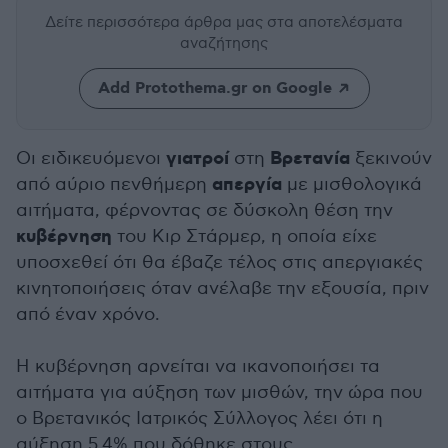
Δείτε περισσότερα άρθρα μας
στα αποτελέσματα
αναζήτησης
Add Protothema.gr on Google
γιατροί
Βρετανία
Οι ειδικευόμενοι
στη
ξεκινούν
απεργία
από αύριο πενθήμερη
με μισθολογικά
αιτήματα, φέρνοντας σε δύσκολη θέση την
κυβέρνηση
του Κιρ Στάρμερ, η οποία είχε
υποσχεθεί ότι θα έβαζε τέλος στις απεργιακές
κινητοποιήσεις όταν ανέλαβε την εξουσία, πριν
από έναν χρόνο.
Η κυβέρνηση αρνείται να ικανοποιήσει τα
αιτήματα για αύξηση των μισθών, την ώρα που
ο Βρετανικός Ιατρικός Σύλλογος λέει ότι η
αύξηση 5,4% που δόθηκε στους