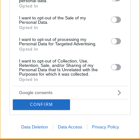
Τουλάχιστον 22 νεκροί κατά τη σύγκρουση δύο
personal data.
grant or deny consent to Google and its third-party tags to
Opted In
λεωφορείων στον Νίγηρα
use your data for below specified purposes in below Google
consent section.
09.08.2026, 01:00
I want to opt-out of the Sale of my
Personal Data.
7 ηπειρώτικες πίτες: Φτιάχνουμε πλασίντα, κοθρόπιτα,
Opted In
μπατσαριά, και άλλες που λατρεύουμε
I want to opt-out of processing my
09.08.2026, 00:59
Personal Data for Targeted Advertising.
Συντριβή ελικοπτέρου στο Ρίο ντε Τζανέιρο, νεκροί οι
Opted In
τέσσερις επιβαίνοντες
I want to opt-out of Collection, Use,
09.08.2026, 00:42
Retention, Sale, and/or Sharing of my
Εκτός ελέγχου μεγάλη δασική πυρκαγιά στον Καναδά,
Personal Data that Is Unrelated with the
χιλιάδες αναγκάστηκαν να εγκαταλείψουν τις εστίες
Purposes for which it was collected.
Opted In
τους
09.08.2026, 00:30
Google consents
Ποιοι μπορεί να είναι οι λόγοι που μια γάτα τινάζεται
στον ύπνο της
CONFIRM
09.08.2026, 00:15
Πολύτεκνες οικογένειες: Μόλις 23.097 στην Ελλάδα –
Πόσες έχουν πάνω από 6 παιδιά
Data Deletion
Data Access
Privacy Policy