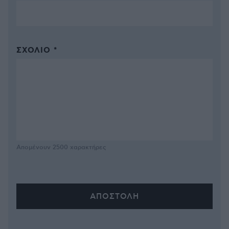
ΣΧΌΛΙΟ *
Απομένουν
2500
χαρακτήρες