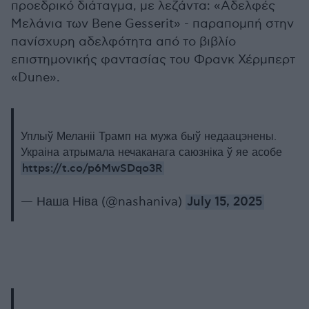
προεδρικό διάταγμα, με λεζάντα: «Αδελφές
Μελάνια των Bene Gesserit» - παραπομπή στην
πανίσχυρη αδελφότητα από το βιβλίο
επιστημονικής φαντασίας του Φρανκ Χέρμπερτ
«Dune».
Уплыў Меланіі Трамп на мужа быў недаацэнены.
Украіна атрымала нечаканага саюзніка ў яе асобе
https://t.co/p6MwSDqo3R
— Наша Ніва (@nashaniva)
July 15, 2025