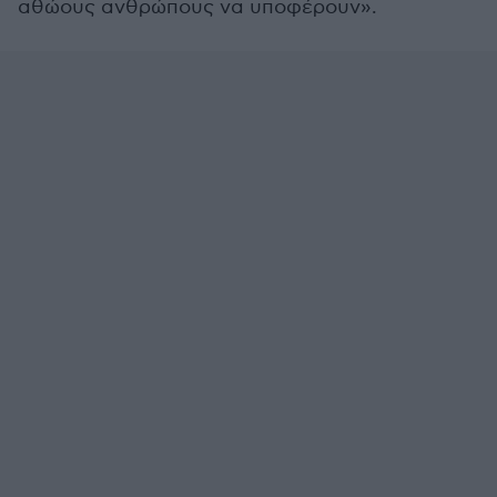
αθώους ανθρώπους να υποφέρουν».