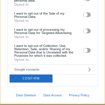
personal data.
grant or deny consent to Google and its third-party tags to
Ειδήσεις
Δημοφιλή
Σχολιασμένα
Opted In
use your data for below specified purposes in below Google
consent section.
I want to opt-out of the Sale of my
πριν 9 λεπτά
Personal Data.
Η φωτογραφία της 61χρονης Ελίζαμπεθ Χάρλεϊ με
Opted In
μπικίνι
I want to opt-out of processing my
πριν 15 λεπτά
Personal Data for Targeted Advertising.
Ο «Δράκος» του Λονδίνου: 40χρονος με προβλήματα
Opted In
όρασης σκότωνε και βίαζε γυναίκες, η αστυνομία τον
είχε συλλάβει και τον άφησε ελεύθερο
I want to opt-out of Collection, Use,
Retention, Sale, and/or Sharing of my
Personal Data that Is Unrelated with the
πριν 19 λεπτά
Purposes for which it was collected.
Οι 10 «ήσυχες» παραλίες της Νάξου
Opted In
πριν 29 λεπτά
Τήνος: Μια διαδρομή στα χωριά, τα τοπία και τα
Google consents
αξιοθέατα του νησιού
CONFIRM
πριν 32 λεπτά
«Προδίδει τη Γαλλία», λέει ο Μασκ για πολιτικό που
ζήτησε να «κλείνει» το X σε προεκλογικές περιόδους
Data Deletion
Data Access
Privacy Policy
για να μην επηρεάζει τους ψηφοφόρους
πριν 39 λεπτά