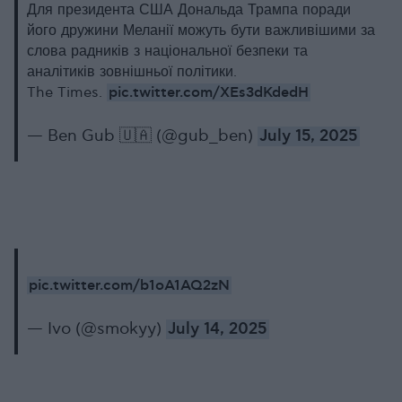
Для президента США Дональда Трампа поради
його дружини Меланії можуть бути важливішими за
слова радників з національної безпеки та
аналітиків зовнішньої політики.
pic.twitter.com/XEs3dKdedH
The Times.
— Ben Gub 🇺🇦 (@gub_ben)
July 15, 2025
pic.twitter.com/b1oA1AQ2zN
— Ivo (@smokyy)
July 14, 2025