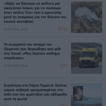
«Άξιζε να θέσουμε σε κίνδυνο μια
οικογένεια λύκων, για να σώσουμε
έναν σκύλο; Όχι» λέει ο ερευνητής
μετά τις επικρίσεις για τον θάνατο του
λευκού κουταβιού
101
07.08.2026, 18:54
Το ευχαριστώ του πατέρα του
13χρονου που δαγκώθηκε από φίδι
στα Χανιά: «Μας δώσατε αίσθημα
ασφάλειας»
3
07.08.2026, 10:26
Συγκίνηση στο Πόρτο Γερμενό: Σκύλος
γύρισε σοβαρά τραυματισμένος στο
σπίτι που τον φρόντιζαν μία εβδομάδα
μετά τη φωτιά