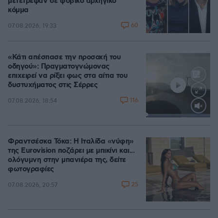
μετέτρεψαν σε φοβικό αρχηγικό
κόμμα
60
07.08.2026, 19:33
«Κάτι απέσπασε την προσοχή του
οδηγού»: Πραγματογνώμονας
επιχειρεί να ρίξει φως στα αίτια του
δυστυχήματος στις Σέρρες
116
07.08.2026, 18:54
Loaded
:
100.00%
Φραντσέσκα Τόκα: Η Ιταλίδα «νύφη»
της Eurovision ποζάρει με μπικίνι και...
ολόγυμνη στην μπανιέρα της, δείτε
φωτογραφίες
25
07.08.2026, 20:57