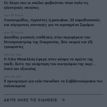
Οι λόγοι που οι σκύλοι φοβούνται τόσο πολύ τις
ηλεκτρικές σκούπες
πριν 39 λεπτά
Λουκουμάδες, τηγανίτες ή pancakes; 23 παραδοσιακές
και σύγχρονες συνταγές για τα αγαπημένα ζυμάρια
πριν 43 λεπτά
Δεκάδες ρωσικές επιθέσεις στην περιφέρεια του
Ντνιπροπετρόφ της Ουκρανίας, δύο νεκροί και έξι
τραυματίες
πριν μία ώρα
Η Λίλα Μπακλέση έφερε στον κόσμο το πρώτο της
παιδί, δείτε την ανάρτηση του συντρόφου της περί...
λαού και εξουσίας
πριν μία ώρα
5 προορισμοί για solo travellers τα Σαββατοκύριακα του
καλοκαιριού
ΔΕΙΤΕ ΟΛΕΣ ΤΙΣ ΕΙΔΗΣΕΙΣ