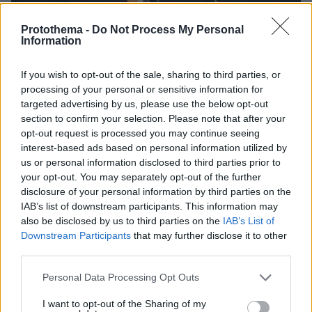
Protothema -
Do Not Process My Personal
Information
If you wish to opt-out of the sale, sharing to third parties, or
processing of your personal or sensitive information for
targeted advertising by us, please use the below opt-out
27.07.2026, 06:00
section to confirm your selection. Please note that after your
Το μέλλον της τεχνολογίας
opt-out request is processed you may continue seeing
interest-based ads based on personal information utilized by
03.08.2026, 10:56
us or personal information disclosed to third parties prior to
Η Smart φοιτητική κατοικία στην καρδιά της Αθήνας
your opt-out. You may separately opt-out of the further
disclosure of your personal information by third parties on the
IAB’s list of downstream participants. This information may
26.07.2026, 09:54
also be disclosed by us to third parties on the
IAB’s List of
Επαγγελματική Εκπαίδευση & Εξειδίκευση: Το Mοντέλο που
σε Bάζει στην Aγορά Eργασίας
Downstream Participants
that may further disclose it to other
third parties.
Please note that this website/app uses one or more Google
Personal Data Processing Opt Outs
services and may gather and store information including but
ΡΟΗ ΕΙΔΗΣΕΩΝ
not limited to your visit or usage behaviour. You may click to
I want to opt-out of the Sharing of my