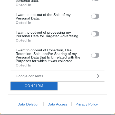
personal data.
grant or deny consent to Google and its third-party tags to
Opted In
use your data for below specified purposes in below Google
consent section.
I want to opt-out of the Sale of my
Personal Data.
Opted In
I want to opt-out of processing my
Personal Data for Targeted Advertising.
Opted In
I want to opt-out of Collection, Use,
Retention, Sale, and/or Sharing of my
Personal Data that Is Unrelated with the
09.08.2026, 10:51
Purposes for which it was collected.
Ασθενής ξυλοκόπησε νοσηλεύτρια στα Επείγοντα
Opted In
του Ερυθρού Σταυρού, την άρπαξε από τα μαλλιά
και τη χτύπησε σε πόρτες - Τι καταγγέλλει η
Google consents
ΠΟΕΔΗΝ
CONFIRM
Data Deletion
Data Access
Privacy Policy