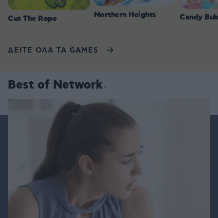
Northern Heights
Candy Bub
Cut The Rope
ΔΕΙΤΕ ΟΛΑ ΤΑ GAMES
Best of Network