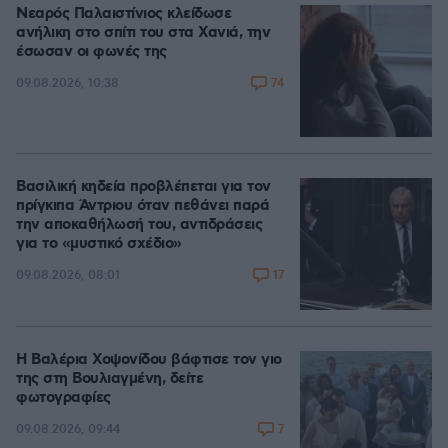
Νεαρός Παλαιστίνιος κλείδωσε
ανήλικη στο σπίτι του στα Χανιά, την
έσωσαν οι φωνές της
74
09.08.2026, 10:38
Βασιλική κηδεία προβλέπεται για τον
πρίγκιπα Άντριου όταν πεθάνει παρά
την αποκαθήλωσή του, αντιδράσεις
για το «μυστικό σχέδιο»
17
09.08.2026, 08:01
Η Βαλέρια Χοψονίδου βάφτισε τον γιο
της στη Βουλιαγμένη, δείτε
φωτογραφίες
7
09.08.2026, 09:44