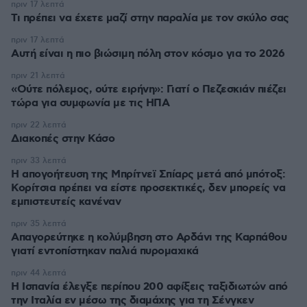
πριν 17 λεπτά
Τι πρέπει να έχετε μαζί στην παραλία με τον σκύλο σας
πριν 17 λεπτά
Αυτή είναι η πιο βιώσιμη πόλη στον κόσμο για το 2026
πριν 21 λεπτά
«Ούτε πόλεμος, ούτε ειρήνη»: Γιατί ο Πεζεσκιάν πιέζει
τώρα για συμφωνία με τις ΗΠΑ
πριν 22 λεπτά
Διακοπές στην Κάσο
πριν 33 λεπτά
Η απογοήτευση της Μπρίτνεϊ Σπίαρς μετά από μπότοξ:
Κορίτσια πρέπει να είστε προσεκτικές, δεν μπορείς να
εμπιστευτείς κανέναν
πριν 35 λεπτά
Απαγορεύτηκε η κολύμβηση στο Αρδάνι της Καρπάθου
γιατί εντοπίστηκαν παλιά πυρομαχικά
πριν 44 λεπτά
Η Ισπανία έλεγξε περίπου 200 αφίξεις ταξιδιωτών από
την Ιταλία εν μέσω της διαμάχης για τη Σένγκεν