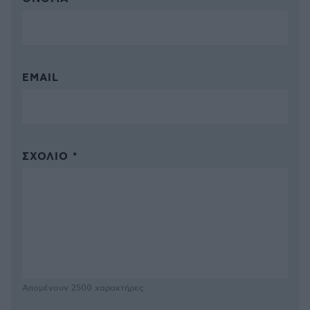
EMAIL
ΣΧΌΛΙΟ *
Απομένουν
2500
χαρακτήρες