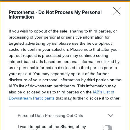
πριν μία ώρα
Το αγαπημένο τρόφιμο που περιέχει 45 φορές
Protothema -
Do Not Process My Personal
Information
περισσότερα μικροπλαστικά από ένα πλαστικό μπουκάλι
If you wish to opt-out of the sale, sharing to third parties, or
ΔΕΙΤΕ ΟΛΕΣ ΤΙΣ ΕΙΔΗΣΕΙΣ
processing of your personal or sensitive information for
targeted advertising by us, please use the below opt-out
section to confirm your selection. Please note that after your
opt-out request is processed you may continue seeing
ΤΑ ΠΙΟ ΔΗΜΟΦΙΛΗ
interest-based ads based on personal information utilized by
us or personal information disclosed to third parties prior to
your opt-out. You may separately opt-out of the further
disclosure of your personal information by third parties on the
IAB’s list of downstream participants. This information may
also be disclosed by us to third parties on the
IAB’s List of
Downstream Participants
that may further disclose it to other
third parties.
Please note that this website/app uses one or more Google
Personal Data Processing Opt Outs
services and may gather and store information including but
not limited to your visit or usage behaviour. You may click to
I want to opt-out of the Sharing of my