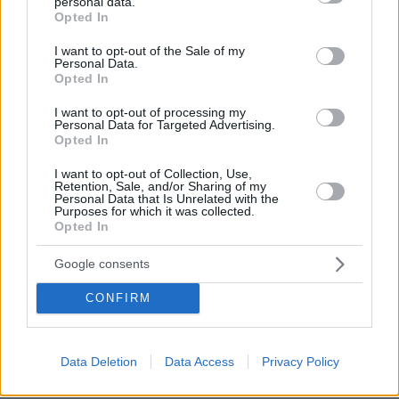
personal data.
grant or deny consent to Google and its third-party tags to
ΑΠΑΝΤΗΣΗ
Opted In
use your data for below specified purposes in below Google
consent section.
I want to opt-out of the Sale of my
Υποκριτής είσαι εσυ
Personal Data.
19.06.2025, 10:48
Opted In
Το Ιράν απειλει ότι θα εξαφανίσει το Ισραήλ και
I want to opt-out of processing my
αναπτύσσει πυρηνικά όπλα. Εδώ και χρόνια
Personal Data for Targeted Advertising.
χρησιμοποιεί Χεζμπολάχ, Χαμάς κτλ για να
Opted In
καταφέρει χτυπήματα και να σκοτώνει Εβραίους.
Τι θες να κάνει το Ισραήλ. Να κάθεται να τον
I want to opt-out of Collection, Use,
Retention, Sale, and/or Sharing of my
βλέπει τώρα που έχει αποδυναμωθεί και ενώ πάει
Personal Data that Is Unrelated with the
Purposes for which it was collected.
να φτιάξει πυρηνική βόμβα; Οι Εβραίοι δεν
Opted In
αντιστάθηκαν στο Χίτλερ και τους εξαφάνισε
σχεδόν. Νομίζεις ότι θα καθίσουν για δεύτερη
Google consents
φορά; Όχι ασφαλώς. Αυτοάμυνα λέγεται.
ΑΠΑΝΤΗΣΗ
CONFIRM
Ακριβώς
Data Deletion
Data Access
Privacy Policy
19.06.2025, 10:33
Αυτό προσπαθούσαν να εξηγήσουν στον Πούτιν