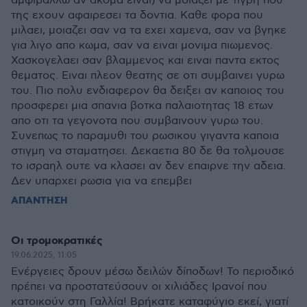
αμφιβαλλω αν ακομα ειναι) να μοιαζει με τιγρη που
της εχουν αφαιρεσει τα δοντια. Καθε φορα που
μιλαει, μοιαζει σαν να τα εχει χαμενα, σαν να βγηκε
για λιγο απο κωμα, σαν να ειναι μονιμα πιωμενος.
Χασκογελαει σαν βλαμμενος και ειναι παντα εκτος
θεματος. Ειναι πλεον θεατης σε οτι συμβαινει γυρω
του. Πιο πολυ ενδιαφερον θα δειξει αν καποιος του
προσφερει μια σπανια βοτκα παλαιοτητας 18 ετων
απο οτι τα γεγονοτα που συμβαινουν γυρω του.
Συνεπως το παραμυθι του ρωσικου γιγαντα καποια
στιγμη να σταματησει. Δεκαετια 80 δε θα τολμουσε
το ισραηλ ουτε να κλασει αν δεν επαιρνε την αδεια.
Δεν υπαρχει ρωσια για να επεμβει
ΑΠΑΝΤΗΣΗ
Οι τρομοκρατικές
19.06.2025, 11:05
Ενέργειες δρουν μέσω δειλών δίποδων! Το περιοδικό
πρέπει να προστατεύσουν οι χιλιάδες Ιρανοί που
κατοικούν στη Γαλλία! Βρήκατε καταφύγιο εκεί, γιατί