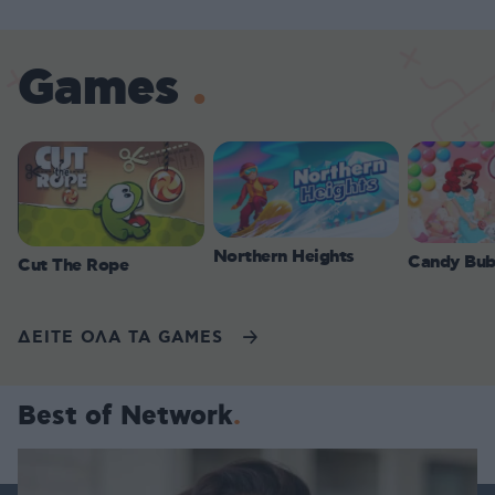
Games
Northern Heights
Candy Bub
Cut The Rope
ΔΕΙΤΕ ΟΛΑ ΤΑ GAMES
Best of Network