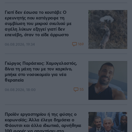
Γιατί δεν έσωσα το κουτάβι: Ο
ερευνητής που κατέγραφε τη
συμβίωση του μικρού σκυλιού με
αγέλη λύκων εξηγεί γιατί δεν
επενέβη, όταν το είδε άρρωστο
169
06.08.2026, 19:34
Γιώργος Παράσχος: Χαμογελαστός,
δίνει τη μάχη του με τον καρκίνο,
μπήκε στο νοσοκομείο για νέα
θεραπεία
55
06.08.2026, 18:00
Προϊόν εργαστηρίου ή της φύσης ο
κορωνοϊός; Άλλα έλεγε δημόσια ο
Φάουτσι και άλλα ιδιωτικά, αρνήθηκε
100 φορές να απαντήσει στο