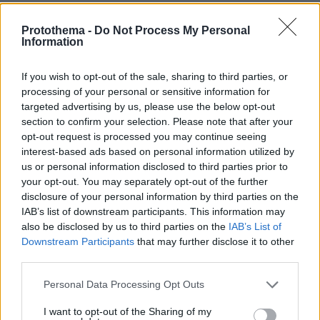
@Μακης
19.06.2025, 10:32
Protothema -
Do Not Process My Personal
Information
Σου έχει μείνει τραύμα. Βλέπεις παντού
Εβραίους..Να το πεις στο γιατρό.
If you wish to opt-out of the sale, sharing to third parties, or
ΑΠΑΝΤΗΣΗ
processing of your personal or sensitive information for
targeted advertising by us, please use the below opt-out
section to confirm your selection. Please note that after your
opt-out request is processed you may continue seeing
interest-based ads based on personal information utilized by
Το Ισραήλ
us or personal information disclosed to third parties prior to
18.06.2025, 19:34
your opt-out. You may separately opt-out of the further
Είναι αυτό που επιτέθηκε. Και κοντεύει να
disclosure of your personal information by third parties on the
συμπαρασύρει τον κόσμο στο τρίτο παγκόσμιο.
IAB’s list of downstream participants. This information may
Σκοτώνουν γυναικόπαιδα στη Γάζα, χτυπάνε
also be disclosed by us to third parties on the
IAB’s List of
πρεσβείες παραβιάζοντας το δίκαιο, και τολμάνε να
Downstream Participants
that may further disclose it to other
μιλάνε για μουλάδες και πανηγύρια. Όταν
third parties.
βομβάρδιζαν τη Γιουγκοσλαβία το ΝΑΤΟ ήταν
απελευθέρωση, τωρα το Ισραήλ παρανόμως που
Please note that this website/app uses one or more Google
Personal Data Processing Opt Outs
services and may gather and store information including but
επιτέθηκε, το ίδιο. Η υποκρισία της δύσης δεν έχει
not limited to your visit or usage behaviour. You may click to
I want to opt-out of the Sharing of my
πάτο.