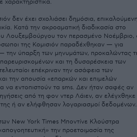
ε χαρακτηριστικά.
σιόν δεν έχει σχολιάσει δημόσια, επικαλούμεν
ικία. Κατά την ακροαματική διαδικασία στο
ου Λουξεμβούργου τον περασμένο Νοέμβριο, 
όσωποι της Κομισιόν παραδέχθηκαν — για
— την ύπαρξη των μηνυμάτων, προκαλώντας τ
 παρευρισκομένων και τη δυσαρέσκεια των
 τελευταίοι επέκριναν την ασάφεια των
αι την απουσία «επαρκών και επιμελών
ια να εντοπιστούν τα sms. Δεν ήταν σαφές αν
ηγήσεις από τη φον ντερ Λάιεν, αν ελέγχθηκε
της ή αν ελήφθησαν λογαριασμοί δεδομένων.
των New York Times Μποντίνε Κλούστρα
«απογοητευτική» την προετοιμασία της