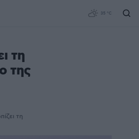
35
°C
ει τη
ο της
ίζει τη