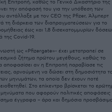
κή Επιτροπή, καθώς το Γενικό Δικαστήριο της
ώνει την απόφασή του για την υπόθεση των
υ αντάλλαξε με τον CEO της Pfizer, Άλμπερτ
ά τη διάρκεια των διαπραγματεύσεων για το
ομήθειας έως και 1,8 δισεκατομμυρίων δόσε
 της Covid-19.
νωστή ως «Pfizergate»- έχει μετατραπεί σε
 θεσμικό ζήτημα πρώτου μεγέθους, καθώς το
α αποφασίσει αν η Επιτροπή παραβίασε τις
ειας, αρνούμενη να δώσει στη δημοσιότητα τ
των μηνυμάτων, τα οποία δεν έχουν ποτέ
ειοθετηθεί. Στο επίκεντρο βρίσκεται το ερώτη
 μηνύματα που αφορούν πολιτικές αποφάσεις
ίσημα έγγραφα – άρα και δημόσια προσβάσιμα