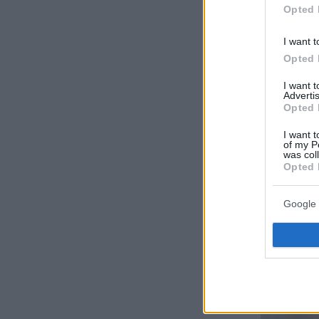
Opted 
I want t
Opted 
I want 
Advertis
Opted 
I want t
of my P
was col
Opted 
Google 