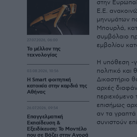
στην Ευρωπαϊ
Ε.Ε. ανακοιν
μηνυμάτων πο
Μπουρλά, κατ
συμβόλαιο πρ
27.07.2026, 06:00
εμβολίου κατά
Το μέλλον της
τεχνολογίας
Η υπόθεση -γ
πολιτικό και
03.08.2026, 10:56
Δικαστήριο θ
Η Smart φοιτητική
κατοικία στην καρδιά της
αρχές διαφάν
Αθήνας
περιεχόμενο 
επισήμως αρχ
26.07.2026, 09:54
αν τα γραπτά
Επαγγελματική
συνιστούν επ
Εκπαίδευση &
Εξειδίκευση: Το Mοντέλο
που σε Bάζει στην Aγορά