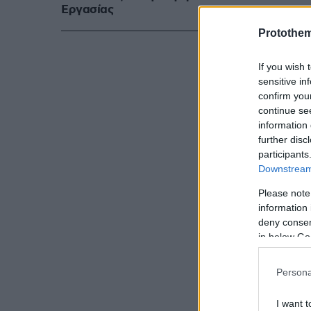
Eργασίας
Όπως σημειώ
Protothe
από συνέντευ
Απρίλιο του 
If you wish 
sensitive in
sms με τη φο
confirm you
εμπιστοσύνη»
continue se
2021, προέβλ
information 
further disc
και δυνατότη
participants
Downstream 
Please note
information 
deny consent
in below Go
Persona
I want t