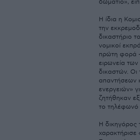
δωμάτιο», είπ
Η ίδια η Κομι
την εκκρεμοδ
δικαστήριο τ
νομικοί εκπρ
πρώτη φορά 
ειρωνεία των
δικαστών. Οι
απαντήσεων κ
ενεργειών» γ
ζητήθηκαν εξ
το τηλέφωνό 
Η δικηγόρος 
χαρακτήρισε 