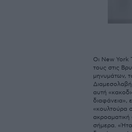
Οι New York 
τους στις Βρ
μηνυμάτων, τ
Διαμεσολαβήτ
αυτή «κακοδι
διαφάνεια», 
«κουλτούρα σ
ακροαματική 
σήμερα. «Ήτα