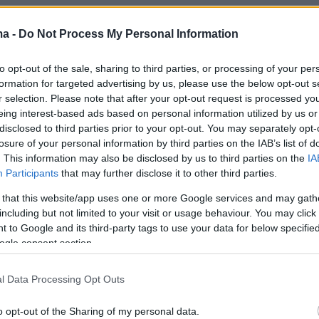
νει το
Politico
, το ιστορικό της υπόθεσης ξεκ
ma -
Do Not Process My Personal Information
ξη του Μπουρλά στους New York Times τον
2021, όπου αποκάλυψε προσωπική ανταλλαγή
to opt-out of the sale, sharing to third parties, or processing of your per
formation for targeted advertising by us, please use the below opt-out s
ν ντερ Λάιεν, η οποία «δημιούργησε βαθιά
r selection. Please note that after your opt-out request is processed y
. Η συμφωνία, που υπογράφηκε τον Μάιο του
eing interest-based ads based on personal information utilized by us or
επε αρχική αγορά 900 εκατομμυρίων δόσεων
disclosed to third parties prior to your opt-out. You may separately opt-
losure of your personal information by third parties on the IAB’s list of
τα αγοράς άλλων τόσων.
. This information may also be disclosed by us to third parties on the
IA
Participants
that may further disclose it to other third parties.
 that this website/app uses one or more Google services and may gath
including but not limited to your visit or usage behaviour. You may click 
 to Google and its third-party tags to use your data for below specifi
ogle consent section.
l Data Processing Opt Outs
o opt-out of the Sharing of my personal data.