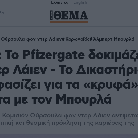
Ελληνικά
English
δα
Ούρσουλα φον ντερ Λάιεν
Κορωνοϊός
Άλμπερτ Μπουρλά
: Το Pfizergate δοκιμάζ
ρ Λάιεν - Το Δικαστήρι
ασίζει για τα «κρυφά»
τα με τον Μπουρλά
 Κομισιόν Ούρσουλα φον ντερ Λάιεν αντιμετωπ
τική και θεσμική πρόκληση της καριέρας της