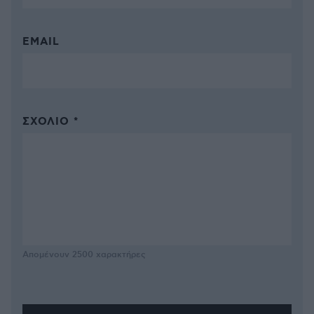
EMAIL
ΣΧΌΛΙΟ *
Απομένουν
2500
χαρακτήρες