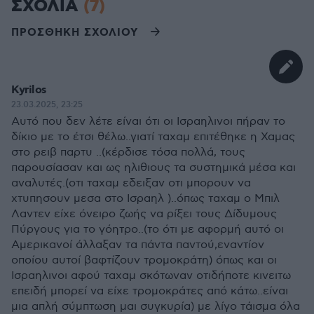
ΣΧΟΛΙΑ
(7)
ΠΡΟΣΘΗΚΗ ΣΧΟΛΙΟΥ
Kyrilos
23.03.2025, 23:25
Αυτό που δεν λέτε είναι ότι οι Ισραηλινοι πήραν το
δίκιο με το έτσι θέλω..γιατί ταχαμ επιτέθηκε η Χαμας
στο ρειβ παρτυ ..(κέρδισε τόσα πολλά, τους
παρουσίασαν και ως ηλιθιους τα συστημικά μέσα και
αναλυτές.(οτι ταχαμ εδειξαν οτι μπορουν να
χτυπησουν μεσα στο Ισραηλ )..όπως ταχαμ ο Μπιλ
Λαντεν είχε όνειρο ζωής να ρίξει τους Δίδυμους
Πύργους για το γόητρο..(το ότι με αφορμή αυτό οι
Αμερικανοί άλλαξαν τα πάντα παντού,εναντίον
οποίου αυτοί βαφτίζουν τρομοκράτη) όπως και οι
Ισραηλινοι αφού ταχαμ σκότωναν οτιδήποτε κινειτω
επειδή μπορεί να είχε τρομοκράτες από κάτω..είναι
μια απλή σύμπτωση μαι συγκυρία) με λίγο τάισμα όλα