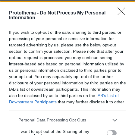
πριν 12 λεπτά
Protothema -
Do Not Process My Personal
Φωτιά στο Στεφάνι Κορινθίας: Ενισχυθήκαν οι
Information
δυνάμεις, 11 εναέρια στη μάχη
πριν 16 λεπτά
If you wish to opt-out of the sale, sharing to third parties, or
Χωρίς ενεργό μέτωπο η φωτιά στην Ερμακιά Κοζάνης
processing of your personal or sensitive information for
targeted advertising by us, please use the below opt-out
πριν 19 λεπτά
Κάιλι Τζένερ και Τιμοτέ Σαλαμέ δεν βιάζονται να
section to confirm your selection. Please note that after your
αρραβωνιαστούν: Τους αρέσει πολύ η σχέση τους, όπως
opt-out request is processed you may continue seeing
είναι, λέει πηγή
interest-based ads based on personal information utilized by
us or personal information disclosed to third parties prior to
πριν 20 λεπτά
your opt-out. You may separately opt-out of the further
Ο Ντέβιν Μπούκερ άφησε τον Μάικλ Τζόρνταν εκτός
disclosure of your personal information by third parties on the
των πέντε κορυφαίων όλων των εποχών, δείτε βίντεο
IAB’s list of downstream participants. This information may
πριν 21 λεπτά
also be disclosed by us to third parties on the
IAB’s List of
Κυριάκος Μητσοτάκης: Το πρώτο μου και το αγαπημένο
Downstream Participants
that may further disclose it to other
μου αυτοκίνητο
third parties.
πριν 26 λεπτά
Please note that this website/app uses one or more Google
Personal Data Processing Opt Outs
Μετανάστης βρήκε τραγικό θάνατο όταν επιχείρησε να
services and may gather and store information including but
μπει στη Θέουτα με αλεξίπτωτο πλαγιάς, δείτε βίντεο
not limited to your visit or usage behaviour. You may click to
I want to opt-out of the Sharing of my