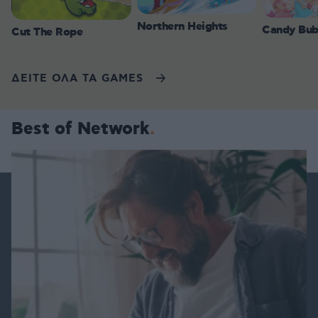
Northern Heights
Candy Bub
Cut The Rope
ΔΕΙΤΕ ΟΛΑ ΤΑ GAMES
Best of Network