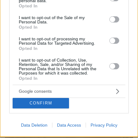
personal data.
grant or deny consent to Google and its third-party tags to
πριν 27 λεπτά
Opted In
Νέες καταγγελίες στην Ελπίδα για τη Δημοκρατία:
use your data for below specified purposes in below Google
Γρατσία, Γαλανός, Καρυστιανού και αυλικοί το
consent section.
I want to opt-out of the Sale of my
μετέτρεψαν σε φοβικό αρχηγικό κόμμα
Personal Data.
Opted In
I want to opt-out of processing my
ΔΕΙΤΕ ΟΛΕΣ ΤΙΣ ΕΙΔΗΣΕΙΣ
Personal Data for Targeted Advertising.
Opted In
I want to opt-out of Collection, Use,
Retention, Sale, and/or Sharing of my
ΤΑ ΠΙΟ ΔΗΜΟΦΙΛΗ
Personal Data that Is Unrelated with the
Purposes for which it was collected.
Opted In
Google consents
CONFIRM
Data Deletion
Data Access
Privacy Policy