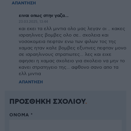
ΑΠΑΝΤΗΣΗ
ειναι οπως στην γαζα...
23.03.2025, 13:44
και εκει τα ελλ μιντια ολο μας λεγαν οι .. κακες
ισραηλινες βομβες ολο σε.. σχολεια και
νοσοκομεια πεφταν ενω των φιλων τος της
χαμας ηταν καλε βομβες εξυπνες πεφταν μονο
σε ισραηλινους στρατιωτες... λες και ειχε
αφησει η χαμας σχολειο για σχολειο να μην το
κανει στρατηγειο της... αφθονο σανο απο τα
ελλ μιντια
ΑΠΑΝΤΗΣΗ
ΠΡΟΣΘΗΚΗ ΣΧΟΛΙΟΥ
ΌΝΟΜΑ *