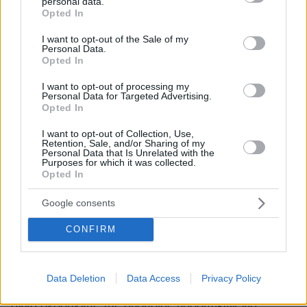
personal data.
grant or deny consent to Google and its third-party tags to
Opted In
use your data for below specified purposes in below Google
consent section.
I want to opt-out of the Sale of my
Personal Data.
Opted In
I want to opt-out of processing my
Personal Data for Targeted Advertising.
Opted In
I want to opt-out of Collection, Use,
Retention, Sale, and/or Sharing of my
Personal Data that Is Unrelated with the
Purposes for which it was collected.
Opted In
Google consents
12
24.07.2026, 17:53
CONFIRM
Η Ρωσία περιμένει νέες προτάσεις από τις ΗΠΑ για τον
τερματισμό του πολέμου στην Ουκρανία, λέει το
Κρεμλίνο
Data Deletion
Data Access
Privacy Policy
Πεσκόφ: Ο πόλεμος δεν είναι η προτιμώμενη λύση,
αλλά δεδομένης της απουσίας προοπτικών για