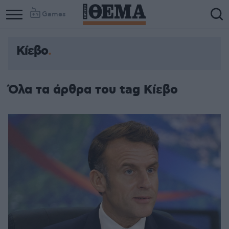
Games
Κίεβο
Όλα τα άρθρα του tag Κίεβο