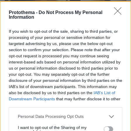
Protothema -
Do Not Process My Personal
Information
If you wish to opt-out of the sale, sharing to third parties, or
processing of your personal or sensitive information for
targeted advertising by us, please use the below opt-out
section to confirm your selection. Please note that after your
8
26.07.2026, 02:23
opt-out request is processed you may continue seeing
Εκρήξεις και πυρκαγιές από ρωσική πυραυλική επίθεση
interest-based ads based on personal information utilized by
στο Κίεβο
us or personal information disclosed to third parties prior to
Συναγερμός στην ουκρανική πρωτεύουσα μετά από
your opt-out. You may separately opt-out of the further
προειδοποίηση για βαλλιστικούς πυραύλους – Δεν
disclosure of your personal information by third parties on the
υπάρχουν αναφορές για θύματα
IAB’s list of downstream participants. This information may
also be disclosed by us to third parties on the
IAB’s List of
Downstream Participants
that may further disclose it to other
third parties.
Please note that this website/app uses one or more Google
Personal Data Processing Opt Outs
services and may gather and store information including but
not limited to your visit or usage behaviour. You may click to
I want to opt-out of the Sharing of my