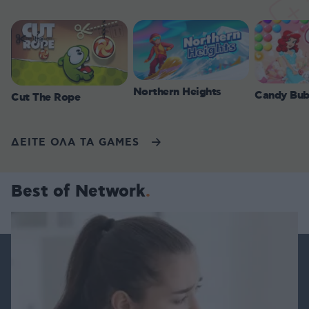
Northern Heights
Candy Bub
Cut The Rope
ΔΕΙΤΕ ΟΛΑ ΤΑ GAMES
Best of Network