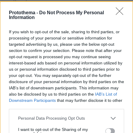
μεγάλων έργων
Protothema -
Do Not Process My Personal
29.07.2026, 09:39
Information
Διασκεδάζουμε υπεύθυνα, επιστρέφουμε με ασφάλεια
If you wish to opt-out of the sale, sharing to third parties, or
processing of your personal or sensitive information for
targeted advertising by us, please use the below opt-out
ΡΟΗ ΕΙΔΗΣΕΩΝ
section to confirm your selection. Please note that after your
opt-out request is processed you may continue seeing
Ειδήσεις
Δημοφιλή
Σχολιασμένα
interest-based ads based on personal information utilized by
us or personal information disclosed to third parties prior to
πριν 8 λεπτά
your opt-out. You may separately opt-out of the further
Βουλγαρία: Drone με μεγάλη ποσότητα εκρηκτικών
disclosure of your personal information by third parties on the
συνετρίβη κοντά σε αγωγό φυσικού αερίου - Η Σόφια
IAB’s list of downstream participants. This information may
κατηγορεί το Κίεβο
also be disclosed by us to third parties on the
IAB’s List of
Downstream Participants
that may further disclose it to other
πριν 8 λεπτά
third parties.
Αποξηραμένα λεμόνια (loomi) – Πώς χρησιμοποιούνται
και γιατί αξίζει να τα δοκιμάσετε
Please note that this website/app uses one or more Google
Personal Data Processing Opt Outs
services and may gather and store information including but
πριν 14 λεπτά
Συνελήφθη 24χρονος για ενδοοικογενειακή βία στα
not limited to your visit or usage behaviour. You may click to
I want to opt-out of the Sharing of my