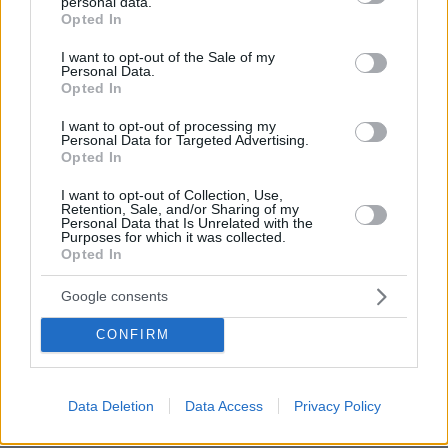
personal data.
Χανιά: 17χρονη κατήγγειλε ότι την κλείδωσε σε σπίτι
grant or deny consent to Google and its third-party tags to
Opted In
use your data for below specified purposes in below Google
πριν 16 λεπτά
consent section.
I want to opt-out of the Sale of my
Χίος: 6 ανέγγιχτες παραλίες στη δυτική πλευρά της που
Personal Data.
αξίζει να ανακαλύψετε
Opted In
πριν 19 λεπτά
I want to opt-out of processing my
Οι «Πράσινες Μπότες»: 30 χρόνια μετά, το Έβερεστ
Personal Data for Targeted Advertising.
μπορεί να δώσει πίσω έναν από τους νεκρούς του
Opted In
πριν 25 λεπτά
I want to opt-out of Collection, Use,
Χόρχε Μέσι: Ο εργάτης από το Ροσάριο που πήρε τον
Retention, Sale, and/or Sharing of my
13χρονο Λιονέλ από το χέρι και άλλαξε την ιστορία του
Personal Data that Is Unrelated with the
Purposes for which it was collected.
ποδοσφαίρου με μια υπογραφή σε... χαρτοπετσέτα
Opted In
πριν 36 λεπτά
Συνελήφθη ανήλικος μαθητής στη Φλόριντα: Σχεδίαζε
Google consents
ληστεία με φίλο του, βρέθηκαν αυτοσχέδια όπλα και
εκρηκτικοί μηχανισμοί στο δωμάτιό του
CONFIRM
πριν 38 λεπτά
Γιατί οι νυχτερίδες είναι τόσο πολύτιμες για το
περιβάλλον
Data Deletion
Data Access
Privacy Policy
πριν 42 λεπτά