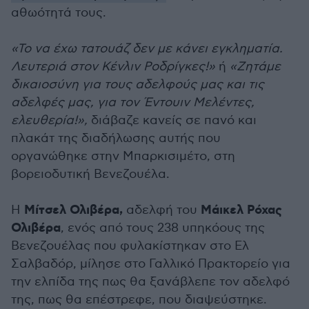
αθωότητά τους.
«Το να έχω τατουάζ δεν με κάνει εγκληματία.
Λευτεριά στον Κένλιν Ροδρίγκες!»
ή
«Ζητάμε
δικαιοσύνη για τους αδελφούς μας και τις
αδελφές μας, για τον Έντουιν Μελέντες,
ελευθερία!»,
διάβαζε κανείς σε πανό και
πλακάτ της διαδήλωσης αυτής που
οργανώθηκε στην Μπαρκισιμέτο, στη
βορειοδυτική Βενεζουέλα.
Μίτσελ Ολιβέρα,
Μάικελ Ρόχας
Η
αδελφή του
Ολιβέρα
, ενός από τους 238 υπηκόους της
Βενεζουέλας που φυλακίστηκαν στο Ελ
Σαλβαδόρ, μίλησε στο Γαλλικό Πρακτορείο για
την ελπίδα της πως θα ξανάβλεπε τον αδελφό
της, πως θα επέστρεφε, που διαψεύστηκε.